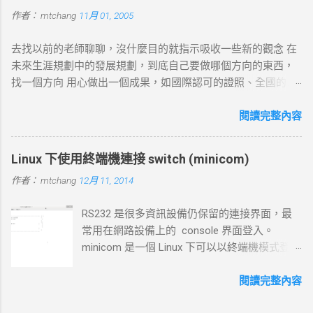
返回 IP 地址， curl 將繼續下一步。若查詢失敗， curl 則返回
作者：
mtchang
11月 01, 2005
DNS 錯誤並中止。 2. TCP 三向交握 (Three-Way Handshake) 目
標 ：建立與目標伺服器的 TCP 連線。 過程 ： curl 通過系統內
去找以前的老師聊聊，沒什麼目的就指示吸收一些新的觀念 在
核發送一個 SYN 封包，目標伺服器回應 SYN-ACK ，然後 curl
未來生涯規劃中的發展規劃，到底自己要做哪個方向的東西，
返回 ACK 完成三向交握，建立起 TCP 連線。 結果 ：若在 --
找一個方向 用心做出一個成果，如國際認可的證照、全國的比
connect-timeout 設定時間內未完成三向交握，則連線失敗並返
賽名次都可以讓自己突破 目前的限制，找出一條屬於自己的
回超時錯誤。 3. 發送 HTTP 請求 目標 ：向伺服器發送具體的
路。以目前技術而言要就做最大最廣，否則 就做最小最少，避
閱讀完整內容
HTTP 請求，根據 URL 設定不同的請求方法（如 GET 、 POST
開競爭者，找出沒有人走的路。講的好像很簡單...^_^!! 方向： *
）。 過程 ： curl 構建 HTTP 請求標頭並附加任何所需的數據
X-windows上程式的開發： http://www.wxwidgets.org/
（如表單數據），然後通過已建立的 TCP 連線將請求發送到伺
Linux 下使用終端機連接 switch (minicom)
http://tavi.debian.org.tw/index.php?page=wxWindows * 使用
服器。 結果 ：伺服器接收請求並準備回應，若過程中出現網路
作者：
mtchang
12月 11, 2014
Java在嵌入式系統上的開發 當然如果在學習過程中，有好的工
問題，則請求可能中止或失敗。 4. 伺服器處理請求並返回回應
作一定要爭取，要藉由好的工作來跳到更好的工作 研究所隨時
目標 ：伺服器根據請求的 URL 路徑處理並生成對應的回應內
RS232 是很多資訊設備仍保留的連接界面，最
等著我去讀，但好的工作不是常常有的，一定要把握住好的機
容。 過程 ：伺服器確認請求內容後，由 HTTP 伺服器（如
常用在網路設備上的 console 界面登入。
會。
httpd ）根據需求（例如讀取靜態文件或調用後端服務）生成回
minicom 是一個 Linux 下可以以終端機模式登入
應，並加上適當的 HTTP 狀態碼和標頭。 結果 ：伺服器將回應
的程式，和以前 dos 時代的鐵力士很相 似 # 安
內容傳回給 curl 客戶端。 5. 接收 HTTP 回應 目標 ： curl 從伺
裝 minicom mtchang@debian:~$ sudo apt-get
閱讀完整內容
服器接收回應數據，並在終端或指定的輸出目標中顯示。 過程
install minicom # 我用的是 usb to rsr232 界面
： curl 讀取 HTTP 回應標頭（包括狀態碼，如 200 OK 、 404