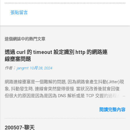
張貼留言
留
言
這個網誌中的熱門文章
透過 curl 的 timeout 設定識別 http 的網路連
線壅塞問題
作者：
jangmt
10月 28, 2024
網路連線壅塞是一個難解的問題, 因為網路會產生抖動(Jitter)現
象, 抖動發生時, 連線會突然變得很慢. 當狀況改善後就會回復.
但很大的原因是因為是因為 DNS 解析或是 TCP 交握的過程產
生的問題. 當 curl 連線到一個 HTTP 網址時，其工作流程包括
以下幾個主要步驟： 1. DNS 查詢 目標 ：解析主機名 (如
閱讀完整內容
example.com ) 對應的 IP 位址。 過程 ： curl 通過 DNS 伺服器
進行查詢，獲取目標伺服器的 IP 地址。 結果 ：若查詢成功，
200507-聊天