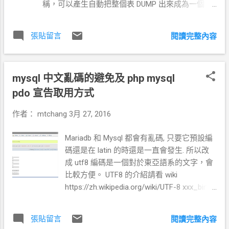
稱，可以產生自動把整個表 DUMP 出來成為一個
(!file_exists($fdir)) { mkdir($fdir); }
CSV 不就很方便。 圖片和內文不太相關 // ----------
writeUTF8File($f,$csv); echo 'CSV 輸出完成，請點
------------------------------------- $table='表格名
選 連結 下載。 '; //
張貼留言
閱讀完整內容
稱'; // 資料庫中表的欄位抬頭資訊 $col_sql =
==========================================
"SELECT COLUMN_NAME,COLUMN_COMMENT
==============
FROM INFORMATION_SCHEMA.COLUMNS WHERE
mysql 中文亂碼的避免及 php mysql
table_name = '$table';"; $col = runSQL($col_sql); //
var_dump($col); // 資料欄位 $sql = "SELECT *
pdo 宣告取用方式
FROM `$table` WHERE 1;"; $row = runSQL($sql); //
作者：
mtchang
3月 27, 2016
var_dump($row); $csv = ''; // 欄位名註解 //echo " ";
for($i=1;$i<$col[0];$i++){ //echo $col[$i]-
Mariadb 和 Mysql 都會有亂碼, 只要它預設編
>COLUMN_COMMENT.", "; $csv = $csv.$col[$i]-
碼還是在 latin 的時還是一直會發生. 所以改
>COLUMN_COMMENT.", "; } $csv = $csv."\n"; // 欄位
成 utf8 編碼是一個對於東亞語系的文字，會
名稱 //echo " "; for($i=1;$i<$col[0];$i++){ //echo
比較方便。 UTF8 的介紹請看 wiki
$col[$i]->COLUMN_NAME.", "; $csv = $csv.$col[$i]-
https://zh.wikipedia.org/wiki/UTF-8 xxx_bin
>COLUMN_NAME.", "; } $csv = $csv."\n"; // 資料列取
(區分大小寫) xxx_general_ci (不區分大小寫)
得欄位 //echo " ...
Collation 每個字符集的排序規則
張貼留言
閱讀完整內容
http://dev.mysql.com/doc/refman/5.0/en/ch