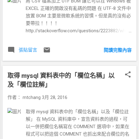
將 CSV 檔案加上 UTF BOM 讓它可以在 Windows 被
EXCEL 正確的開啟沒有亂碼的問題 在 UTF-8 文件中
放置 BOM 主要是微軟系統的習慣。但是真的沒有必
要帶拉！！！！
http://stackoverflow.com/questions/2223882/what
s-different-between-utf-8-and-utf-8-without-bom
According to the Unicode standard, the BOM for
張貼留言
閱讀完整內容
UTF-8 files is not recommended: 圖片和內文不太相
關 下面提供一種在 windows 上面，政治正確的解
法。 XDXD //
取得 mysql 資料表中的「欄位名稱」以
==========================================
============== // 產生現在的秒數 $time_string =
及「欄位註解」
date("YmdHis"); // 寫入 utf8 with BOM function
作者：
mtchang
3月 28, 2016
writeUTF8File($filename,$content) { $f =
fopen($filename, 'w'); fwrite($f, pack("CCC",
取得 mysql 資料表中的「欄位名稱」以及「欄位註
0xef,0xbb,0xbf)); fwrite($f,$content);
解」 在 MySQL 資料庫中，宣告資料表的過程，可
fclose($f); } $f =
以一併把欄位名稱寫在 COMMENT 選項中，如果在
'uploads/private/'.$time_string.'.csv'; $fdir =
程式可以把這個 COMMENT 也抓出來配合欄位的名
'uploads/private/'; // 檔案不存在就先建立檔案 if