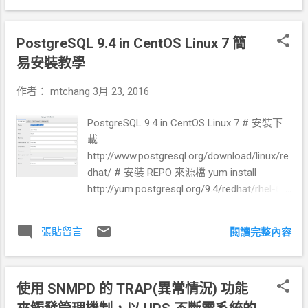
arset-unicode-sets.html 在 mysql 資料庫中
有兩個編碼系統 UCS2 及 UTF8 utf8 使用
PostgreSQL 9.4 in CentOS Linux 7 簡
1~3 bytes ，帶有 65536 個組合的編碼 utf32
與 utf8mb4 是完整的的 unicode ，差異在
易安裝教學
utf32 固定 4 bytes ，而 utf8mb4 則是彈性使
作者：
mtchang
3月 23, 2016
用 1~4 bytes 。 utf8mb4 從 MySQL 5.5.3
(released March 2010). 開始提供 目前預設的
PostgreSQL 9.4 in CentOS Linux 7 # 安裝下
編碼系統為 xxx_general_ci (default) 為了中
載
文語系使用不要出問題，建議修正如下： ---
http://www.postgresql.org/download/linux/re
-------------------------------------------------
dhat/ # 安裝 REPO 來源檔 yum install
- # 修正 mysql 的設定檔 [root@c7
http://yum.postgresql.org/9.4/redhat/rhel-6-
my.cnf.d]# more /etc/my.cnf.d/my-huge.cnf
x86_64/pgdg-redhat94-9.4-1.noarch.rpm -y
[client] default-character-set=utf8mb4
# 安裝主要資料庫程式 yum install
[code] default-character-set=utf8mb4
張貼留言
閱讀完整內容
postgresql94-server postgresql94-contrib -y
[mysqld] character-set-server=utf8mb4
/usr/pgsql-9.4/bin/postgresql94-setup initdb
collation-server=utf8mb4_general_ci #
systemctl enable postgresql-9.4.service
restart mysql service # 檢查系統的編碼變數
使用 SNMPD 的 TRAP(異常情況) 功能
systemctl start postgresql-9.4.service # 裝
---------------------------- [root@c7
好後所有的設定檔及紀錄檔都在
my.cnf.d]# mysql -u root -p Enter password: