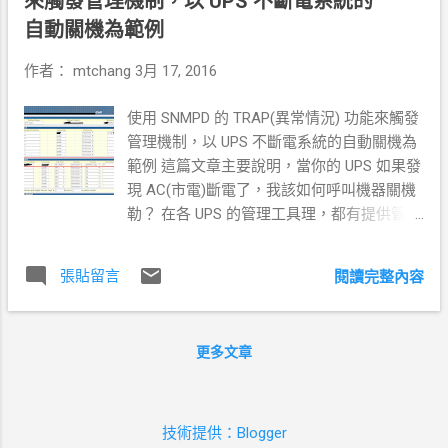
來觸發管理機制，以 UPS 不斷電系統的
/var/lib/pgsql 這個目錄內 [root@c7 ~]# ls
MariaDB [(none)]> SHOW VARIABLES WHERE
自動關機為範例
/var/lib/pgsql -la total 8 drwx------. 3
Variab...
postgres postgres 36 Mar 23 09:27 . drwxr-
作者：
mtchang
3月 17, 2016
xr-x. 70 root root 4096 Mar 23 09:27 ..
drwx------. 4 postgres postgres 48 Mar 23
使用 SNMPD 的 TRAP(異常情況) 功能來觸發
09:27 9.4 -rwx------. 1 postgres postgres
管理機制，以 UPS 不斷電系統的自動關機為
267 Mar 23 09:27 .bash_profile # 確認帳號
範例 這篇文章主要說明，當你的 UPS 如果發
[root@c7 ~]# id postgres uid=26(postgres)
現 AC(市電)斷電了，我該如何呼叫機器關機
gid=26(postgres) groups=26(postgres) # 切
勒？ 在各 UPS 的管理工具理，都有提供管理
換使用者，並且登入系統設定 [root@c7 ~]#
工具讓你設定在斷電後快快關閉電腦，但是
su - postgres -bash-4.2$ psql template1 psql
如果一次要對大量的機器可能就需要付點費
張貼留言
閱讀完整內容
(9.4.6) Type "help" for help. # 建立一個使用
用，或是使用其他的方式達成。此文提供透
者為 mtchang ...
過 UPS 的 SNMPTRAPD 在符合條件的 MIB
資訊被觸發時，就透過接收到的資訊傳遞給
更多文章
負責處理的程序。 介紹 SNMP ------------
首先我們需要先了解何謂 SNMP 通訊協定，
可以參考底下這篇文章
http://www.netadmin.com.tw/article_content.
技術提供：Blogger