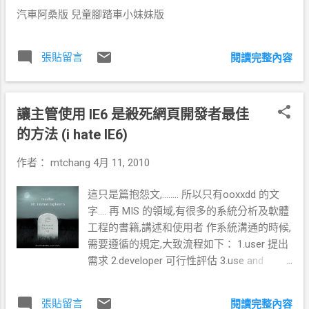
但其實各家 ISP 都有提供相對的服務 亞太寬
汽車阿桑版 兒童腳踏車小妹妹版
頻 http://www.apol.com.tw/ipv6/ipv6-tb-
1.html 中華電信IPv6 Tunnel Broker
http://www.ipv6.hinet.net/installGuide.htm
張貼留言
閱讀完整內容
TANET IPv6 Tunnel Broker (結果到現在還說
連線以滿....一整個弱掉)
http://tb.nccu.tb.edu.tw/cgi-bin/tb.pl 其他家電
讓主管使用 IE6 是殺死網頁開發者最佳
信的話請自己用 IPv6 Tunnel Broker 搜尋應該
的方法 (i hate IE6)
都可以找到。 (1)軟體下載： 下載IPV6 用戶
端 軟體，下載後執行安裝 下載位置
作者：
mtchang
4月 11, 2010
http://www.twmsolution.com/ipv6/download
/ 如果沒有 .net framework 2.0 需要先到微軟
這只是篇抱怨文,........ 所以只有ooxxdd 的文
的網站抓取安裝 詳細 請見這裡的說明 (有安
字.... 再 MIS 的領域,有很多的系統分析及軟體
裝可以skip) (2)安裝好後，基本在你的網路連
工程的書籍,講述和使用者 作系統溝通的時候,
線中會出現一張虛擬的網卡 Hexago Virtual
需要遵循的規定,大致流程如下： 1.user 提出
Muti-Tunnel Adapter(如下圖) 並且通訊協定
需求 2.developer 可行性評估 3.use and
ipv6 已經被安裝在網路連線內。 (2) 請使用
developer 修正規格 4.系統實作 5.軟體測試
ipconfig 觀看目前網卡是否取得 IP , 基本上會
以上皆為理想的工作流程,但通常每各 user 都
一個八組 (:)冒號分隔的 數字 (3) 使用 ping6
張貼留言
閱讀完整內容