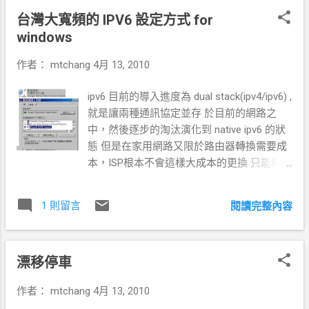
http://swan.iis.sinica.edu.tw/LicenseWizard/index.htm * 案例
Payment Type 點選 Would you like to update
台灣大寬頻的 IPV6 設定方式 for
(1): 全球第一個 GPL 完整法院訴訟案例剖析-Dlink * 案例(2):
your payment method? 打溝後,才會出現 4 的
windows
CISCO Linksys案例： # CISCO Linksys 違反 GPL - Linksys使
from 表單... 選擇 check/money order (這個
用了Linux 2.4.5核心系統與其他的GPL程式碼 # 詳細說明
是叫你要寄支票到他美國的公司確認後才續
作者：
mtchang
4月 13, 2010
http://zh.wikipedia.org/zh-tw/Linksys # 延伸閱讀 但是造成了
約) 最後記得按 submit 送出去,告訴他..... 相關
NSLU 計畫及 LinkSYS的熱消 http://www.nslu2-linux.org/ # 延
連結： http://www.my-life.tw/hosting-
ipv6 目前的導入進度為 dual stack(ipv4/ipv6) ,
伸閱讀 ASUS WL-500G 也是類似的狀況造成了 oleg 及
talk/archiver/tid-1047.html 吃定消費者的
就是讓兩種通訊協定並存 於目前的網路之
TOMATO 等其他韌體版本的出現 http://oleg.wl500g.info/ 有
LunarPages http://www.lowest-price-web-
中，然後逐步的淘汰演化到 native ipv6 的狀
了好用又穩定的韌體。 * 案例(3):[ 承認 Windows 7 工具程式
hosting.com/big5/bbs/r...
態 但是在家用網路又限於路由器轉換需要成
包含 GPL 程式碼 微軟將公開原始程式 ]- 可以幫助 netbook
本，ISP根本不會這樣大成本的更換 只能夠過
使用者，在沒有 DVD 磁碟機的情況下，安裝 Windows 7 的
個 ISP 提供的 ipv6 tunnel broker 工具來啟
工具 # [http://wudt.codeplex.com/ Windows 7 USB/DVD
用，他其實就是 利用現有IPv4 網路，透過二
Download Tool (WUDT)] - 微軟已不提供下載 * 案例
1 則留言
閱讀完整內容
端建立起一條隧道(Tunnel) Server端透過這個
(4):Google Android OS 的問題？ # [ Linux Kern...
Tunnel 發送一組IPv6 位址給另一端， 使兩端
可以使用IPv6 封包在Tunnel 內傳遞。 這就和
漂移停車
VPN 的方式很類似. 台灣大寬頻提供的在底下
網址：
作者：
mtchang
4月 13, 2010
http://www.twmsolution.com/ipv6/user.htm