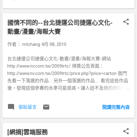
不會把這樣的流程當真... 以上只是抱怨..... 基
對 www.ipv6.org 網站試試看 最後用
本上專案只要照的這個開發流程，都可以順
browser...
利開發完成。 (書本寫的...現實狀況好像不是
國情不同的--台北捷運公司捷運心文化-
這樣....) 但其實只要使用者使用了 IE6 這個歷
史曾經上佔有率最高的Browser 不管你 的專
動畫/漫畫/海報大賽
案怎麼跑，就是會失敗.....尤其是當一個 IT 主
作者：
mtchang
4月 08, 2010
管也使用 IE6 看你寫的 程式或網頁，那就是
他要你離開的時候了.... 所以,拜託各位.....如果
台北捷運公司捷運心文化-動畫/漫畫/海報大賽-網站
你不使用Firefox 或是 Chrome 就麻煩你使用
http://www.nv.com.tw/2009trtc/ 得獎公告頁面：
新版的 IE7 or IE8 這樣可以減少 MIS 的工作
http://www.nv.com.tw/2009trtc/price.php?price=carton 我門
負擔。 至於 IE6 必須死亡的原因....以下這個
先看一下落選的作品.... 另外一個落選的作品..... 看完這些作品
網站可以提供參考
後，發現這個參賽的水準可能很高。讓人迫不及待的想知道
http://www.neoease.com/ie6-must-die/ IE6
到底前幾名是？ ... ... ... ... ... ... ... ... ... ... ... ... ... ... 第一名.......作品
為何不死? IE6 久久不離其位當然是有原因的,
主題：搭車時，請禮讓車上旅客先下後上，關門時請勿上車
根據網上資料與個人總結, 得出以下幾點: 1.
張貼留言
閱讀完整內容
第一名系上的說明稿 我知道，看過的人都有話說.... 請看底下
普及時間長, 用戶已經形成了使用習慣, 甚至
網友的評論... 你 怎麼能這樣踐踏自己的專業
形成以偏概全的認知. XP 的成功和長壽讓 IE6
http://www.wretch.cc/blog/Shadox/27273976 見證台灣動畫
成為大家最熟悉的軟件之一, 而且 2001 到現
[網摘]雲端服務
心藝術的誕生
在正是網絡發展最快速的幾年, 很多用戶一直