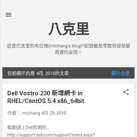
跳到主要內容
八克里
這是巴克里的布拉格(mtchang's blog)!!記錄雖是零散但卻是最
真實的呈現。
目前顯示的是 4月, 2010的文章
顯示全部
發
表
Dell Vostro 230 新增網卡 in
文
RHEL/CentOS 5.4 x86_64bit
章
作者：
mtchang
4月 29, 2010
驅動請上Dell官網抓...
http://support.dell.com/support/index.aspx?