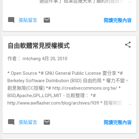
Version...
過這件事了 結果這幾天來了續約的提醒信
件，還好我有仔細的看了一下..... Lunarpages
- Renewal Notification Hi there, We noticed
張貼留言
閱讀完整內容
that your Lunarpages web hosting account
has items due for renewal soon. Please
review the following items that we have on
自由軟體常見授權模式
record for your account: 這段寫得很模糊，
但就是說...你如果沒有跟我說我就當你自動續
作者：
mtchang
4月 20, 2010
約了...... 靠邀勒.....現在買東西都這樣的呀！講
的那麼委婉，還不是想趁人不注意騙錢.... 底
* Open Source *# GNU General Public License 要分享 *#
下信件內容就不是很重要了...... 接下來當然快
Berkeley Software Distribution (BSD) 自由的用 * 權力不變，
速的登入他的 Account Panel via
創意無限(CC授權) *# http://creativecommons.org.tw/ *
https://account.lunarpages.com/billing_info.
BSD,Apache,GPL,LGPL,MIT - 比較整理： *#
php 修改我的付款資訊...(信用卡號碼在他人
http://www.awflasher.com/blog/archives/939 * 授權精靈
手上總是感到不安) 結果找了半天...沒看到取
V3.3 - License Wizard 內容涵蓋最廣為使用的十幾種自由軟
消的按鈕勒,後才發現你只能改變你的付款方
體授權條款，讓程式設計者按步驟回答幾個簡單的問題，就
式(New Payment Method) 用一個手動的付款
張貼留言
閱讀完整內容
可以得到最合其用的一自由軟體授權條款。 *# 開發的頁面：
方式付款，才可以不用自動繳費..... 點選
http://of.openfoundry.org/projects/139 *#
Billing/contact information ->下面有各 Edit