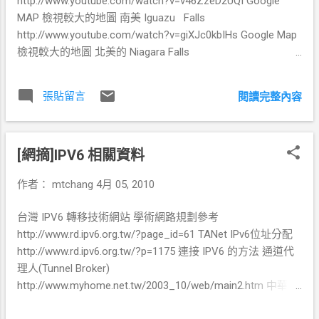
http://www.youtube.com/watch?v=v46ZzeD2UQI Google
很多人不知道他提供的功能還有多少而以
MAP 檢視較大的地圖 南美 Iguazu Falls
http://www.google.com/apps/intl/zh-
http://www.youtube.com/watch?v=giXJc0kbIHs Google Map
TW/business/index.html 這各式用來寫成是的，各種服務幾
檢視較大的地圖 北美的 Niagara Falls
乎都有開放 API 讓大家可以開發誠自己想要的。 至於
http://www.youtube.com/watch?v=ae1RqLvO4a8 Google
Microsoft 也有雲....
MAP 檢視較大的地圖 那到底誰最大勒？根據以前的資料(看
http://www.microsoft.com/windowsazure/ 但還是看不太懂
張貼留言
閱讀完整內容
google map 好像也會準)，好像是 Victoria Falls 但是因為這
他的完整解決方案. 因為都綁在 .net 上面太辛苦了... 至於其他
個瀑布 位於非洲中部在尚比亞及新巴威這個兩國的交界(新巴
家公司大都是玩 storage 的模式，這個我實在看不出有啥特
威... 沒錯就是那個買個早餐也要幾百億的國家 )。 且不易到
色.... http://www.dropbox.com/ https://one.ubuntu.com/ 至於
[網摘]IPV6 相關資料
達所以較少為人所知道。所以相對比較不知名。 至於亞洲最
流量很大的時候.... NoSQL 這或許是搭配的一種方式..maybe...
大的- 黃果樹大瀑布(Huangguoshu-Wasserfall) 比較起來好
Distributed Key-Value Database
作者：
mtchang
4月 05, 2010
像遜多了.... Google MAP 檢視較大的地圖
台灣 IPV6 轉移技術網站 學術網路規劃參考
http://www.rd.ipv6.org.tw/?page_id=61 TANet IPv6位址分配
http://www.rd.ipv6.org.tw/?p=1175 連接 IPV6 的方法 通道代
理人(Tunnel Broker)
http://www.myhome.net.tw/2003_10/web/main2.htm 中華電
信IPv6 Tunnel Broker