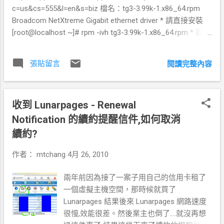
c=us&cs=555&l=en&s=biz 檔名：tg3-3.99k-1.x86_64.rpm
Broadcom NetXtreme Gigabit ethernet driver * 請直接安裝
[root@localhost ~]# rpm -ivh tg3-3.99k-1.x86_64.rpm * 觀看
套件資訊 [root@localhost ~]# rpm -ql tg3-3.99k
/lib/modules/2.6.18-164.el5/updates/tg3.ko
張貼留言
閱讀完整內容
/usr/share/doc/tg3-3.99k /usr/share/doc/tg3-
3.99k/ChangeLog /usr/share/doc/tg3-3.99k/LICENSE
/usr/share/doc/tg3-3.99k/README.TXT
收到 Lunarpages - Renewal
/usr/share/man/man4/tg3.4.gz * 有文件說明,看一下...
[root@localhost ~]# less /usr/share/doc/tg3-
Notification 的續約提醒信件,如何取消
3.99k/README.TXT * 載入網卡模組到核心 [root@localhost
續約?
~]# insmod tg3 * 從 系統->管理->網路->硬體 可以看到這張
網卡硬體的訊息(Broadcom NetXtreme Gigabit ethernet
作者：
mtchang
4月 26, 2010
driver) * 從裝置新增一個乙太網路連線->此網卡(Broadcom
NetXtreme Gigabit ethernet driver)->DHCP(自動取得IP)->套
兩年前因為接了一案子用自己的信用卡租了
用完成 * 請確認 dns ,主機名稱都有設定，接下來重新啟動網
一個虛擬主機空間，那時候就買了
卡，應該就可以上網了。不用重開機.....!!! 說明文件內容貼在
Lunarpages 結果後來 Lunarpages 網路速度
下面： Installation Notes Broadcom tg3 Linux Driver
很慢,效能很差。然後業主也倒了....就沒再想