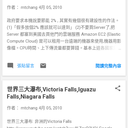
http://icarus0304.pixnet.net/blog/post/30817620 比賽達人看
只適用 IE6, 他們找不到 Internet Options 菜單
作者：
mtchang
4月 05, 2010
捷運心文化動畫比賽分析
項, 無法理解其他瀏覽器新奇的標籤和工具,
http://blog.youthwant.com.tw/kevinfu/kevinfu/206/ 捷運心文
甚至認為 IE6 就是網絡. 2. 在 IE6 盛行幾年間,
政府要求本機說要節能 2% , 其實有幾個很有建設性的作法。
化動畫(殘念)
很多公司為了節約成本, 開發的應用系統只支
(1)「假多放個2% 應該就可以達到」 (2)不要買Server了,把
http://www.wretch.cc/blog/chi771027/16881785 CAFÉ DE
持 IE6. 令人稱奇的是現在還有很多企業繼續
Server 都塞到美國去買他門的雲端服務 Amazon EC2 (Elastic
POÈTE http://jeterchou.blogspot.com/2010/04/2009-
生產這樣的產品. 系統都做出來了, 現在去兼
Compute Cloud) 是可以租用一台遠端的機器來使用,機器用影
show30.html 標題 Re: [問卦] 有沒有捷運心文化比賽的八卦
容吧, 不好意思, 合同沒寫, 加錢也未必做得到.
像檔。CPU時間、上下傳流量都要算錢。基本上這各國家能
http://nobunaga-no-
推倒重做吧, 不可能! 行, 那公司的所有電腦都
源沒有補貼的話，不可能比這些有經濟規模的省錢。 於是他
yabo.blogspot.com/2010/04/re_1883.html 2010捷運心文化
必須使用 IE6. 3. 如果你有留意瀏覽器的市場
列了一個價格表讓大家參考....
失格作品大賞 http://www.wretch.cc/blog/hulala21/11241777
佔有率, 你會發現 IE 各版本的佔有率和
張貼留言
閱讀完整內容
http://aws.amazon.com/ec2/pricing/ 操作說明
[一起來連署吧] 關於「捷運心文化比賽」，我們只是想聽您
Windows 的佔有率成正比, 也就是說, 使用
http://plog.longwin.com.tw/my_note/2009/02/12/amazon-
的講評 http://bhuntr.com/campaign
Windows 系統的用戶大部分都沒有升級或者
ec2-build-op-elasticfox-note-2009 但不可能讓你這樣爽的
更換操作系統默認瀏覽器. V...
世界三大瀑布,Victoria Falls,Iguazu
用，EC2的儲存是沒有用的。你必須要租用 Amazon S3 當備
Falls,Niagara Falls
份空間，一樣上下載都要算錢得。
http://aws.amazon.com/s3/pricing/ 不過還是算便宜啦！！
作者：
mtchang
4月 05, 2010
ithome這篇介紹的不錯
http://www.ithome.com.tw/itadm/article.php?c=49410&s=3
世界三大瀑布: 非洲的Victoria Falls
Google 的雲端怎麼玩？ 好像目前的用法就是雲端了...... 只是