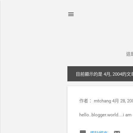
這是
目前顯示的是 4月, 2004的文
發
表
文
作者：
mtchang
4月 28, 20
章
hello..blogger.world....i am