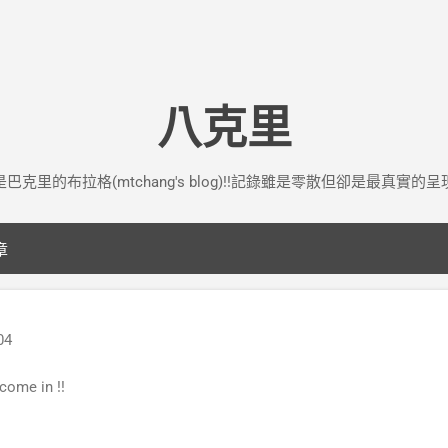
跳到主要內容
八克里
巴克里的布拉格(mtchang's blog)!!記錄雖是零散但卻是最真實的
章
04
 come in !!