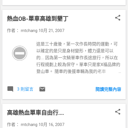
大) 建議把此文轉寄回信箱後複製較為方便.或點選下面連結
下載 4061441 <-給裝好的plug用
熱血OB-單車高雄到墾丁
http://www.badongo.com/file/4061441 ---------------------分
隔線不要複製---------------------------- <SearchPlugin
作者：
mtchang
10月 21, 2007
xmlns="http://www.mozilla.org/2006/browser/search/">
<ShortName>badongo</ShortName>
這是三十歲後，第一次作長時間的運動，可
<Description>badongo</Description><InputEncoding>UTF-
以確定的是只是身材變形，體力還是可以
8</InputEncoding><Image width="16"
的.... 因為第一次騎單車作長途旅行，所以在
height="16">data:image/x-
行程規劃上較為保守。單車只是家X福品牌的
icon;base64,R0lGODlhDAAQAPcAAAAAAAAAMwAAZgAAm
登山車。 隨車的後援車輛為我的老車
QAAzAAA/wAzAAAzMwAzZgAzmQAzzAAz/wBmAABmMw
FreeCAR GLS( 出售中有興趣的請洽我的賣場
BmZgBmmQBmzABm/wCZAACZMwCZZgCZmQCZzACZ/
) 行程： 10/20 AM09:30 出發->仁武->鳳山->
wDMAADMMwDMZgDMmQDMzADM/wD/AAD/MwD/ZgD/mQ
3 則留言
閱讀完整內容
大寮->鳳林路->接17號省道海線交叉口麥當
D/zAD//zMAADMAMzMAZjMAmTMAzDMA/zMzADMzMzMz
勞休息,到這裡約31km這段AVS約26km....算是
ZjMzmTMzzDMz/zNmADNm...
體力足的一段 寄件者 20071021單車墾丁 PM
高雄熱血單車自由行....
12:30 過林園->東港->水底寮->接近紡山一個
很大的休息站，有7-11、加油站及萬巒豬腳
作者：
mtchang
10月 16, 2007
的休息站休息。此時已經過 2hr34分 ....體力