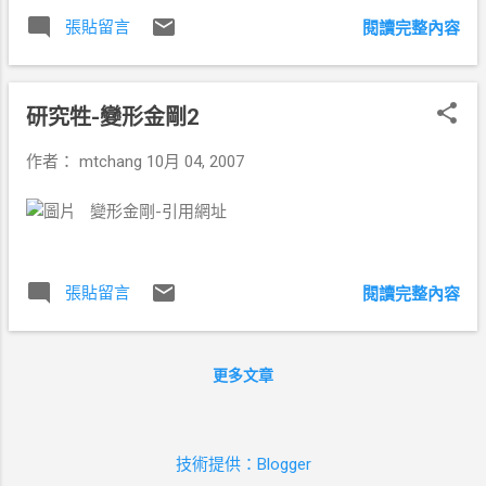
果老闆可以算「我」便宜一點會更好...0rz..。
所阻隔。穿越民族路後，記得選左邊的道路，較為平坦好
張貼留言
這段路總共花了5:22分在騎車，但卻從早上
閱讀完整內容
騎。 2.河堤公園到愛河 接到這個公園後，因為上面這段是高
0930-1730其他的時間都是在休息....算是小硬
雄市政府沒有規劃到的，所以對於自行車的行走上較不方
的行程....對於很久沒有運動的老骨頭，運動
便，你必須要自行判斷。 此公園 連接兩段不同的自行車道系
量算夠了.... 寄件者 20071021單車墾丁 寄件
研究牲-變形金剛2
統，往東為微笑公園連接蓮池談自行車步道系統。往南為河
者 20071021單車墾丁 共三台單車，兩台家X
堤公園，連接愛河自行車道系統。在這個人的行程規劃中，
福的2xxx元，一台捷安特的8xxx元，價格都
作者：
mtchang
10月 04, 2007
要走的是和提公園路線，河堤公園晚上運動人口很多，所以
不過幾千元而已，騎單車只要有心何必在乎
需要注意行人的來往，河道路線左右皆通走(博愛路口還在整
裝備的好壞...最多只是屁股多開幾顆花，遇到
變形金剛-引用網址
修)，所以走右邊即可。這一路暢通會經過自由路、慈濟精舍
爬坡多走幾段路..... 寄件者 20071021單車墾
旁、博愛路口(愛河之心公園，這段很漂亮但還在整修)，然後
丁 10/2...
經過光之塔、中都溼地、中都窯廠、中都橋、 建國橋到 之
張貼留言
閱讀完整內容
後，右轉往鼓山路，走到 臨海二路轉濱海路到渡船口坐船到
旗津 。 3.渡船頭與旗津 渡船船資人10元自行車5元，到對岸
後，便可以開始過死觀光客的生活， 旗津的自行車道 ，如果
更多文章
你有較多的時間可以從旗後燈塔開始騎，沒時間從中間的公
園直接切入走海岸線。其中最漂亮的一段為一雷達站前的斷
涯，但可能是太刺激了，竟然被封條封住。海線直走，路線
暢通沒有車輛及人聲的喧擾，如果不趕時間可以在這裡慢慢
技術提供：Blogger