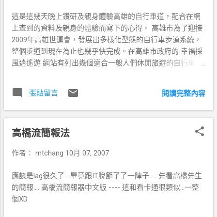
下降了...到這裡約已經過一半的路程，大約
這是這幾天晚上鑽研及親身體驗高雄的自行車道，配合在網
71km 寄件者 20071021單車墾丁 寄件者
上查到的資料及親身的體驗而寫下的心得。 高雄市為了迎接
20071021單車墾丁 寄件者 20071021單車墾
2009年高雄世運會，發展出多樣化型態的自行車步道系統，
丁 PM 02:32 剛剛休息到01:34才出發，體力
整個步道到現在為止也幾乎快完成。在高雄市政府的 幸福採
很明顯的下降很多，所以到楓港這段騎起來
風逍遙遊 網站有列出幾個適合一般人們休閒旅遊的自行車步
開始有點累...楓港的中油加油站 寄件者
道LOOP適合全家一同去郊遊。另外我在這裡要提出的是，結
20071021單車墾丁 到這裡已經經過約 98km
合目前現有的系統的自行車步道LOOP： (1)愛河旗津美麗島
了，騎了約04:10的時間...在一下子就可以到
張貼留言
閱讀完整內容
大道LOOP(約8hr AVS:8km) 在觀看下列路線錢，請先參考底
目的地了.... 寄件者 20071021單車墾丁 後半
下四張地圖。 愛河連接蓮池潭步道 博愛世運大道暢遊行 美
段因為落山風及上下坡比較多，騎起來有點
麗島大道暢遊行 旗津環島踩風暢遊行 1.被遺忘的邊緣 因為我
累，就乾脆慢慢騎,,,騎到哪拍到哪..... 寄件者
高橋流簡報法
是在 高縣八卦寮 所以最近的地方是從左營榮總附近出發，所
20071021單車墾丁 寄件者 20071021單車墾
以我一開始的路線是從 愛河線的最末端(高雄市及高雄縣邊
丁 寄件者 20071021單車墾丁 寄件者
作者：
mtchang
10月 07, 2007
界)後港橋 出發，這裡是大多數高雄人所不知道的，他位於榮
20071021單車墾丁 PM 05:30 終於到了下榻
總後面，沒什麼車輛但因為剛好位於縣市交界，所以愛河自
的民宿，我們住在墾丁國小旁的 清吉明民宿
應該是lag很久了....畢竟跟IT脫節了了一陣子..... 先看高橋先生
行車步道規劃時好像沒有規劃到。沿著河道左邊走出口在榮
，環境安靜清幽可以好好的休息，離墾丁大
的簡報.... 高橋流簡報器中文版 ---- 這和看卡通很類似...一整
總的大門口旁邊，剛好有人行穿越道，可以直行接往下一條
街也只有約50M遠，又有自己的停車場，不
個XD
榮總通往文藻的河邊道路，此段稍有規劃，出口處剛好是文
用擔心車子的安全，算是很不錯的地方，如
藻的大門口。 但可惜的是接往對面河道的 道路稍稍被民族路