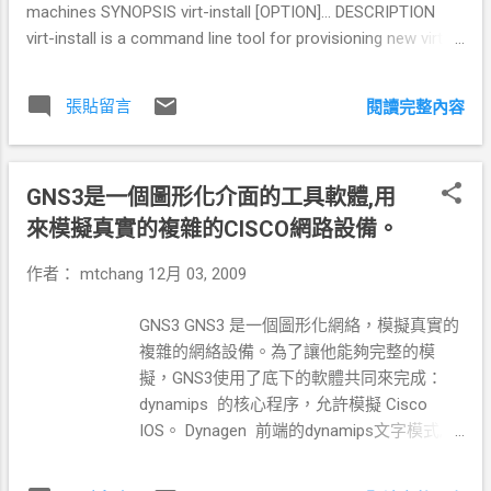
machines SYNOPSIS virt-install [OPTION]... DESCRIPTION
http://toget.pchome.com.tw/intro/game_action/ga
virt-install is a command line tool for provisioning new virtual
me_action_tetris/2469.html 基本上和目前 1.20 版
machines using the "libvirt" hypervisor management library.
本功能都沒變只是有重新編過程式碼，然後程式穩
The tool supports both text based & graphical installations,
定度有改善。 遊戲心得: 曾經把這遊戲用在社團辦
張貼留言
閱讀完整內容
using serial console, SDL graphics or a VNC client/server
比賽，可是又不想和一般人一樣，辦 AOE 或 其他
pair. The guest can be configured with one or more virtual
OLG 之類的，所以找到了這套。 基本上遊戲可以是
disks and network interfaces plumbed through to the host.
單人遊戲，那就和傳統的俄羅斯方塊一樣。 也可以
GNS3是一個圖形化介面的工具軟體,用
The installation media can be held locally or remotely on
和網路上的其他人對戰，好玩的地方在於和其他人
NFS, HTTP, FTP servers. In the latter case "virt-install" will
的網路對戰。 網路可分成 Local(本地端自己練習用)
來模擬真實的複雜的CISCO網路設備。
fetch the minimal files necessary to kick off the installation
, LAN(區網) 及 TCP/IP 遊戲如要連線要其中一個玩
作者：
mtchang
12月 03, 2009
process, allowing the guest to fetch the rest of the OS
家開一場遊戲，其他玩家可以以連入對戰 開遊戲的
distribution as needed. Given suitable command line
條件有分數到達多少結束，還有完成幾列後結束。
GNS3 GNS3 是一個圖形化網絡，模擬真實的
arguments, "virt-install" is capable of running completely
遊戲可以分組對戰，只要你選擇同顏色的就會一同
複雜的網絡設備。為了讓他能夠完整的模
unattended, wit...
一組。 按 Pause/Break 就可以...
擬，GNS3使用了底下的軟體共同來完成：
dynamips 的核心程序，允許模擬 Cisco
IOS。 Dynagen 前端的dynamips文字模式,他
需要 wincap 4.0 的軟體。 Pemu ，Cisco
PIX防火牆基於QEMU的模擬器。 GNS3是一