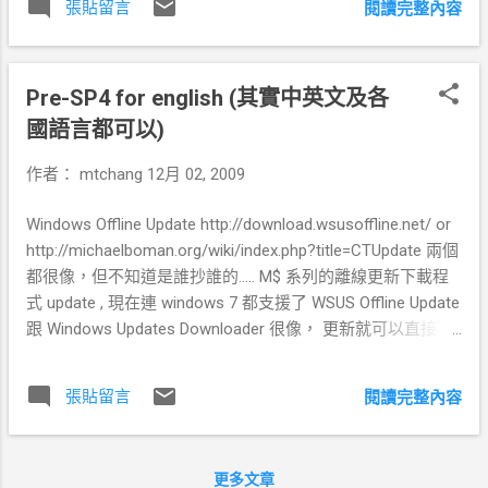
張貼留言
閱讀完整內容
個很好的輔助工具，可以協助你快速的瞭解
與習慣 CISCO 的網路環境。 它也可以用來試
驗新功能的Cisco IOS或檢查的配置需要部署
Pre-SP4 for english (其實中英文及各
以後真正的路由器。 該項目是一個開放原始
碼的免費程序，可用於多種作業系統，包括
國語言都可以)
Windows，Linux和MacOS X上面。
作者：
mtchang
12月 02, 2009
Dynamips Dynamips, an IOS emulator which
allows users to run IOS binary images from
Windows Offline Update http://download.wsusoffline.net/ or
Cisco Systems. Cisco_7200_Simulator
http://michaelboman.org/wiki/index.php?title=CTUpdate 兩個
http://www.ipflow.utc.fr/index.php/Cisco_720
都很像，但不知道是誰抄誰的..... M$ 系列的離線更新下載程
0_Simulator Cisco IOS Configurations
式 update , 現在連 windows 7 都支援了 WSUS Offline Update
http://www.ipflow.utc.fr/index.php/Cisco_IOS
跟 Windows Updates Downloader 很像， 更新就可以直接更
_Configurations 下載：
新到當時抓的最新的在本機執行.不用一定要上網才可以更新
http://www.ipflow.utc.fr/dynamips/ Dynagen
中文建議可以用 threesecond 的更新批次檔,這個比較簡單,上
Dynagen, a text-based front-end for
張貼留言
閱讀完整內容
面那套做得太複雜了
Dynamips.
http://www.threesecond.info/v2/modules/xhnewbb/viewtopi
http://sourceforge.net/projects/dyna-gen/
c.php?topic_id=1416&post_id=5661
Dynagen Tutorial
更多文章