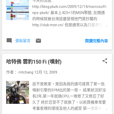
今天的消息...
http://blog.plurk.com/2009/12/14/microsoft-
rips-plurk/ 基本上425+1的MSN聚酷 ,在開通
的時候就被台灣這邊發現他門是抄襲的
http://club.msn.cn/ 但是通常以為只是界面上
的抄襲而已，但是經過 plurk 專業的開發人員
比對程式碼後， 發現他門根本是豪不遮掩的
張貼留言
閱讀完整內容
抄襲，連變數名稱及函數名稱都沒有更動 他
說是台灣plurk的網友去通風報信的，是的沒
錯....基本上台灣和 425+1 還是敵對的狀態 所
哈特佛 雲豹150 Fi (噴射)
以通風報信也是理所當然。 基於 M$ 這麼有
錢的公司，還做出這樣的行為果然真的有在
作者：
mtchang
12月 12, 2009
地化!!!!(山寨化) 底下是節錄此聲明的部份圖
片....我想不懂程式的人也應該看得懂巴!!! 其
這不是敗家，是因為我的速可達買了第一批
實，他也不是第一幹這檔事了...最近還有
噴射引擎的SYM出的第一款， 結果狀況好沒
Windows 7 USB/DVD Download Tool (WUDT)
有2年,第一年就換CPU,一堆修了又修忍了好
引用 Opensource code GPL授權，但是微軟
久了 終於忍受不了就換了，以前買機車常要
並沒有講，直到被抓包了才趕快下架。 好
考量家裡的環境及他人的感受 第一次牽車十
了！！不能再說了......