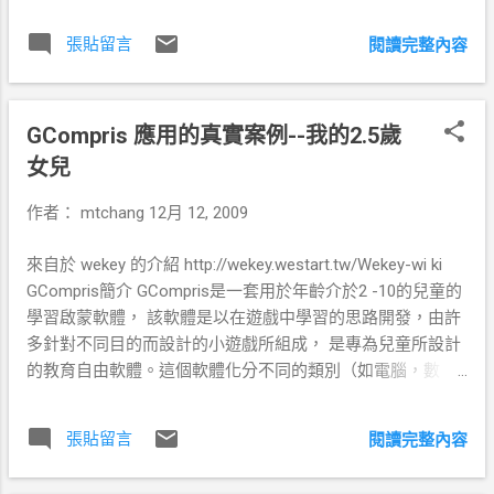
八歲太年輕老媽說不能買,二十幾歲換了一台
礙於工作及環境也不能買, 到了三十幾歲,化油
張貼留言
閱讀完整內容
器的都不能出了,連重機都開放了車子也換了
好幾台了 才回歸到年少時最初的夢想,但心態
已經不如以忘的雀躍. 或許這就是買紅牌車的
GCompris 應用的真實案例--我的2.5歲
中年人很多的也是這原因巴!!! ^^ 至於其他人
的文章可以參考看看：
女兒
http://www.mobile01.com/topicdetail.php?
作者：
mtchang
12月 12, 2009
f=266&t=1286335&last=16359856 -- 補充:
12/23 -- 騎了一段時間,騎了快 $300km ,才加
來自於 wekey 的介紹 http://wekey.westart.tw/Wekey-wi ki
油...算起來 大約 33KM/L 這可能和載重和路
GCompris簡介 GCompris是一套用於年齡介於2 -10的兒童的
況有影響 振動手把的問題，其實沒有感覺。
學習啟蒙軟體， 該軟體是以在遊戲中學習的思路開發，由許
可能我都沒有騎很快(最快不超過90KM),所以
多針對不同目的而設計的小遊戲所組成， 是專為兒童所設計
感覺不嚴重 9ML的油箱加滿一次油以目前油
的教育自由軟體。這個軟體化分不同的類別（如電腦，數
價可能約需要 $300 元，這樣一個月上班也才
學，遊戲）， 其功能從算數到邏輯非常廣泛。其中有很多不
加各兩次油而已。 看起來不貴。至於後煞很
同的任務。兒童在這些任務的過程中能夠拓寬他的知識面，
少用到,幾乎都用前煞車比較多，所以後碟煞
張貼留言
閱讀完整內容
而這軟體有許多任務都有實際用途，例如在一個雜貨店裡何
個人感覺不是很重要。 當初比較了好幾台,價
如花錢等等。 該軟體界面友好， 有很多卡通的圖標，非常適
格上 $71000 不算貴, KTR 同等級的也才