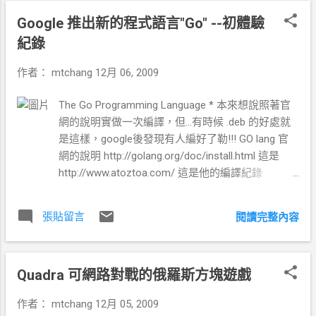
合這一目標年齡階層使用。雖然這套軟件還處於發展階段，
$70000 ,但KTR 看起來實在太 細弱了,雖然看
Google 推出新的程式語言"Go" --初體驗
但它目前已經包含約80個練習。 http://gcompris.net/ 但是說
他規格可以跑得很快,也很有馬力.也有平衡桿,
了那麼多，都沒有人真的用在小孩上面。我就拿我的女兒作
可以降低振動手把的問題 但我想台灣應該沒
紀錄
測試，我女兒剛好 2歲半 英文字看得懂滑鼠剛會用，點滑鼠
有幾條路可以安全的跑很快巴!!(我應該不需
作者：
mtchang
12月 06, 2009
的功能也才剛剛學會。透過這軟體我開啟了字母練習, 基本上
要那樣帥氣的車) 至於 野狼看起只有比較沒
第一關字母掉下來的時候 只要加漲在旁邊稍加指導，他就可
力 ,及車高有點矮(規格看起來一樣,實際比較
The Go Programming Language * 本來想說照著官
以很快的找到鍵盤的位置，並且按下他。 另外一個是移動滑
矮)，否則也是不錯的選擇。
網的說明實做一次編譯，但...有時候 .deb 的好處就
鼠把畫面上的霧面去除，大概連了幾十張圖片後就學會了滑
http://buy.yahoo.com.tw/gdsale/gdsale.asp?
是這樣，google後發現有人編好了勒!!! GO lang 官
鼠的移動 最後，我乾脆讓他玩滑鼠移動及點選滑鼠右鍵的連
gdid=1841014 雲豹150Fi規格表 引擎型式 ：
網的說明 http://golang.org/doc/install.html 這是
連看遊戲，沒想到.... 還就真的很順利的在玩了...而且玩得比一
氣冷式四行程單氣缸SOHC 2V 排氣量 ：
http://www.atoztoa.com/ 這是他的編譯紀錄
般的老人家學電腦的程度還來的好。
149cc 缸徑x衝程 ：62mmx49.5mm 壓縮比
http://www.atoztoa.com/2009/11/gccgo-debian-
：9.6 : 1 最高馬力 ：10ps/8500rpm 最大扭力
package.html 但，重點來了..... sf.net 上面已經邊好
：0.99kg-m/4500rpm 供油系統 ：電子燃油
張貼留言
閱讀完整內容
的 binary code .deb i386
噴注(符合五期環保標準) 車架形式 ：鋼管搖
http://sourceforge.net/projects/gccgo/files/ 剛且作
籃式 傳動系統 ：濕式多片5前速鏈傳動 輪胎
者的OS和我的一樣 ubuntu 0910 哈哈....然後就當然
(前) ：90/90/18 輪胎(後) ：13...
Quadra 可網路對戰的俄羅斯方塊遊戲
直接抓來. .. $ wget
http://downloads.sourceforge.net/project/gccgo/d
作者：
mtchang
12月 05, 2009
eb/gccgo_4.5.0-1_i386.deb?ue_mirror=nchc * 但發