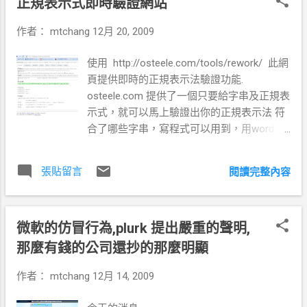
正規表示式即時驗證網站
按 F11 將畫面設定為全螢幕 ，這個小孩操作
『前衛』的新知識的探索與開發,在1984年之
會比較不易出錯。 * 為了避免小孩子亂按
前， 在Green法官宣判AT&T再次分割之前那
作者：
mtchang
12月 20, 2009
我，我已經把滑鼠右鍵鎖起來，避免發生太
真的是段屬於UNIX的最美好時光... 原碼3路
多的操作問題。 迷你高爾夫(MiniGolf)：只需
_3/5 : 用革命存活社群-GNU (1/2) 原碼3路
使用 http://osteele.com/tools/rework/ 此網
要移動滑鼠及點選滑鼠把球打進洞內即可過
_3/5 : 用革命存活社群-GNU (2/2) 除了UC
頁提供即時的正規表示法驗證功能.
關，共有九關層層向上，過程還有小新星星
Berkeley之外，MIT也自行開築了一條通往自
osteele.com 提供了一個只要給字串及正規表
會幫忙。 Dora Saves The Farm：這個裡面包
由軟體的道路。 為了延續MIT社群開發軟體
示式，就可以馬上驗證出你的正規表示法 符
含有三個遊戲，一個揀雞蛋滑鼠左右移動即
的傳統,Richard Stallman決定掀起一場軟體使
合了哪些字串，寫程式可以用到，用word ,編
可檢玩後會教你數數看有多少個雞蛋，一個
用方式的革命 革命- 以『自由軟體宣言』為
輯文書都可以用到 並且他還提供你 php ,
是救出被困住的小豬，另外一個為聽動物的
最高理想,重新設計一套免費的作業系統為初
javascript 及 python 怎麼用這個 RE ,實在太
聲音，找出他是那個動物，點選後即可過
期目標 以自由軟體基金會（FSF）為革命基
張貼留言
閱讀完整內容
棒了...!! 正規表示式有多重要： 你看看連
關。 其他遊戲我會在慢慢加入......
地,過程中以Copyleft對抗Copyright 以GP...
google 都在說.... 當然鳥哥也說他很棒很重要
http://jangmt.com/kid/ 這是根據我的女兒的
洪朝貴老師說的無所不在的 RE 將正規表示式
反應做出的修正....^^
微軟的仿冒行為,plurk 提出嚴重的聲明,
以圖形的方式表達。
http://www.regexper.com/
那麼有錢的公司還抄的那麼明顯
作者：
mtchang
12月 14, 2009