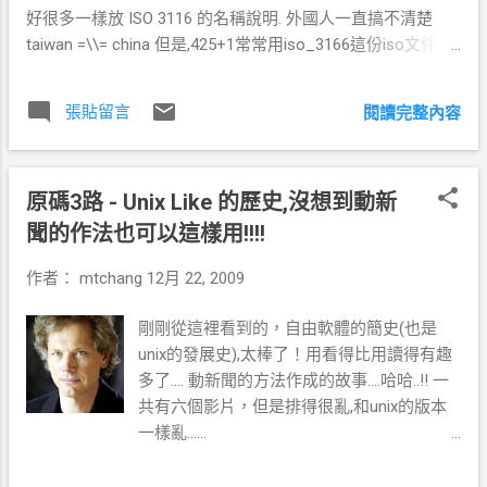
好很多一樣放 ISO 3116 的名稱說明. 外國人一直搞不清楚
taiwan =\\= china 但是,425+1常常用iso_3166這份iso文件來
欺騙國際社會. 對於這問題freebsd提出一份國際化的原則
http://www.freebsd.org/internal/i18n.html 這有參考 ibm 的文
張貼留言
閱讀完整內容
件 http://www-
01.ibm.com/software/globalization/topics/writing/reference
s.jsp 基本上台灣、香港、澳門等國家需要應應實際的狀況來
原碼3路 - Unix Like 的歷史,沒想到動新
對於iso 3166 的規範做解釋。 其實是 iso 3166 是聯合國訂
定的，但是訂定的時候根本沒有加入聯合國 一切都是 425+1
聞的作法也可以這樣用!!!!
說了算，現在連入聯的申請都自我放棄了，那只能說投降輸
作者：
mtchang
12月 22, 2009
一半嗎？
http://www.libertytimes.com.tw/2009/new/aug/17/today-
剛剛從這裡看到的，自由軟體的簡史(也是
t1.htm 如果政府在這樣下去，會一直越來越嚴重的。現在看
unix的發展史),太棒了！用看得比用讀得有趣
國外的網頁， 幾乎都已經把 taiwan == china 劃上等號. 但國
多了.... 動新聞的方法作成的故事....哈哈..!! 一
外大多數的時，並不清處 taiwna 和 china 之間的歷史關係及
共有六個影片，但是排得很亂,和unix的版本
定位。目前政府不自救，只能靠民間 的力量在各社群及組織
一樣亂......
自救。 還好台灣的 IT 產業人才算多且還算有點規模，才不至
http://popblog.tvbs.com.tw/blog/os3ways/
於一直被吃豆腐， 還沒有反應。但吃就了就會被強姦了!!! 到
序:灰燼中的珍珠-UNIX 影響世界深遠的UNIX