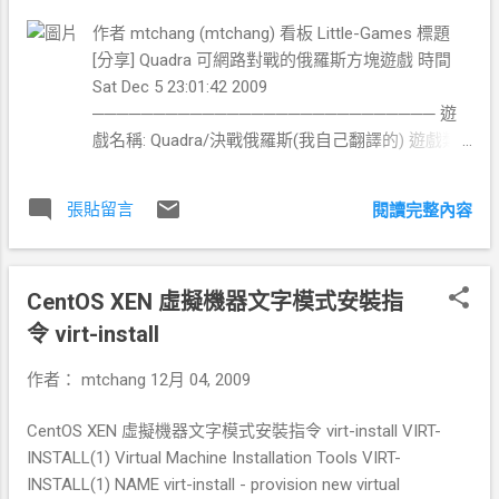
現一件事，她會合原本系統的 gcc 衝突，所以要用
作者 mtchang (mtchang) 看板 Little-Games 標題
overwrite 參數強制安裝 $ sudo dpkg --force-
[分享] Quadra 可網路對戰的俄羅斯方塊遊戲 時間
overwrite -i gccgo_4.5.0-1_i386.deb 接下來寫一個
Sat Dec 5 23:01:42 2009
簡單的 go 程式 $ vim h.go package main import
──────────────────────────── 遊
"fmt" func main() { fmt.Printf("Hello, 世界\n") } 用剛
戲名稱: Quadra/決戰俄羅斯(我自己翻譯的) 遊戲類
裝好得 gccgo 編譯一下 $ gccgo h.go $ ./a.out
型: 益智連線類 官方網站:
Hello, 世界 特色據說是針對多核心處理器進行優化
http://code.google.com/p/quadra/ 遊戲載點:
定位為用來寫系統的語言，所以..?????? 我已經不
張貼留言
閱讀完整內容
http://quadra.googlecode.com/files/quadra-
寫系統很久了，那還玩.....XD
1.2.0.exe 遊戲介紹: 這是一套基於傳統俄羅斯方塊的
遊戲，但開發公司Ludus Design 公司將他加入了網
CentOS XEN 虛擬機器文字模式安裝指
路對戰的功能，玩家可以透過LAN(區域網路) 自己
在區網內對戰，也可以透過TCP/IP到全世界找玩家
令 virt-install
對戰， 可以支援到多人的同時對戰，也可以分組對
作者：
mtchang
12月 04, 2009
戰。 他本來是要錢的遊戲，但是作者不知道什原因
消失了，然後 就把他 opensource 出來，現在放在
CentOS XEN 虛擬機器文字模式安裝指令 virt-install VIRT-
google code 和 sf.net 提供免費下載，他有Linux、
INSTALL(1) Virtual Machine Installation Tools VIRT-
Windows及 Mac 的版本。 最早我是在pchome發現
INSTALL(1) NAME virt-install - provision new virtual
他的，這裡還有舊版1.13版的可以下載及簡介：