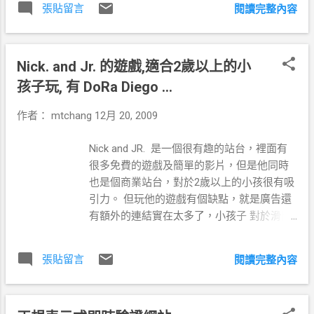
時 騜 震怒也沒用了!!
張貼留言
閱讀完整內容
作業系統,從失敗的Multics計畫意外誕生
Multics最後不了了之，但是在這灰燼之中 竟
然還埋藏著一顆璀璨的珍珠...UNIX mtchang:
Nick. and Jr. 的遊戲,適合2歲以上的小
我想Multics應該是K & R 電動沒有打爽，所
以才沒寫出來。這兩個可說是IT界的第一對
孩子玩, 有 DoRa Diego ...
宅男 原碼3路_2/5 : 點石成金的柏克萊-BSD
作者：
mtchang
12月 20, 2009
(1/2) 這裡出現第2個Unix電腦界的宅男， Bill
Joy 由於他的功力實在太強大了，所以 BSD
Nick and JR. 是一個很有趣的站台，裡面有
的第一版就是他寫出來的。他同時也是
很多免費的遊戲及簡單的影片，但是他同時
TCP/IP 、 vi 、 NFS 和 C shell 的開發者 這篇
也是個商業站台，對於2歲以上的小孩很有吸
應該是崇拜文巴!! http://www.ctuaa-
引力。 但玩他的遊戲有個缺點，就是廣告還
sc.com/articles/art022.htm 後來他被邀請加
有額外的連結實在太多了，小孩子 對於滑鼠
入創立了 Sun 公司,股票上市後,賣掉股票買了
的掌控還不是很好，會造成誤點其他連結的
法拉利..... 原碼3路_2/5 : 點石成金的柏克萊-
問題。所以我就把一些東西搬到 這裡 ，以方
BSD (2/2) 在那個硬體值錢，軟體不值錢的年
張貼留言
閱讀完整內容
便讓小孩子玩。 * 建議你先調整你的 螢幕解
代,UNIX得以在UC Berkeley渡過了一段歡樂時
析度為 800*600 這樣玩 flash 遊戲或觀看影
光 校園內與校園外，UNIX的原始碼到處流傳,
片可以得到比較好得效果。 * 啟動後 請手動
吸引了當時許多學生與教授對『資訊』 這項