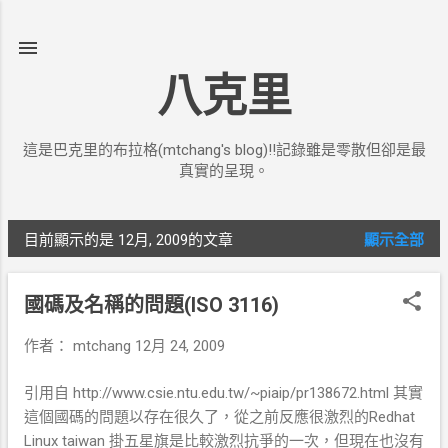
跳到主要內容
八克里
這是巴克里的布拉格(mtchang's blog)!!記錄雖是零散但卻是最
真實的呈現。
目前顯示的是 12月, 2009的文章
顯示全部
發
表
國碼及名稱的問題(ISO 3116)
文
作者：
mtchang
12月 24, 2009
章
引用自 http://www.csie.ntu.edu.tw/~piaip/pr138672.html 其實
這個國碼的問題以存在很久了，從之前反應很激烈的Redhat
Linux taiwan 掛五星旗是比較激烈抗爭的一次，但現在也沒有