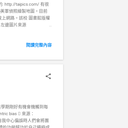
taipics.com/ 有很
44-1945美軍偵照繪製地圖。目前
放上網路。該校 圖書館版權
 左邊圖片來源
pe63/63-4.html 右邊圖片來源
真的，以前為何半屏山叫做半屏山我根本不知
閱讀完整內容
icdetail.php?
/04/blog-post.html 左邊是
邊圖片來源
hsiungTW.htm 右邊圖片來源
ll0324/myxuite1/13763213
history_cities_kaoshiung2
taipics.com/kaosh...
，這學期剛好有機會機觸到每
ntric bias  來源：
 內容 ： 1. 自我中心偏誤時人們會將團
地將團體的功勞歸功於自己積極成