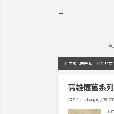
這
目前顯示的是 6月, 2012的文
發
表
文
高雄懷舊系列
章
作者：
mtchang
6月 28, 20
因