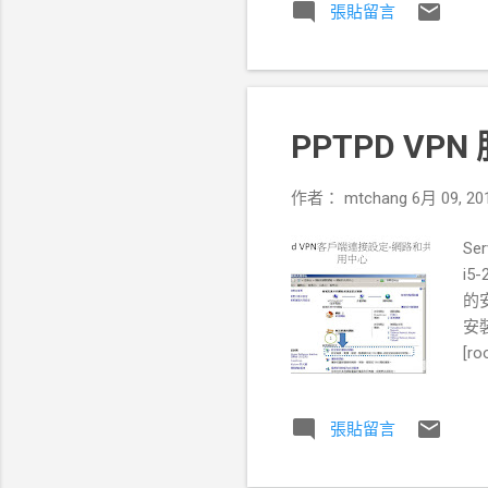
張貼留言
準確判斷的狀況，如防守方
志薄弱無法進行高壓力高對
造成判斷的失誤。 實際案
工作性質需要勞力密集的合
其外表行為，並配合實際工
PPTPD VPN 
佳的工作效果。 為何有效
使投籃命中率低，也可以有
作者：
mtchang
6月 09, 20
況知道處理的狀況與對這問
頁不能通還是網路卡燈號沒
Ser
不通的狀況，並 ping
i5-
會說明但是實際遇到問題時
的安
安裝
[ro
6.r
htt
張貼留言
幾乎
/et
連入