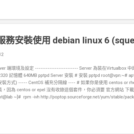
法錯誤及防守態度不積極造成大量失分、過度自信大量持球出手但
抗性的比賽及體力不足無法支撐完比賽。這些都是需要經過多次的
例運用： 此為運用對於人的外觀及簡單的行為預測該員能力的簡易判
作性質工作，在人員選擇上首先 ，當然優先挑選身高體格中上以上
作時管理並注意臨時工會有的抽空檔打混等行為，適時的予以管理
服務安裝使用 debian linux 6 (sque
： 在職業運動，通常身體素質的優異佔有大多數的優勢比例，尤其是
一定的能力能夠影響球賽。 案例2：對於交辦的工作口頭詢問處理
12
題的理解程度。 在管院工作時，常遇到有同仁反應某某教室網路不
有亮來簡易判斷是軟體設定問題，還是硬體線路問題。在透過同樓
ver 端環境及設定 ------------------------ Server 為裝在Virtualbox 中的 
 存在於各樓層的交換器，如果只有該間教室有問題則就是個案。這樣的
2320 記憶體 640MB pptpd Server 安裝 # 安裝 pptpd root@vpn:~# apt-ge
，員工是否能正確的判斷問題並解決問題，...
裝方式) ----- CentOS 補充分隔線 ---- # 如果你是使用 centos or rhe
，因為 centos or epel 沒有收錄這個套件，你必須要 官方網站 下載
ot@lab ~]# rpm -ivh http://poptop.sourceforge.net/yum/stable/pac
hel5.noarch.rpm [root@lab ~]# rpm -ivh
p://poptop.sourceforge.net/yum/stable/packages/pptpd-1.3.4-2.
一樣 # 主要設定檔 /etc/pptpd.conf # 選項設定檔 /etc/ppp/opti
c/ppp/chap-secrets ----- CentOS 補充分隔線 ---- # 設定vpn server端
的客戶端取得的 ip 範圍 (remoteip) root@vpn:~# vim /etc/pptpd.conf l