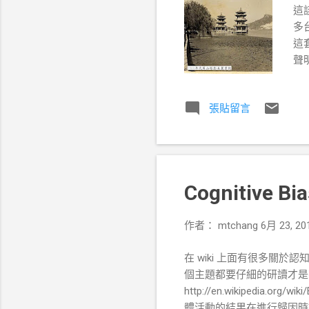
這該
多台
這
聲
htt
ht
張貼留言
道，
f=
現
ht
htt
Cognitive
右
htt
_t
作者：
mtchang
6月 23, 20
htt
在 wiki 上面有很多
個主題都要仔細的研讀才是有趣.... http
http://en.wikipedia.o
體活動的結果在進行歸因時誇大