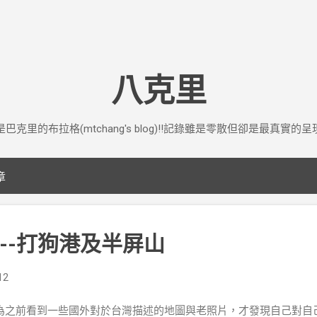
跳到主要內容
八克里
是巴克里的布拉格(mtchang's blog)!!記錄雖是零散但卻是最真實的呈
章
--打狗港及半屏山
12
為之前看到一些國外對於台灣描述的地圖與老照片，才發現自己對自己土地的