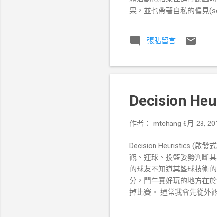
果，並也帶著自私的偏見(self-ser
例： 1. 結婚多年的夫妻
自己做的家事的比重，低估了伴侶的
張貼留言
指的是表現出預期正面結果
中心偏誤(egocentric b
的偏見(self-servin
或改善的方法： 1. 這種
重重難關。說服我們在困境
Decision He
事情的全貌比重不要輕易的歸因工作責任
http://en.wikipedia.org/wiki/
作者：
mtchang
6月 23, 20
Decision Heurist
觀、運球、投籃姿勢判斷其
的球友不知道其籃球技術的
分，鬥牛賽好玩的地方在於
掉比賽。 通常我會先從外
此人的移動靈活度及對於球
於投球的掌握度。從以上三