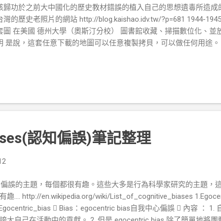
歸功於之前大中國化的歷史教材錯誤的植入自己的思想遺毒所造成的. http://
灣的歷史老照片的網站 http://blog.kaishao.idv.tw/?p=681 19
套圖 在美國 德州大學（奧斯汀分校） 圖書館收藏、掃描數位化、並
明 是說，這套任意下載的地圖可以任意複製拷貝，可以做任何用途。
p://www.wetland.org.tw/newweb/restore/BanPingLake/talks/ho
tp://banping3.blogspot.tw/2009/04/blog-post.html 
但看了這張照片後就懂了..... 左邊圖片來源 http://www.mobile01.com/top
484&t=1370966&p=1 右邊圖片來源 http://banping3.blogspot.tw/2009
代的半屏山，已經停止採礦很久了...但那飄逸的秀髮,已經不見了. 左
tp://www.taiwanfun.com/south/kaoping/articles/0703/0703Kao
p://taipics.com/kaoshiung2.php 左邊圖片來源 http://blog.xuite.net/bi
 Biases(認知偏誤)筆記整理
邊圖片來源
p://taipics.com/images/cities/kaoshiung2/taiwan_formosa_vintage_
aipics049.jpg 這是台灣高雄港旗後舊砲台入口 左邊圖片來源
12
p://kvyang.blogspot.tw/2012/03/2012127_26.html 右邊圖片來源 http://
關於認知偏誤的主題，每個都很有趣。這些大多是行為科學家研究的主題
://en.wikipedia.org/wiki/List_of_cognitive_biases 1.Egoce
rg/wiki/Egocentric_bias  Bias：egocentric bias自我中心偏誤 
自己在活動中的貢獻。 2. 但是 egocentric bias 除了簡單