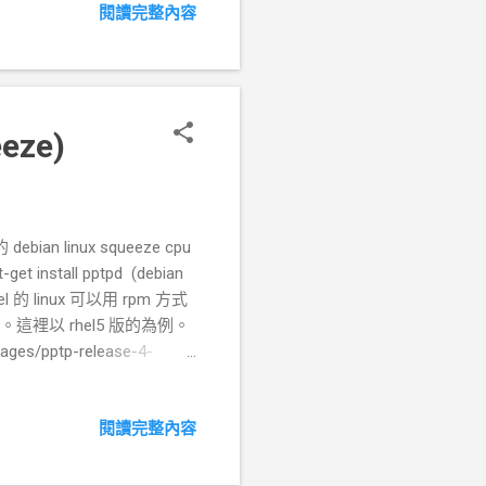
閱讀完整內容
低命中率仍無法自覺、求勝意
比賽後才能衡量的特性，容易
斷原則。 在找臨時工時，如
的員工，但在面談時或是觀
在收放間拿捏恰當則可得到最
eze)
籃球運動身高高、速度快即
狀況，從員工的回應及表達狀
通，經過簡單的詢問是開網
層的研究室、教室是否有網路
debian linux squeeze cpu
判斷流程通常在教育訓練時都
t install pptpd (debian
l 的 linux 可以用 rpm 方式
。這裡以 rhel5 版的為例。
kages/pptp-release-4-
rhel5.x86_64.rpm # 其他設定檔
閱讀完整內容
ons.pptpd # 登入帳號設定檔
的 ppp ip (localip) # 設定
ocalip 192.168.194.254