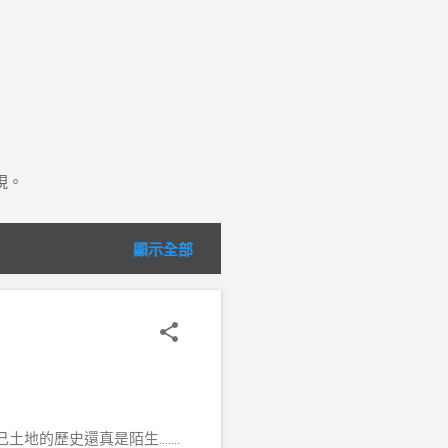
現。
顯示全部
歷史還真是陌生.......