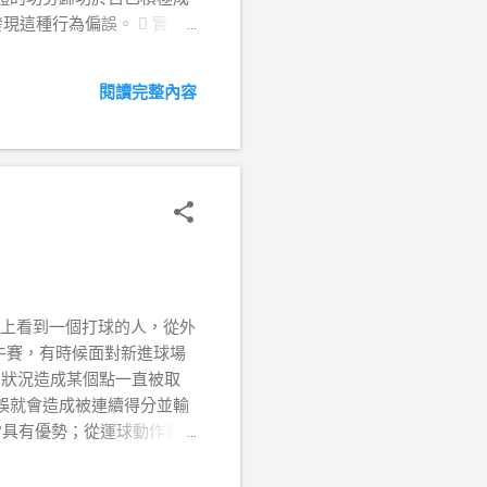
79第一次發現這種行為偏誤。  實
0%。 2. 每位都只注意到
，但optimism bias
閱讀完整內容
較無害。 2. 但是自我
ving bias)。 3. 自私
於外部條件的影響。  避免
上起床，幫助我們應付命運的
評估，如果無法看到或判斷
公園籃球場上看到一個打球的人，從外
牛賽，有時候面對新進球場
守狀況造成某個點一直被取
誤就會造成被連續得分並輸
常具有優勢；從運球動作看
勢是否可以穩定進球來知道對
搭配配合。 但有遇到無法