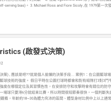
ving bias)。 3. Michael Ross and Fiore Sicoly ,在 19
各自評估彼此做家裡工作的比例，每對夫妻估算的比例加總起來，都超過10
貢獻。  心得感想： 1. 他和積極偏見（optimism bias）有點類似
較可能發生的行為，並忽略負面結果，認為壞事比較不可能發生，或是比
ias)除了簡單地將團體的功勞歸功於自己積極成果，並也帶著自私的偏見(self-ser
g bias)，是指個人他們的成功歸因於內部或個人因素，但他們不好的表現歸
自我中心的思維對我們是好的，讓我們自我感覺良好。 2. 激勵我們早
中堅持下去。 3. 但需要定時以全貌的觀點評估所有工作完成的比重
uristics (啟發式決策)
之區分。 2.Social desirability bias  來源：
Social_desirability_b...
12
ics (啟發式決策) , 應該是吧??就是個人偷懶的決策手段..... 案例1：在
籃球技術的強度。 假日平時在公園打球時都會和對有組隊打3對3鬥
強度在哪個定位及其習慣色性，在安排防守和攻擊時會有錯位的防
一場球只要淂6分就結束比賽，所以時間很短節奏很快，一個判斷失
觀觀看，年齡約18~30為體力充沛的區間、體型身材比例中上以上通
的掌控能力可以知道是否老練成熟；從投籃姿勢是否穩定，正常姿
點大概可以簡單區分出球友的特性及強度，在進行組隊及防守安排的