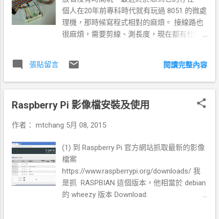
個人在20年前專科時代就有玩過 8051 的微處
理機，那時候寫程式相對的麻煩。 接線路也
很麻煩，需要剪線、測長度，現在都有杜邦
線這種現成做好的。 電子電路元件的觀念都
還有印像，但是年久失修需要一段時間回
張貼留言
閱讀完整內容
憶。 底下這兩篇很適合入門的第一課：
Raspberry Pi 教學
http://www.raspberrypi.com.tw/category/%E6
Raspberry Pi 影像檔安裝及使用
%95%99%E5%AD%B8/ 基本電路元件解說
http://www.codedata.com.tw/java/java-
作者：
mtchang
5月 08, 2015
embedded-6-raspberry-pi-gpio/ 線路接線：
(請參考上面兩篇) LED_PIN 的輸出電位用的
(1) 到 Raspberry Pi 官方網站抓取最新的影像
針腳是 12 port ，記得接對線路。 再 pi 內用
檔案
編輯寫下面的程式碼：(RPi,GPIO 也請參考上
https://www.raspberrypi.org/downloads/ 我
面兩篇的說明安裝 pyhton lib) pi@raspberrypi
是抓 RASPBIAN 這個版本，他相當於 debian
~/code $ cat led_blink.py import RPi.GPIO as
的 wheezy 版本 Download:
GPIO import time # define pin 12, RPi P1.
http://downloads.raspberrypi.org/raspbian_la
2011.12 version. LED_PIN = 12
test 抓好後解壓縮會得到一個 image 檔，可