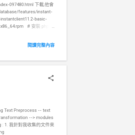
nt/index-097480.html 下載,他會
ase/features/instant-
stantclient11.2-basic-
.0-1.x86_64.rpm # 安裝 php-
c # 使用 pecl 直接安裝
tat client 套件的資料
閱讀完整內容
, use "pecl channel-update
 byte...
ext Preprocess -- text
ransformation --> modules
g : 1. 我針對我收集的文件來
ing