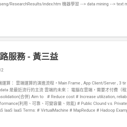
tw/~tseng/ResearchResults/index.htm 機器學習 --> data mining --> te
ta mining 不一樣) Text Preprocessing: 1.POS Tagging (Part-1.
.org/wiki/Part-of-speech_tagging 對於自然語言要處理，尤其左右的字
ist/Lingua-EN-Tagger/Tagger.pm 英文斷詞處理 http://ckipsvr.iis.sin
 www.cis.scu.edu.tw/oproom/95projm.ppt http://tartarus.or
要的字 ...
服務 - 黃三益
12
運算： 雲端運算的演進流程，Main Frame , App Client/Server , 3 tir 架構
ig data 是最近流行的主流 雲端的未來： 電腦在雲端，需要才付費（租賃）
solidation(合併) Aim to # Reduce cost # Increase utilization, reliabilit
rformance(利用、可靠、可變容量、效能) # Public Clound v.s. Private C
S IaaS IaaS Terms: # VirtualMachine # MapReduce # Hadoop Exam
unt Amazon EC2 + S3 CEO: 我們是家資訊公司，只是剛好賣書。
tp://aws.amazon.com/ec2/pricing/ 上傳免費，下載要錢 Characteristucs