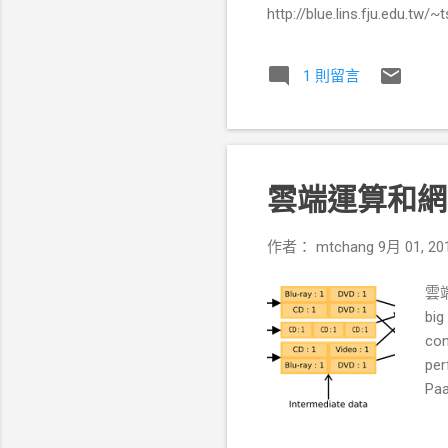
http://blue.lins.fju.edu.
理得到特徵值(text mining 和 da
http://en.wikipedia
1 則留言
http://search.cpan.org/d
2.Stemming: 把字根還原為最初的狀態
3.Terms (Features): 選出重
雲端運算和網路
作者：
mtchang
9月 01, 20
雲端
b
con
pe
Paa
Co
ht