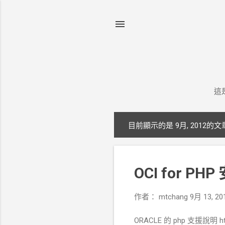
這
目前顯示的是 9月, 2012的文
發
表
文
OCI for PHP
章
作者：
mtchang
9月 13, 20
ORACLE 的 php 支援說明 http