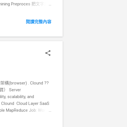
xt mining Preproces 把文字處
of-Speech Tagging) 詞性分析
詞猜測他的字義
閱讀完整內容
ica.edu.tw/ 中文斷詞處理
g/martin/PorterStemmer/
(browser) . Clound ??
 Server
y, scalability, and
lound Cloud Layer SaaS
ple MapReduce Job: Word
 for PaaS: Multi-tenancy