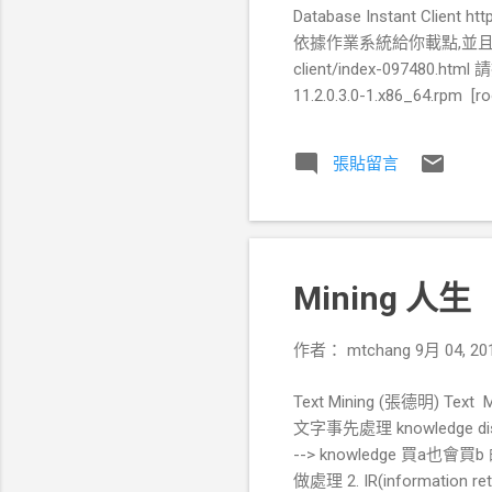
Database Instant Client h
依據作業系統給你載點,並且要求你登入 o
client/index-097480.html
11.2.0.3.0-1.x86_64.rpm [r
devel 、php-pear 以及 gcc
http://pecl.php.net/
張貼留言
[root@power app]# pecl ins
pecl.php.net" to update down
Mining 人生
作者：
mtchang
9月 04, 20
Text Mining (張德明) Text 
文字事先處理 knowledge discove
--> knowledge 買a
做處理 2. IR(information ret