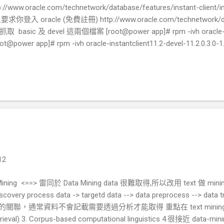
ttp://www.oracle.com/technetwork/database/features/instant-clie
racle (免費註冊) http://www.oracle.com/technetwork/datab
 請抓取 basic 及 devel 這兩個檔案 [root@power app]# rpm -ivh oracle-in
oot@power app]# rpm -ivh oracle-instantclient11.2-devel-11.2.0.3
 編譯套件 [root@power app]# yum install php-devel php-pear gc
package/oci8 ,這是一個 PHP 的元件,會需要編譯所以需要上面兩個 oracle ins
tall oci8 WARNING: channel "pecl.php.net" has updated its protocols
loading oci8-2.0.6.tgz ... Starting to download oci8-2.0.6.tgz (189,668
12
Mining <==> 雷同於 Data Mining data 很難取得,所以改用 text 做 mining T
ry process data -> targetd data --> data preprocess --> data t
也會買b 的關聯，通常資料不會記載需要透過分析才能取得 重點在 text minin
rieval) 3. Corpus-based computational linguistics 4.很接近 data-min