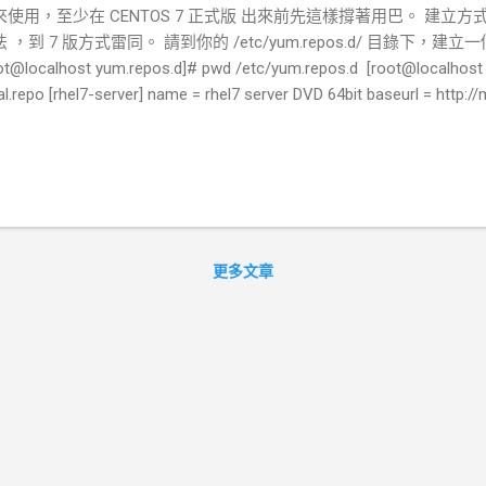
來使用，至少在 CENTOS 7 正式版 出來前先這樣撐著用巴。 建立方式可
 ，到 7 版方式雷同。 請到你的 /etc/yum.repos.d/ 目錄下，建立一個 l
ot@localhost yum.repos.d]# pwd /etc/yum.repos.d [root@localhost
al.repo [rhel7-server] name = rhel7 server DVD 64bit baseurl = http:
Server.x86_64/ enabled = 1 gpgcheck = 0 [rhel7-support] name = rhe
eurl = http://mt.jangmt.com/rhel7/Supp-7.0RHEL-7Server.x86_64/ e
安裝個 apache + PHP 服務在 RHEL7 上面巴。 因為 CENTO
 CENTOS7 的 REPO 當作系統的軟體來源： 目前系統 CentOS 7 的
ot@mtchang yum.repos.d]# cat /etc/yum.repos.d/CentOS-Base.rep
 mirror system uses the connecting IP address of the client and th
更多文章
ror to pick mirrors that are updated to and # geographically close to
.