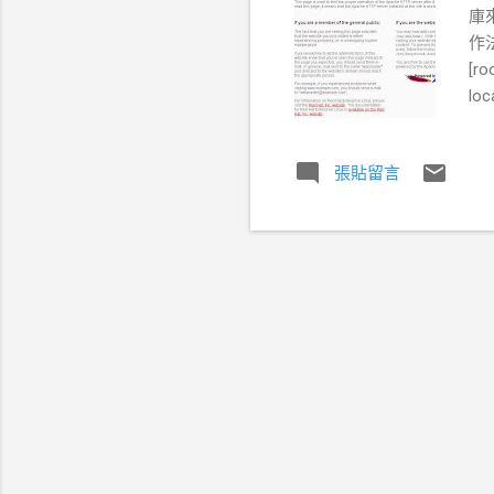
庫
作法
[ro
loc
7.0
bas
張貼留言
好後
使用
[ro
The
mir
thi..