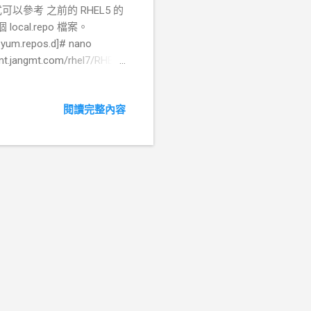
以參考 之前的 RHEL5 的
ocal.repo 檔案。
 yum.repos.d]# nano
//mt.jangmt.com/rhel7/RHEL-
l7 support DVD 64bit
nabled = 1 gpgcheck = 0 裝
閱讀完整內容
S7 已經正式出現了，所以可以直接
主要 REPO 檔案如下：
o # CentOS-Base.repo # #
e # update status of each
 the client. You should use