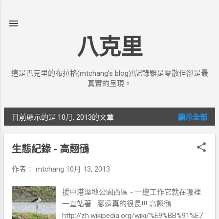
跳到主要內容
八克里
這是巴克里的布拉格(mtchang's blog)!!記錄雖是零散但卻是最
真實的呈現。
目前顯示的是 10月, 2013的文章
顯示全部
發
表
生態紀錄 - 高翹鴴
文
作者：
mtchang
10月 13, 2013
章
援中港溼地公園西區 - 一邊工作它就在哪裡
一直站著....腳還真的很長!!! 高翹鴴
http://zh.wikipedia.org/wiki/%E9%BB%91%E7