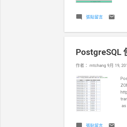
YO
自行更
張貼留言
啟動
ne
po
ht
也修
PostgreSQL
作者：
mtchang
9月 19, 20
Po
ZO
htt
tra
as 
HH
mem
張貼留言
ht