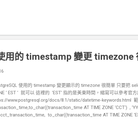
UR OWN RULE(S) HERE TO ALLOW ACCESS FROM YOUR CLIENT
動 acl mynet src 111.32.141.0/24 acl mynet src 111.32.141.0/24 
 systemctl restart squid # 開機預設啟動 systemctl enable squi
tstat -antlp | grep squid tcp6 0 0 :::3128 :::* LISTEN 
kemon bot , 這裡是以 Ar1i 開發的 PokemonGo-Bot 來當範例。
tps://github.com/Ar1i/PokemonGo-Bot/tree/master/Builds-
正很多 bug ，目前用過感覺最好的 bot 。 ...
 使用的 timestamp 變更 timezon
16
stgreSQL 使用的 timestamp 變更顯示的 timezone 很簡單 只要把 se
NE ' EST ' 就可以 這裡的 'EST' 指的是美東時間，縮寫可以參考官
ps://www.postgresql.org/docs/8.1/static/datetime-keywords.htm
nsaction_time,to_char((transaction_time AT TIME ZONE 'CCT') , '
cct_transaction_time, to_char((transaction_time AT TIME ZONE '
24:MI:SS' ) as est_transaction_time FROM root_memberdeposit
ber_id = '45' ORDER BY est_transaction_time DESC LIMIT 10;
tps://www.postgresql.org/docs/9.5/static/functions-forma