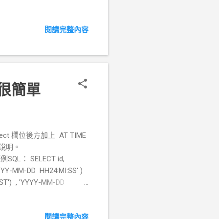
S # # 放入下面三行規格, ip 請
http_access allow mynet #
閱讀完整內容
d # 確定 port 3128 是否工作
29062/(squid-1) * 設定
Only Ar1i 幾乎每天都在發新的版本，
e 很簡單
lect 欄位後方加上 AT TIME
方說明。
l 範例SQL： SELECT id,
YYYY-MM-DD HH24:MI:SS' )
EST') , 'YYYY-MM-DD
passbook WHERE
閱讀完整內容
tting.html 關於欄位的輸出格式官方網