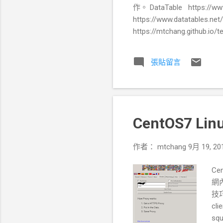
作。 DataTable https://www
https://www.datatables.
https://mtchang.github.io/
張貼留言
CentOS7 Li
作者：
mtchang
9月 19, 20
Ce
網內
技
cl
sq