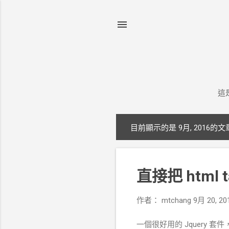
這
目前顯示的是 9月, 2016的文
發
表
文
直接把 html t
章
作者：
mtchang
9月 20, 20
一個很好用的 Jquery 套件，