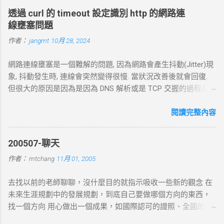
透過 curl 的 timeout 設定識別 http 的網路連
線壅塞問題
作者：
jangmt
10月 28, 2024
網路連線壅塞是一個難解的問題, 因為網路會產生抖動(Jitter)現
象, 抖動發生時, 連線會突然變得很慢. 當狀況改善後就會回復.
但很大的原因是因為是因為 DNS 解析或是 TCP 交握的過程產
生的問題. 當 curl 連線到一個 HTTP 網址時，其工作流程包括
以下幾個主要步驟： 1. DNS 查詢 目標 ：解析主機名 (如
閱讀完整內容
example.com ) 對應的 IP 位址。 過程 ： curl 通過 DNS 伺服器
進行查詢，獲取目標伺服器的 IP 地址。 結果 ：若查詢成功，
200507-聊天
返回 IP 地址， curl 將繼續下一步。若查詢失敗， curl 則返回
作者：
mtchang
11月 01, 2005
DNS 錯誤並中止。 2. TCP 三向交握 (Three-Way Handshake) 目
標 ：建立與目標伺服器的 TCP 連線。 過程 ： curl 通過系統內
去找以前的老師聊聊，沒什麼目的就指示吸收一些新的觀念 在
核發送一個 SYN 封包，目標伺服器回應 SYN-ACK ，然後 curl
未來生涯規劃中的發展規劃，到底自己要做哪個方向的東西，
返回 ACK 完成三向交握，建立起 TCP 連線。 結果 ：若在 --
找一個方向 用心做出一個成果，如國際認可的證照、全國的比
connect-timeout 設定時間內未完成三向交握，則連線失敗並返
賽名次都可以讓自己突破 目前的限制，找出一條屬於自己的
回超時錯誤。 3. 發送 HTTP 請求 目標 ：向伺服器發送具體的