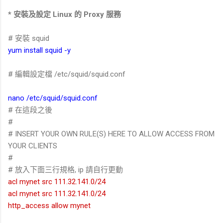
* 安裝及設定 Linux 的 Proxy 服務
# 安裝 squid
yum install squid -y
# 編輯設定檔 /etc/squid/squid.conf
nano /etc/squid/squid.conf
# 在這段之後
#
# INSERT YOUR OWN RULE(S) HERE TO ALLOW ACCESS FROM
YOUR CLIENTS
#
# 放入下面三行規格, ip 請自行更動
acl mynet src 111.32.141.0/24
acl mynet src 111.32.141.0/24
http_access allow mynet