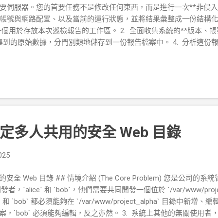
要伺服器。您的首要任務不是修改任何東西，而是進行一次**非侵入
帳號與網路配置、以及當前的運行狀態，並將結果彙整成一份結構化的
一個用於存放本次巡檢報告的工作區。 2. 全面收集系統的**版本、
將收集到的原始數據，分門別類地儲存到一份報告檔案中。 4. 分析這
整理工作區。 --- ### 階段一：【建立工作區】為你的任務做好準備 *
存放我的報告。 * **操作與解說：** ```bash # 確認當前
mkdir system_check # 進入該資料夾 cd system_check # 建
t.txt # 確認工作區與檔案已就緒 ls -l ``` * **階段成果：** 
工作區及 `report.txt` 報告檔。 --- ### 階段二：【數據採集】將系統狀
它們的結果有條理地全部存入 `report.txt` 中？ * **操作與解說
一使用 `>>` (附加) 來新增後續所有資訊區塊...
定多人共用的安全 Web 目錄
025
全 Web 目錄 ## 情境介紹 (The Core Problem) 您是公
`alice` 和 `bob`，他們需要共同開發一個位於 `/var/www/projec
e` 和 `bob` 都必須能夠在 `/var/www/project_alpha` 目錄中
立的檔案，`bob` 必須能夠編輯，反之亦然。 3. 系統上其他的無關使