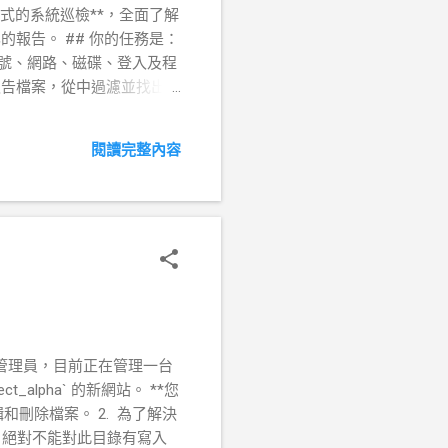
式的系統巡檢**，全面了解
報告。 ## 你的任務是：
帳號、網路、磁碟、登入及程
份報告檔案，從中過濾並找出關
 **問題：** 在開始收集資
位置 pwd # 建立名為
閱讀完整內容
立一個名為 report.txt 的空
您已成功建立
態輸出到報告中 * **問題：**
：** 我們將使用 `>` (覆
司的系統管理員，目前正在管理一台
t_alpha` 的新網站。 **您
新增、編輯和刪除檔案。 2. 為了解決
用者，絕對不能對此目錄有寫入