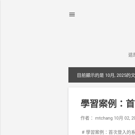
這
目前顯示的是 10月, 2025的
發
表
文
學習案例：首次
章
作者：
mtchang
10月 02, 2
# 學習案例：首次登入的系統巡檢