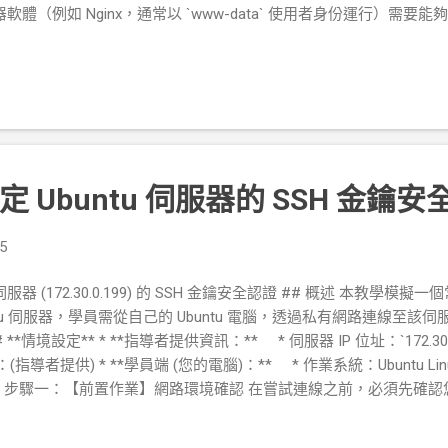
器軟體（例如 Nginx，通常以 `www-data` 使用者身份運行）需
一：【建立協作團隊與成員】 * **問題：** 「首先，我需要為開發者 `alic
bdevs` 的共同開發群組中。」 * **操作與解說 (以 `root` 或具備
evs` 群組：** ```bash sudo groupadd webdevs ``` * *
建立使用者 `alice`，並將其主要群組設為 `webdevs`：** ```ba
vs alice ``` * **`us...
 Ubuntu 伺服器的 SSH 金鑰安
5
 伺服器 (172.30.0.199) 的 SSH 金鑰安全認證 ## 概述 本教
tu 伺服器，學員需從自己的 Ubuntu 電腦，透過私有網路連線至
*情境設定** * **指導者提供資訊：** * 伺服器 IP 位址：`172.30
碼：(指導者提供) * **學員端 (您的電腦)：** * 作業系統：Ubuntu 
 ## 步驟一：【前置作業】網路環境確認 在嘗試連線之前，必須先確
# **1.1 檢查自身網路座標** * **問題：** 「在連線到別台電
為何？」 * **操作 (在您的 Ubuntu 電腦上執行)：** ```bash