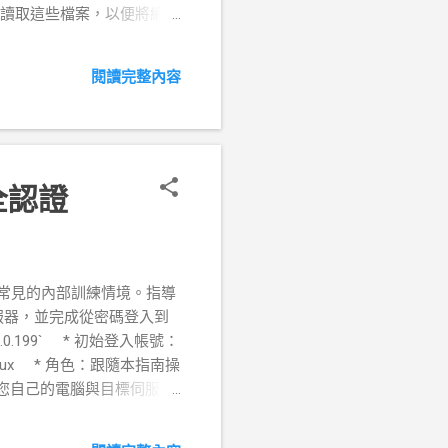
要能夠讀取這些檔案，以便將網頁
e` 和 `bob` 建立系統帳
 `sudo` 權限的使用者執
閱讀完整內容
*`groupadd`**: 用於建
sh sudo useradd -
全認證
學模擬一個常見的內部訓練情境。指導
該伺服器，並完成從密碼登入到
.0.199` * 初始登入帳號：
Linux * 角色：跟隨本指南操
認您自己的電腦與目標伺服器
腦前，我得先知道我自己的 IP
 ip a ``` * **解