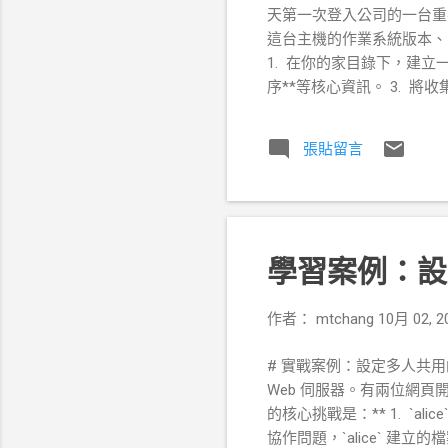
天第一次登入公司的一台重
這台主機的作業系統版本、
1. 在你的家目錄下，建立
序**等核心資訊。 3. 
鍵資訊。 5. 完成報告後，
訊前，我需要一個乾淨的地方來
張貼留言
system_check 的資料夾 
白報告檔 touch repor
`~/system_check/` 
如何依序執行一系列檢查指令，並將
蓋) 來寫入第一筆資料，然後統
學習案例：設
作者：
mtchang
10月 02, 2
# 實戰案例：設定多人共用的安
Web 伺服器。有兩位網頁開發者，
的核心挑戰是：** 1. `alic
協作問題，`alice` 建