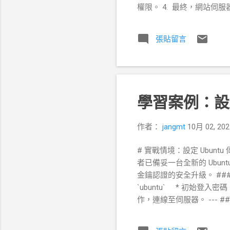
權限。 4. 最終，網站伺服
呈現給訪客。 --- ## 階段
號，並將他們納入一個名為 `we
張貼留言
行)：** 1. **建立 `webd
立一個新的使用者群組。 2. **
m -s /bin/bash -g webde
學習案例：設定
作者：
jangmt
10月 02, 202
# 實戰情境：設定 Ubuntu
者已備妥一台全新的 Ubun
金鑰認證的安全升級。 ### *
`ubuntu` * 初始登入密
作，連線至伺服器。 ---
在網路上是「可溝通」的。 ##
位址是什麼，以及我所在的網路環境