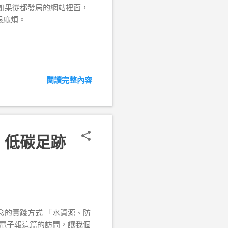
3=A01 但是如果從都發局的網站裡面，
很麻煩。
閱讀完整內容
、低碳足跡
念的實踐方式 「水資源、防
程電子報這篇的訪問，讓我個