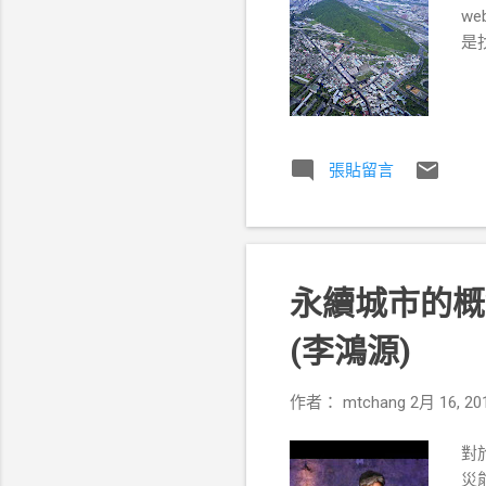
we
是
張貼留言
永續城市的概
(李鴻源)
作者：
mtchang
2月 16, 20
對
災