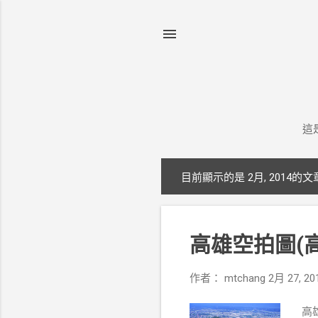
這
目前顯示的是 2月, 2014的文
發
表
文
高雄空拍圖(
章
作者：
mtchang
2月 27, 20
高雄