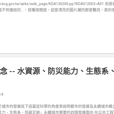
b.kcg.gov.tw/airks/web_page/KDA130200.jsp?KDA01200
找不到連結的....，授權很開放，這麼漂亮的圖片藏的那麼難找，真的
念 -- 水資源、防災能力、生態系
14
於城市的發展底下這篇從科學的角度來說明都市的發展及永續城市概
能力、生態系、低碳足跡」永續城市需要的四個發展面向 在公共工