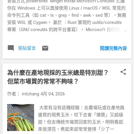
安裝方式 powershell winget install Microsoft.Coreutils 它讓
你在 Windows 上可以直接使用 Linux / macOS / WSL 常見的
命令列工具（如 cat、ls、grep、find、awk、sed 等），無需
安裝 WSL 或 Cygwin。 基於 ：Rust 實現的 uutils/coreutils
專案（GNU coreutils 的跨平台重寫）。 Microsoft 自行維護
Windows 優化版本，並打包成單一多功能執行檔（multi-call
binary），每個工具都有對應的 .exe（例如 cat.exe、
張貼留言
閱讀完整內容
grep.exe）。 同時包含 findutils（find、xargs）和 GNU 相容
的 grep。
為什麼在產地現採的玉米總是特別甜？
但菜市場買的常常不夠味？
作者：
mtchang
4月 04, 2026
大家有沒有這種經驗：去農場玩或在產地路
邊買的現煮玉米，咬下去會「爆漿」又超級
甜！但去傳統市場買回家的玉米，明明看起
來很漂亮，煮起來卻常常覺得「少了一