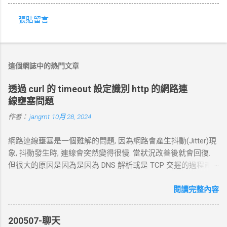
張貼留言
留
言
這個網誌中的熱門文章
透過 curl 的 timeout 設定識別 http 的網路連
線壅塞問題
作者：
jangmt
10月 28, 2024
網路連線壅塞是一個難解的問題, 因為網路會產生抖動(Jitter)現
象, 抖動發生時, 連線會突然變得很慢. 當狀況改善後就會回復.
但很大的原因是因為是因為 DNS 解析或是 TCP 交握的過程產
生的問題. 當 curl 連線到一個 HTTP 網址時，其工作流程包括
以下幾個主要步驟： 1. DNS 查詢 目標 ：解析主機名 (如
閱讀完整內容
example.com ) 對應的 IP 位址。 過程 ： curl 通過 DNS 伺服器
進行查詢，獲取目標伺服器的 IP 地址。 結果 ：若查詢成功，
200507-聊天
返回 IP 地址， curl 將繼續下一步。若查詢失敗， curl 則返回