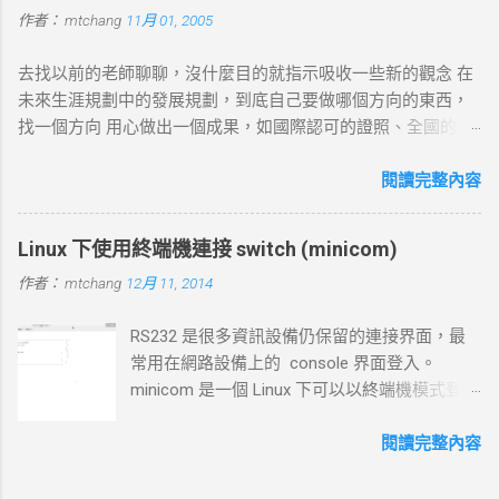
作者：
mtchang
11月 01, 2005
DNS 錯誤並中止。 2. TCP 三向交握 (Three-Way Handshake) 目
標 ：建立與目標伺服器的 TCP 連線。 過程 ： curl 通過系統內
去找以前的老師聊聊，沒什麼目的就指示吸收一些新的觀念 在
核發送一個 SYN 封包，目標伺服器回應 SYN-ACK ，然後 curl
未來生涯規劃中的發展規劃，到底自己要做哪個方向的東西，
返回 ACK 完成三向交握，建立起 TCP 連線。 結果 ：若在 --
找一個方向 用心做出一個成果，如國際認可的證照、全國的比
connect-timeout 設定時間內未完成三向交握，則連線失敗並返
賽名次都可以讓自己突破 目前的限制，找出一條屬於自己的
回超時錯誤。 3. 發送 HTTP 請求 目標 ：向伺服器發送具體的
路。以目前技術而言要就做最大最廣，否則 就做最小最少，避
閱讀完整內容
HTTP 請求，根據 URL 設定不同的請求方法（如 GET 、 POST
開競爭者，找出沒有人走的路。講的好像很簡單...^_^!! 方向： *
）。 過程 ： curl 構建 HTTP 請求標頭並附加任何所需的數據
X-windows上程式的開發： http://www.wxwidgets.org/
（如表單數據），然後通過已建立的 TCP 連線將請求發送到伺
Linux 下使用終端機連接 switch (minicom)
http://tavi.debian.org.tw/index.php?page=wxWindows * 使用
服器。 結果 ：伺服器接收請求並準備回應，若過程中出現網路
作者：
mtchang
12月 11, 2014
Java在嵌入式系統上的開發 當然如果在學習過程中，有好的工
問題，則請求可能中止或失敗。 4. 伺服器處理請求並返回回應
作一定要爭取，要藉由好的工作來跳到更好的工作 研究所隨時
目標 ：伺服器根據請求的 URL 路徑處理並生成對應的回應內
RS232 是很多資訊設備仍保留的連接界面，最
等著我去讀，但好的工作不是常常有的，一定要把握住好的機
容。 過程 ：伺服器確認請求內容後，由 HTTP 伺服器（如
常用在網路設備上的 console 界面登入。
會。
httpd ）根據需求（例如讀取靜態文件或調用後端服務）生成回
minicom 是一個 Linux 下可以以終端機模式登入
應，並加上適當的 HTTP 狀態碼和標頭。 結果 ：伺服器將回應
的程式，和以前 dos 時代的鐵力士很相 似 # 安
內容傳回給 curl 客戶端。 5. 接收 HTTP 回應 目標 ： curl 從伺
裝 minicom mtchang@debian:~$ sudo apt-get
閱讀完整內容
服器接收回應數據，並在終端或指定的輸出目標中顯示。 過程
install minicom # 我用的是 usb to rsr232 界面
： curl 讀取 HTTP 回應標頭（包括狀態碼，如 200 OK 、 404
(現在 rs232 port 越來越少見了)，藉由