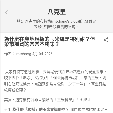
八克里
這是巴克里的布拉格(mtchang's blog)!!記錄雖是
零散但卻是最真實的呈現。
為什麼在產地現採的玉米總是特別甜？但
菜市場買的常常不夠味？
作者：
mtchang
4月 04, 2026
大家有沒有這種經驗：去農場玩或在產地路邊買的現煮玉米，
咬下去會「爆漿」又超級甜！但去傳統市場買回家的玉米，明
明看起來很漂亮，煮起來卻常常覺得「少了一味」，甚至有點
乾癟或變硬？
其實，這背後有著非常殘酷的「玉米科學」！👨‍🌾🔬
✨
1. 為什麼「現採」的玉米會這麼甜？
我們現在常吃的水果玉