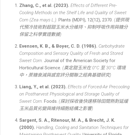
Zhang, C., et al. (2023).
Effects of Different Pre-
Cooling Methods on the Shelf Life and Quality of Sweet
Corn (Zea mays L.).
Plants (MDPI), 12(12), 2370.
(提供現
代預冷技術對超甜玉米水分維持、抑制呼吸作用與糖分
保留之科學實證數據)
Evensen, K. B., & Boyer, C. D. (1986).
Carbohydrate
Composition and Sensory Quality of Fresh and Stored
Sweet Corn.
Journal of the American Society for
Horticultural Science.
(奠定甜玉米在 0°C 至 30°C 環境
中，蔗糖衰減與感官評分關聯之經典基礎研究)
Liang, Y., et al. (2023).
Effects of Forced-Air Precooling
on Postharvest Physiological and Storage Quality of
Sweet Corn.
Foods.
(探討採收後快速移除田間熱對延緩
玉米品質劣變與維持細胞結構之影響)
Sargent, S. A., Ritenour, M. A., & Brecht, J. K.
(2000).
Handling, Cooling and Sanitation Techniques for
Maintaining Postharvest Quality.
University of Florida,