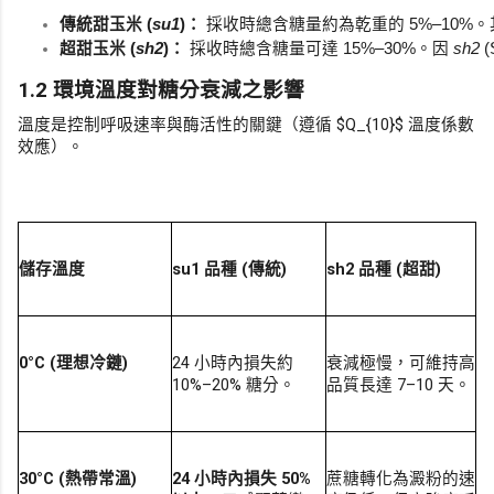
傳統甜玉米 (
su1
)：
 採收時總含糖量約為乾重的 5%–1
超甜玉米 (
sh2
)：
 採收時總含糖量可達 15%–30%。因 
sh2
1.2 環境溫度對糖分衰減之影響
溫度是控制呼吸速率與酶活性的關鍵（遵循 $Q_{10}$ 溫度係數
效應）。
儲存溫度
su1 品種 (傳統)
sh2 品種 (超甜)
0°C (理想冷鏈)
24 小時內損失約
衰減極慢，可維持高
10%–20% 糖分。
品質長達 7–10 天。
30°C (熱帶常溫)
24 小時內損失 50%
蔗糖轉化為澱粉的速