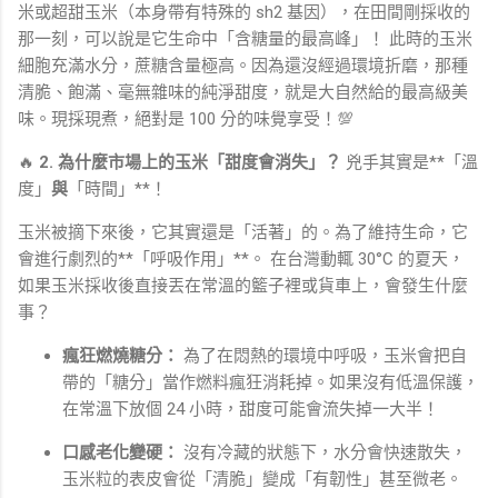
米或超甜玉米（本身帶有特殊的 sh2 基因），在田間剛採收的
那一刻，可以說是它生命中「含糖量的最高峰」！ 此時的玉米
細胞充滿水分，蔗糖含量極高。因為還沒經過環境折磨，那種
清脆、飽滿、毫無雜味的純淨甜度，就是大自然給的最高級美
味。現採現煮，絕對是 100 分的味覺享受！💯
🔥
2. 為什麼市場上的玉米「甜度會消失」？
兇手其實是**「溫
度」
與
「時間」**！
玉米被摘下來後，它其實還是「活著」的。為了維持生命，它
會進行劇烈的**「呼吸作用」**。 在台灣動輒 30°C 的夏天，
如果玉米採收後直接丟在常溫的籃子裡或貨車上，會發生什麼
事？
瘋狂燃燒糖分：
為了在悶熱的環境中呼吸，玉米會把自
帶的「糖分」當作燃料瘋狂消耗掉。如果沒有低溫保護，
在常溫下放個 24 小時，甜度可能會流失掉一大半！
口感老化變硬：
沒有冷藏的狀態下，水分會快速散失，
玉米粒的表皮會從「清脆」變成「有韌性」甚至微老。