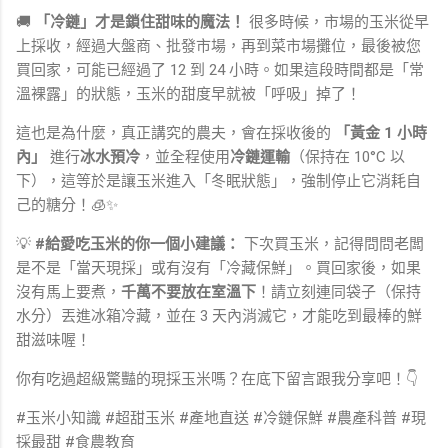
🚚
「冷鏈」才是鎖住甜味的魔法！
很多時候，市場的玉米從早
上採收，經過大盤商、批發市場，再到菜市場攤位，最後被您
買回家，可能已經過了 12 到 24 小時。如果這段時間都是「常
溫裸露」的狀態，玉米的甜度早就被「呼吸」掉了！
這也是為什麼，真正講究的農夫，會在採收後的
「黃金 1 小時
內」
進行
冰水預冷
，並全程使用
冷鏈運輸
（保持在 10°C 以
下），這等於是讓玉米進入「冬眠狀態」，強制停止它消耗自
己的糖分！🧊✨
💡
#給愛吃玉米的你一個小建議：
下次買玉米，記得問問老闆
是不是「當天現採」或有沒有「冷藏保鮮」。買回家後，如果
沒有馬上要煮，
千萬不要放在室溫下
！請立刻連同袋子（保持
水分）丟進冰箱冷藏，並在 3 天內消滅它，才能吃到最棒的鮮
甜滋味喔！
你有吃過超級驚豔的現採玉米嗎？在底下留言跟我分享吧！👇
#玉米小知識 #超甜玉米 #產地直送 #冷鏈保鮮 #農產科普 #現
採最甜 #食農教育