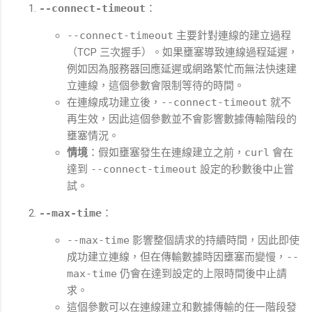
--connect-timeout
：
--connect-timeout
主要針對連線的建立過程
（TCP 三次握手）。如果壅塞導致連線過程延遲，
例如因為服務器回應延遲或網路繁忙而無法快速建
立連線，這個參數會限制等待的時間。
在連線成功建立後，
--connect-timeout
就不
再生效，因此這個參數並不會影響數據傳輸階段的
壅塞情況。
情境
：假如壅塞發生在連線建立之前，
curl
會在
達到
--connect-timeout
設定的秒數後中止嘗
試。
--max-time
：
--max-time
影響整個請求的持續時間，因此即使
成功建立連線，但在傳輸數據時因壅塞而變慢，
--
max-time
仍會在達到設定的上限時間後中止請
求。
這個參數可以在連線建立和數據傳輸的任一階段發