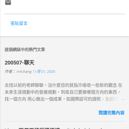
張貼留言
留
言
這個網誌中的熱門文章
200507-聊天
作者：
mtchang
11月 01, 2005
去找以前的老師聊聊，沒什麼目的就指示吸收一些新的觀念 在
未來生涯規劃中的發展規劃，到底自己要做哪個方向的東西，
找一個方向 用心做出一個成果，如國際認可的證照、全國的比
賽名次都可以讓自己突破 目前的限制，找出一條屬於自己的
路。以目前技術而言要就做最大最廣，否則 就做最小最少，避
閱讀完整內容
開競爭者，找出沒有人走的路。講的好像很簡單...^_^!! 方向： *
X-windows上程式的開發： http://www.wxwidgets.org/