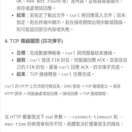
OK
、
404 Not Found
等）及內容，並根據需要顯示、
保存或處理該回應。
結果
：若指定了輸出文件，
curl
將回應寫入文件；若未
指定，則在終端中顯示。若在接收期間出現中斷或錯誤，
則可能返回部分內容或失敗。
6.
TCP 連線關閉 (四次揮手)
目標
：完成數據傳輸後，
curl
與伺服器結束連線。
過程
：
curl
發送
FIN
封包，伺服器回應
ACK
，並發送自
己的
FIN
封包，最後
curl
回應
ACK
，四次揮手完成。
結果
：TCP 連線釋放，
curl
任務完成。
curl
的 HTTP 工作流程可概括為：DNS 查詢 -> TCP 連線建立 -> 發送
HTTP 請求 -> 伺服器處理並回應 -> 接收回應 -> TCP 連線關閉。
在 HTTP 壅塞情況下 curl 參數，
--connect-timeout
和
--
max-time
的表現會有所不同，具體取決於壅塞發生的階段：