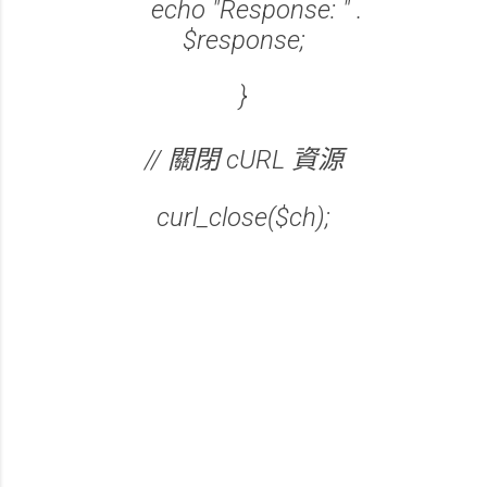
echo "Response: " .
$response;
}
// 關閉 cURL 資源
curl_close($ch);