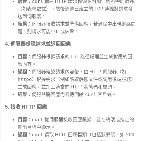
過程
：
curl
構建 HTTP 請求標頭並附加任何所需的數據
（如表單數據），然後通過已建立的 TCP 連線將請求發
送到伺服器。
結果
：伺服器接收請求並準備回應，若過程中出現網路問
題，則請求可能中止或失敗。
4.
伺服器處理請求並返回回應
目標
：伺服器根據請求的 URL 路徑處理並生成對應的回
應內容。
過程
：伺服器確認請求內容後，由 HTTP 伺服器（如
httpd
）根據需求（例如讀取靜態文件或調用後端服務）
生成回應，並加上適當的 HTTP 狀態碼和標頭。
結果
：伺服器將回應內容傳回給
curl
客戶端。
5.
接收 HTTP 回應
目標
：
curl
從伺服器接收回應數據，並在終端或指定的
輸出目標中顯示。
過程
：
curl
讀取 HTTP 回應標頭（包括狀態碼，如
200