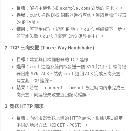
目標
：解析主機名 (如
example.com
) 對應的 IP 位址。
過程
：
curl
通過 DNS 伺服器進行查詢，獲取目標伺服器
的 IP 地址。
結果
：若查詢成功，返回 IP 地址，
curl
將繼續下一步。
若查詢失敗，
curl
則返回 DNS 錯誤並中止。
2.
TCP 三向交握 (Three-Way Handshake)
目標
：建立與目標伺服器的 TCP 連線。
過程
：
curl
通過系統內核發送一個
SYN
封包，目標伺服
器回應
SYN-ACK
，然後
curl
返回
ACK
完成三向交握，
建立起 TCP 連線。
結果
：若在
--connect-timeout
設定時間內未完成三
向交握，則連線失敗並返回超時錯誤。
3.
發送 HTTP 請求
目標
：向伺服器發送具體的 HTTP 請求，根據 URL 設定
不同的請求方法（如
GET
、
POST
）。