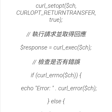
curl_setopt($ch,
CURLOPT_RETURNTRANSFER,
true);
// 執行請求並取得回應
$response = curl_exec($ch);
// 檢查是否有錯誤
if (curl_errno($ch)) {
echo "Error: " . curl_error($ch);
} else {