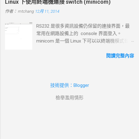
Linux 下使用終端機連接 switch (minicom)
http://tavi.debian.org.tw/index.php?page=wxWindows * 使用
作者：
mtchang
12月 11, 2014
Java在嵌入式系統上的開發 當然如果在學習過程中，有好的工
作一定要爭取，要藉由好的工作來跳到更好的工作 研究所隨時
RS232 是很多資訊設備仍保留的連接界面，最
等著我去讀，但好的工作不是常常有的，一定要把握住好的機
常用在網路設備上的 console 界面登入。
會。
minicom 是一個 Linux 下可以以終端機模式登入
的程式，和以前 dos 時代的鐵力士很相 似 # 安
裝 minicom mtchang@debian:~$ sudo apt-get
閱讀完整內容
install minicom # 我用的是 usb to rsr232 界面
(現在 rs232 port 越來越少見了)，藉由
messages 檔案觀看他自動賦予那個 device 編
技術提供：Blogger
號。這裡抓到的是 ttyUSB0 --> /dev/ttyUSB0
mtchang@debian:~$ sudo tail
檢舉濫用情形
/var/log/messages -f Dec 11 09:54:34 debian
kernel: [ 3454.792199] usb 5-1: USB disconnect,
device number 2 Dec 11 10:32:35 debian kernel:
[ 5735.764149] usb 4-1: new full-speed USB
device number 4 using uhci_hcd Dec 11
10:32:35 debian kernel: [ 5735.980153] usb 4-1: