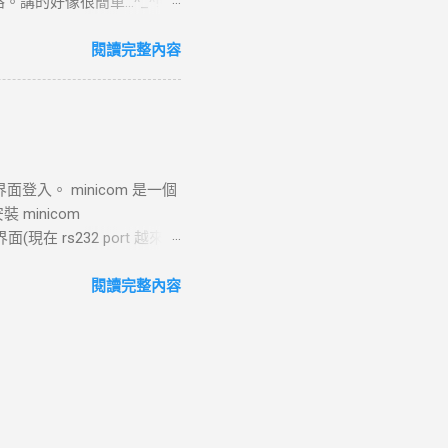
好像很簡單...^_^!!
TP 回應標頭（包括狀態碼，
.php?page=wxWindows * 使用
定了輸出文件， curl 將回應
來跳到更好的工作 研究所隨
閱讀完整內容
登入。 minicom 是一個
 minicom
32 界面(現在 rs232 port 越來越
yUSB0 -->
:34 debian kernel: [
閱讀完整內容
n kernel: [ 5735.764149]
ebian kernel: [
 Dec 11 10:32:35 debian
erialNumber=0 Dec 11
 Dec 11 10:32:35 debian
0:32:35 debian kernel: [