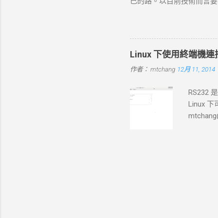
己的路。以目前技術而言要就
標 ： curl 從伺服器接收
方向： * X-windows上程式的開發： 
如 200 OK 、 404 N
Java在嵌入式系統上的
寫入文件；若未指定，則在終
時等著我去讀，但好的工作
Linux 下使用終端機連接 s
作者：
mtchang
12月 11, 2014
RS232
Linux
mtchang
少見了)，
/dev/tty
3454.7921
usb 4-1: 
5735.980
kernel: [
10:32:35 
kernel: [