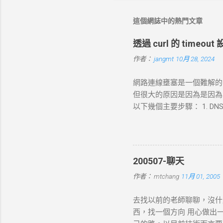
這個網誌中的熱門文章
透過 curl 的 timeo
作者：
jangmt
10月 28, 2024
網路連線壅塞是一個難解的問題
但很大的原因是因為是因為 DN
以下幾個主要步驟： 1. DNS 
查詢，獲取目標伺服器的 IP 
錯誤並中止。 2. TCP 三向交
發送一個 SYN 封包，目標伺服
connect-timeout
200507-聊天
的 HTTP 請求，根據 URL
作者：
mtchang
11月 01, 2005
數據（如表單數據），然後
現網路問題，則請求可能中止
去找以前的老師聊聊，沒什
的回應內容。 過程 ：伺服器
西，找一個方向 用心做出
務）生成回應，並加上適當的 H