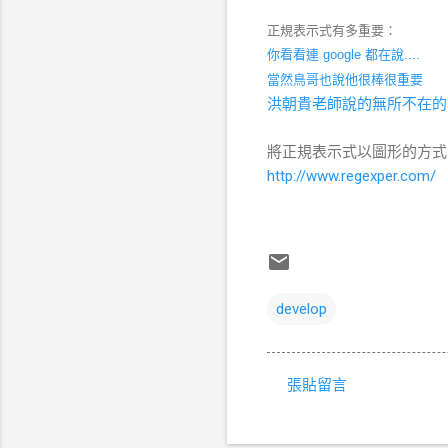
正規表示式有多重要：
你看看連 google 都在說....
當然鳥哥也說他很棒很重要
洪朝貴老師說的無所不在的 
將正規表示式以圖形的方式
http://www.regexper.com/
develop
張貼留言
留
言