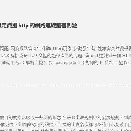
ut 設定識別 http 的網路連線壅塞問題
, 因為網路會產生抖動(Jitter)現象, 抖動發生時, 連線會突然變得
S 解析或是 TCP 交握的過程產生的問題. 當 curl 連線到一個 H
查詢 目標 ：解析主機名 (如 example.com ) 對應的 IP 位址。 過程 ：
地址。 結果 ：若查詢成功，返回 IP 地址， curl 將繼續下一步。若查詢
握 (Three-Way Handshake) 目標 ：建立與目標伺服器的 TCP 連線
器回應 SYN-ACK ，然後 curl 返回 ACK 完成三向交握，建立起 TC
 設定時間內未完成三向交握，則連線失敗並返回超時錯誤。 3. 發送 HTTP 
 設定不同的請求方法（如 GET 、 POST ）。 過程 ： curl 構建 H
通過已建立的 TCP 連線將請求發送到伺服器。 結果 ：伺服器接收
或失敗。 4. 伺服器處理請求並返回回應 目標 ：伺服器根據請求的 
麼目的就指示吸收一些新的觀念 在未來生涯規劃中的發展規劃，到
確認請求內容後，由 HTTP 伺服器（如 httpd ）根據需求（例
一個成果，如國際認可的證照、全國的比賽名次都可以讓自己突破 目
TTP 狀態碼和標頭。 結果 ：伺服器將回應內容傳回給 curl 客戶端。 