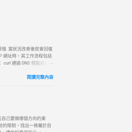
很慢. 當狀況改善後就會回復.
TTP 網址時，其工作流程包括
 curl 通過 DNS 伺服器進行
失敗， curl 則返回 DNS
。 過程 ： curl 通過系統內核
閱讀完整內容
P 連線。 結果 ：若在 --
請求 目標 ：向伺服器發送具體
TTP 請求標頭並附加任何所需的
請求並準備回應，若過程中出
URL 路徑處理並生成對應
底自己要做哪個方向的東
如讀取靜態文件或調用後端服
前的限制，找出一條屬於自
5. 接收 HTTP 回應 目