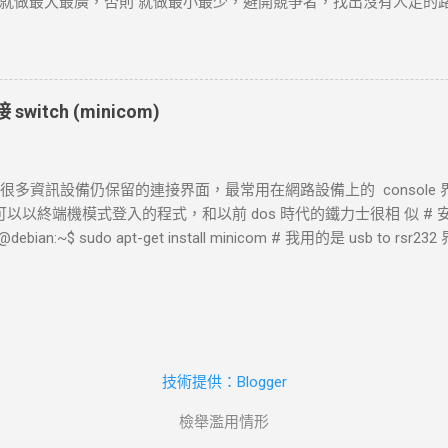
做最大最廣，否則 就做最小最少，避開競爭者，找出沒有人走的路。講的
回應數據，並在終端或指定的輸出目標中顯示。 過程 ： curl 讀取 HT
http://www.wxwidgets.org/ http://tavi.debian.org.tw/index
ot Found 等）及內容，並根據需要顯示、保存或處理該回應。 結果 ：若指
開發 當然如果在學習過程中，有好的工作一定要爭取，要藉由好的工作
端中顯示。...
不是常常有的，一定要把握住好的機會。
witch (minicom)
 是很多資訊設備仍保留的連接界面，最常用在網路設備上的 console 界面
 下可以以終端機模式登入的程式，和以前 dos 時代的鐵力士很相 似 # 安裝
@debian:~$ sudo apt-get install minicom # 我用的是 usb to rsr2
藉由 messages 檔案觀看他自動賦予那個 device 編號。這裡抓到的是 tt
USB0 mtchang@debian:~$ sudo tail /var/log/messages -f Dec 11 09:54
99] usb 5-1: USB disconnect, device number 2 Dec 11 10:32:35 debia
new full-speed USB device number 4 using uhci_hcd Dec 11 10:32:35 d
153] usb 4-1: New USB device found, idVendor=5372, idProduct=2303
技術提供：Blogger
 5735.980162] usb 4-1: New USB device strings: Mfr=1, Product=2, S
debian kernel: [ 5735.980170] usb 4-1: Product: USB-Serial Controller
檢舉濫用情形
 5735.980175] usb 4-1: Manufacturer: Prolific Technology Inc. Dec 11 1