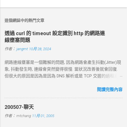
言
這個網誌中的熱門文章
透過 curl 的 timeout 設定識別 http 的網路連
線壅塞問題
作者：
jangmt
10月 28, 2024
網路連線壅塞是一個難解的問題, 因為網路會產生抖動(Jitter)現
象, 抖動發生時, 連線會突然變得很慢. 當狀況改善後就會回復.
但很大的原因是因為是因為 DNS 解析或是 TCP 交握的過程產
生的問題. 當 curl 連線到一個 HTTP 網址時，其工作流程包括
以下幾個主要步驟： 1. DNS 查詢 目標 ：解析主機名 (如
閱讀完整內容
example.com ) 對應的 IP 位址。 過程 ： curl 通過 DNS 伺服器
進行查詢，獲取目標伺服器的 IP 地址。 結果 ：若查詢成功，
200507-聊天
返回 IP 地址， curl 將繼續下一步。若查詢失敗， curl 則返回
作者：
mtchang
11月 01, 2005
DNS 錯誤並中止。 2. TCP 三向交握 (Three-Way Handshake) 目
標 ：建立與目標伺服器的 TCP 連線。 過程 ： curl 通過系統內