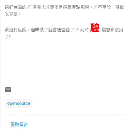
還好台灣的 IT 產業人才算多且還算有點規模，才不至於一直被
吃豆腐，
騜
還沒有反應。但吃就了就會被強姦了!!! 到時
震怒也沒用
了!!
opensource
張貼留言
留