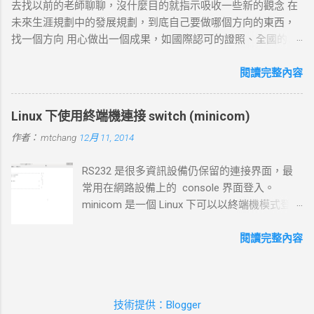
去找以前的老師聊聊，沒什麼目的就指示吸收一些新的觀念 在
核發送一個 SYN 封包，目標伺服器回應 SYN-ACK ，然後 curl
未來生涯規劃中的發展規劃，到底自己要做哪個方向的東西，
返回 ACK 完成三向交握，建立起 TCP 連線。 結果 ：若在 --
找一個方向 用心做出一個成果，如國際認可的證照、全國的比
connect-timeout 設定時間內未完成三向交握，則連線失敗並返
賽名次都可以讓自己突破 目前的限制，找出一條屬於自己的
回超時錯誤。 3. 發送 HTTP 請求 目標 ：向伺服器發送具體的
路。以目前技術而言要就做最大最廣，否則 就做最小最少，避
閱讀完整內容
HTTP 請求，根據 URL 設定不同的請求方法（如 GET 、 POST
開競爭者，找出沒有人走的路。講的好像很簡單...^_^!! 方向： *
）。 過程 ： curl 構建 HTTP 請求標頭並附加任何所需的數據
X-windows上程式的開發： http://www.wxwidgets.org/
（如表單數據），然後通過已建立的 TCP 連線將請求發送到伺
Linux 下使用終端機連接 switch (minicom)
http://tavi.debian.org.tw/index.php?page=wxWindows * 使用
服器。 結果 ：伺服器接收請求並準備回應，若過程中出現網路
作者：
mtchang
12月 11, 2014
Java在嵌入式系統上的開發 當然如果在學習過程中，有好的工
問題，則請求可能中止或失敗。 4. 伺服器處理請求並返回回應
作一定要爭取，要藉由好的工作來跳到更好的工作 研究所隨時
目標 ：伺服器根據請求的 URL 路徑處理並生成對應的回應內
RS232 是很多資訊設備仍保留的連接界面，最
等著我去讀，但好的工作不是常常有的，一定要把握住好的機
容。 過程 ：伺服器確認請求內容後，由 HTTP 伺服器（如
常用在網路設備上的 console 界面登入。
會。
httpd ）根據需求（例如讀取靜態文件或調用後端服務）生成回
minicom 是一個 Linux 下可以以終端機模式登入
應，並加上適當的 HTTP 狀態碼和標頭。 結果 ：伺服器將回應
的程式，和以前 dos 時代的鐵力士很相 似 # 安
內容傳回給 curl 客戶端。 5. 接收 HTTP 回應 目標 ： curl 從伺
裝 minicom mtchang@debian:~$ sudo apt-get
閱讀完整內容
服器接收回應數據，並在終端或指定的輸出目標中顯示。 過程
install minicom # 我用的是 usb to rsr232 界面
： curl 讀取 HTTP 回應標頭（包括狀態碼，如 200 OK 、 404
(現在 rs232 port 越來越少見了)，藉由
Not Found 等）及內容，並根據需要顯示、保存或處理該回
messages 檔案觀看他自動賦予那個 device 編
應。 結果 ：若指定了輸出文件， curl 將回應寫入文件；若未指
技術提供：Blogger
號。這裡抓到的是 ttyUSB0 --> /dev/ttyUSB0
定，則在終端中顯示。...