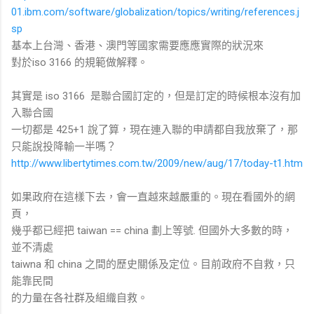
01.ibm.com/software/globalization/topics/writing/references.j
sp
基本上台灣、香港、澳門等國家需要應應實際的狀況來
對於iso 3166 的規範做解釋。
其實是 iso 3166 是聯合國訂定的，但是訂定的時候根本沒有加
入聯合國
一切都是 425+1 說了算，現在連入聯的申請都自我放棄了，那
只能說投降輸一半嗎？
http://www.libertytimes.com.tw/2009/new/aug/17/today-t1.htm
如果政府在這樣下去，會一直越來越嚴重的。現在看國外的網
頁，
幾乎都已經把 taiwan == china 劃上等號. 但國外大多數的時，
並不清處
taiwna 和 china 之間的歷史關係及定位。目前政府不自救，只
能靠民間
的力量在各社群及組織自救。