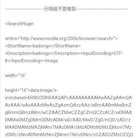
---------------------分隔線不要複製----------------------------
<SearchPlugin
xmlns="http://www.mozilla.org/2006/browser/search/">
<ShortName>badongo</ShortName>
<Description>badongo</Description><InputEncoding>UTF-
8</InputEncoding><Image
width="16"
height="16">data:image/x-
icon;base64,R0lGODlhDAAQAPcAAAAAAAAAMwAAZgAAmQA
AzAAA/wAzAAAzMwAzZgAzmQAzzAAz/wBmAABmMwBmZ
gBmmQBmzABm/wCZAACZMwCZZgCZmQCZzACZ/wDMAA
DMMwDMZgDMmQDMzADM/wD/AAD/MwD/ZgD/mQD/zAD//z
MAADMAMzMAZjMAmTMAzDMA/zMzADMzMzMzZjMzmTMz
zDMz/zNmADNmMzNmZjNmmTNmzDNm/zOZADOZMzOZZjO