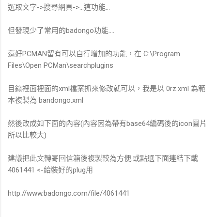
選取文字->搜尋網頁->...這功能...
但發現少了常用的badongo功能....
還好PCMAN留有可以自行增加的功能，在 C:\Program
Files\Open PCMan\searchplugins
目錄裡面裡面的xml檔案抓來修改就可以，我是以 0rz.xml 為範
本複製為 bandongo.xml
然後改成如下面的內容(內容因為帶有base64編碼後的icon圖片
所以比較大)
建議把此文轉寄回信箱後複製較為方便.或點選下面連結下載
4061441 <-給裝好的plug用
http://www.badongo.com/file/4061441