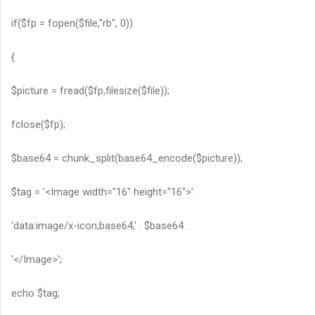
if($fp = fopen($file,"rb", 0))
{
$picture = fread($fp,filesize($file));
fclose($fp);
$base64 = chunk_split(base64_encode($picture));
$tag = '<Image width="16" height="16">'.
'data:image/x-icon;base64,' . $base64 .
'</Image>';
echo $tag;