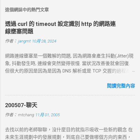
這個網誌中的熱門文章
透過 curl 的 timeout 設定識別 http 的網路連
線壅塞問題
作者：
jangmt
10月 28, 2024
網路連線壅塞是一個難解的問題, 因為網路會產生抖動(Jitter)現
象, 抖動發生時, 連線會突然變得很慢. 當狀況改善後就會回復.
但很大的原因是因為是因為 DNS 解析或是 TCP 交握的過程產
生的問題. 當 curl 連線到一個 HTTP 網址時，其工作流程包括
以下幾個主要步驟： 1. DNS 查詢 目標 ：解析主機名 (如
閱讀完整內容
example.com ) 對應的 IP 位址。 過程 ： curl 通過 DNS 伺服器
進行查詢，獲取目標伺服器的 IP 地址。 結果 ：若查詢成功，
200507-聊天
返回 IP 地址， curl 將繼續下一步。若查詢失敗， curl 則返回
作者：
mtchang
11月 01, 2005
DNS 錯誤並中止。 2. TCP 三向交握 (Three-Way Handshake) 目
標 ：建立與目標伺服器的 TCP 連線。 過程 ： curl 通過系統內
去找以前的老師聊聊，沒什麼目的就指示吸收一些新的觀念 在
核發送一個 SYN 封包，目標伺服器回應 SYN-ACK ，然後 curl
未來生涯規劃中的發展規劃，到底自己要做哪個方向的東西，
返回 ACK 完成三向交握，建立起 TCP 連線。 結果 ：若在 --