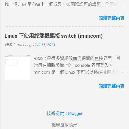
找一個方向 用心做出一個成果，如國際認可的證照、全國的比
connect-timeout 設定時間內未完成三向交握，則連線失敗並返
賽名次都可以讓自己突破 目前的限制，找出一條屬於自己的
回超時錯誤。 3. 發送 HTTP 請求 目標 ：向伺服器發送具體的
路。以目前技術而言要就做最大最廣，否則 就做最小最少，避
閱讀完整內容
HTTP 請求，根據 URL 設定不同的請求方法（如 GET 、 POST
開競爭者，找出沒有人走的路。講的好像很簡單...^_^!! 方向： *
）。 過程 ： curl 構建 HTTP 請求標頭並附加任何所需的數據
X-windows上程式的開發： http://www.wxwidgets.org/
（如表單數據），然後通過已建立的 TCP 連線將請求發送到伺
Linux 下使用終端機連接 switch (minicom)
http://tavi.debian.org.tw/index.php?page=wxWindows * 使用
服器。 結果 ：伺服器接收請求並準備回應，若過程中出現網路
作者：
mtchang
12月 11, 2014
Java在嵌入式系統上的開發 當然如果在學習過程中，有好的工
問題，則請求可能中止或失敗。 4. 伺服器處理請求並返回回應
作一定要爭取，要藉由好的工作來跳到更好的工作 研究所隨時
目標 ：伺服器根據請求的 URL 路徑處理並生成對應的回應內
RS232 是很多資訊設備仍保留的連接界面，最
等著我去讀，但好的工作不是常常有的，一定要把握住好的機
容。 過程 ：伺服器確認請求內容後，由 HTTP 伺服器（如
常用在網路設備上的 console 界面登入。
會。
httpd ）根據需求（例如讀取靜態文件或調用後端服務）生成回
minicom 是一個 Linux 下可以以終端機模式登入
應，並加上適當的 HTTP 狀態碼和標頭。 結果 ：伺服器將回應
的程式，和以前 dos 時代的鐵力士很相 似 # 安
內容傳回給 curl 客戶端。 5. 接收 HTTP 回應 目標 ： curl 從伺
裝 minicom mtchang@debian:~$ sudo apt-get
閱讀完整內容
服器接收回應數據，並在終端或指定的輸出目標中顯示。 過程
install minicom # 我用的是 usb to rsr232 界面
： curl 讀取 HTTP 回應標頭（包括狀態碼，如 200 OK 、 404
(現在 rs232 port 越來越少見了)，藉由
Not Found 等）及內容，並根據需要顯示、保存或處理該回
messages 檔案觀看他自動賦予那個 device 編
應。 結果 ：若指定了輸出文件， curl 將回應寫入文件；若未指
技術提供：Blogger
號。這裡抓到的是 ttyUSB0 --> /dev/ttyUSB0
定，則在終端中顯示。...
mtchang@debian:~$ sudo tail
檢舉濫用情形
/var/log/messages -f Dec 11 09:54:34 debian