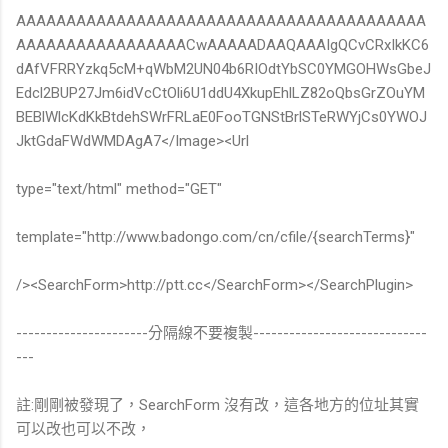
AAAAAAAAAAAAAAAAAAAAAAAAAAAAAAAAAAAAAAAAA
AAAAAAAAAAAAAAAAACwAAAAADAAQAAAIgQCvCRxIkKC6
dAfVFRRYzkq5cM+qWbM2UN04b6RIOdtYbSC0YMGOHWsGbeJ
Edcl2BUP27Jm6idVcCtOli6U1ddU4XkupEhlLZ82oQbsGrZOuYM
BEBlWlcKdKkBtdehSWrFRLaE0FooTGNStBrlSTeRWYjCs0YWOJ
JktGdaFWdWMDAgA7</Image><Url
type="text/html" method="GET"
template="http://www.badongo.com/cn/cfile/{searchTerms}"
/><SearchForm>http://ptt.cc</SearchForm></SearchPlugin>
----------------------分隔線不要複製-----------------------------
---
註:剛剛被發現了，SearchForm 沒有改，這各地方的位址其實
可以改也可以不改，