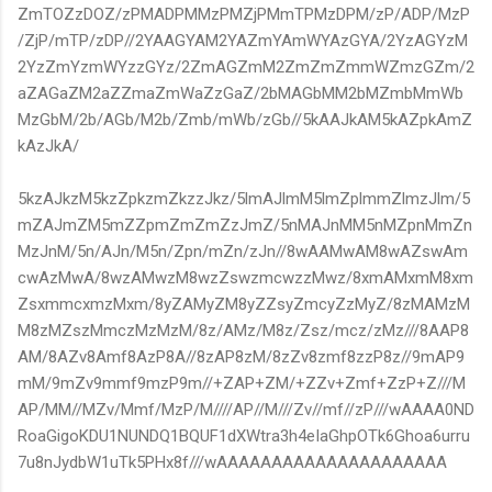
ZmTOZzDOZ/zPMADPMMzPMZjPMmTPMzDPM/zP/ADP/MzP
/ZjP/mTP/zDP//2YAAGYAM2YAZmYAmWYAzGYA/2YzAGYzM
2YzZmYzmWYzzGYz/2ZmAGZmM2ZmZmZmmWZmzGZm/2
aZAGaZM2aZZmaZmWaZzGaZ/2bMAGbMM2bMZmbMmWb
MzGbM/2b/AGb/M2b/Zmb/mWb/zGb//5kAAJkAM5kAZpkAmZ
kAzJkA/
5kzAJkzM5kzZpkzmZkzzJkz/5lmAJlmM5lmZplmmZlmzJlm/5
mZAJmZM5mZZpmZmZmZzJmZ/5nMAJnMM5nMZpnMmZn
MzJnM/5n/AJn/M5n/Zpn/mZn/zJn//8wAAMwAM8wAZswAm
cwAzMwA/8wzAMwzM8wzZswzmcwzzMwz/8xmAMxmM8xm
ZsxmmcxmzMxm/8yZAMyZM8yZZsyZmcyZzMyZ/8zMAMzM
M8zMZszMmczMzMzM/8z/AMz/M8z/Zsz/mcz/zMz///8AAP8
AM/8AZv8Amf8AzP8A//8zAP8zM/8zZv8zmf8zzP8z//9mAP9
mM/9mZv9mmf9mzP9m//+ZAP+ZM/+ZZv+Zmf+ZzP+Z///M
AP/MM//MZv/Mmf/MzP/M////AP//M///Zv//mf//zP///wAAAA0ND
RoaGigoKDU1NUNDQ1BQUF1dXWtra3h4eIaGhpOTk6Ghoa6urru
7u8nJydbW1uTk5PHx8f///wAAAAAAAAAAAAAAAAAAAAA