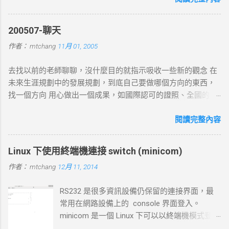
example.com ) 對應的 IP 位址。 過程 ： curl 通過 DNS 伺服器
進行查詢，獲取目標伺服器的 IP 地址。 結果 ：若查詢成功，
200507-聊天
返回 IP 地址， curl 將繼續下一步。若查詢失敗， curl 則返回
作者：
mtchang
11月 01, 2005
DNS 錯誤並中止。 2. TCP 三向交握 (Three-Way Handshake) 目
標 ：建立與目標伺服器的 TCP 連線。 過程 ： curl 通過系統內
去找以前的老師聊聊，沒什麼目的就指示吸收一些新的觀念 在
核發送一個 SYN 封包，目標伺服器回應 SYN-ACK ，然後 curl
未來生涯規劃中的發展規劃，到底自己要做哪個方向的東西，
返回 ACK 完成三向交握，建立起 TCP 連線。 結果 ：若在 --
找一個方向 用心做出一個成果，如國際認可的證照、全國的比
connect-timeout 設定時間內未完成三向交握，則連線失敗並返
賽名次都可以讓自己突破 目前的限制，找出一條屬於自己的
回超時錯誤。 3. 發送 HTTP 請求 目標 ：向伺服器發送具體的
路。以目前技術而言要就做最大最廣，否則 就做最小最少，避
閱讀完整內容
HTTP 請求，根據 URL 設定不同的請求方法（如 GET 、 POST
開競爭者，找出沒有人走的路。講的好像很簡單...^_^!! 方向： *
）。 過程 ： curl 構建 HTTP 請求標頭並附加任何所需的數據
X-windows上程式的開發： http://www.wxwidgets.org/
（如表單數據），然後通過已建立的 TCP 連線將請求發送到伺
Linux 下使用終端機連接 switch (minicom)
http://tavi.debian.org.tw/index.php?page=wxWindows * 使用
服器。 結果 ：伺服器接收請求並準備回應，若過程中出現網路
作者：
mtchang
12月 11, 2014
Java在嵌入式系統上的開發 當然如果在學習過程中，有好的工
問題，則請求可能中止或失敗。 4. 伺服器處理請求並返回回應
作一定要爭取，要藉由好的工作來跳到更好的工作 研究所隨時
目標 ：伺服器根據請求的 URL 路徑處理並生成對應的回應內
RS232 是很多資訊設備仍保留的連接界面，最
等著我去讀，但好的工作不是常常有的，一定要把握住好的機
容。 過程 ：伺服器確認請求內容後，由 HTTP 伺服器（如
常用在網路設備上的 console 界面登入。
會。
httpd ）根據需求（例如讀取靜態文件或調用後端服務）生成回
minicom 是一個 Linux 下可以以終端機模式登入
應，並加上適當的 HTTP 狀態碼和標頭。 結果 ：伺服器將回應
的程式，和以前 dos 時代的鐵力士很相 似 # 安