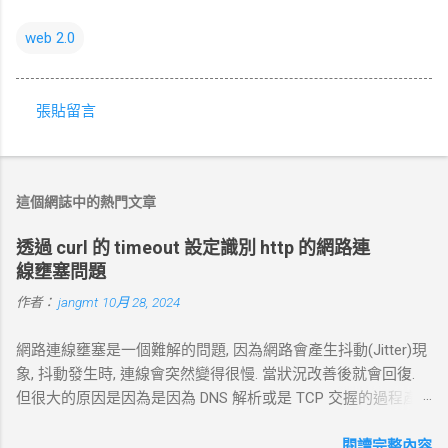
web 2.0
張貼留言
留
言
這個網誌中的熱門文章
透過 curl 的 timeout 設定識別 http 的網路連
線壅塞問題
作者：
jangmt
10月 28, 2024
網路連線壅塞是一個難解的問題, 因為網路會產生抖動(Jitter)現
象, 抖動發生時, 連線會突然變得很慢. 當狀況改善後就會回復.
但很大的原因是因為是因為 DNS 解析或是 TCP 交握的過程產
生的問題. 當 curl 連線到一個 HTTP 網址時，其工作流程包括
以下幾個主要步驟： 1. DNS 查詢 目標 ：解析主機名 (如
閱讀完整內容