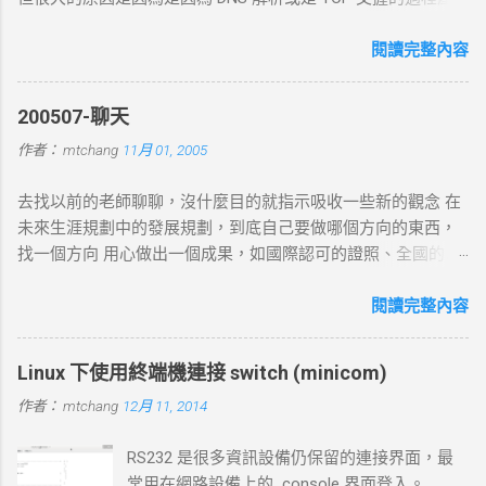
生的問題. 當 curl 連線到一個 HTTP 網址時，其工作流程包括
以下幾個主要步驟： 1. DNS 查詢 目標 ：解析主機名 (如
閱讀完整內容
example.com ) 對應的 IP 位址。 過程 ： curl 通過 DNS 伺服器
進行查詢，獲取目標伺服器的 IP 地址。 結果 ：若查詢成功，
200507-聊天
返回 IP 地址， curl 將繼續下一步。若查詢失敗， curl 則返回
作者：
mtchang
11月 01, 2005
DNS 錯誤並中止。 2. TCP 三向交握 (Three-Way Handshake) 目
標 ：建立與目標伺服器的 TCP 連線。 過程 ： curl 通過系統內
去找以前的老師聊聊，沒什麼目的就指示吸收一些新的觀念 在
核發送一個 SYN 封包，目標伺服器回應 SYN-ACK ，然後 curl
未來生涯規劃中的發展規劃，到底自己要做哪個方向的東西，
返回 ACK 完成三向交握，建立起 TCP 連線。 結果 ：若在 --
找一個方向 用心做出一個成果，如國際認可的證照、全國的比
connect-timeout 設定時間內未完成三向交握，則連線失敗並返
賽名次都可以讓自己突破 目前的限制，找出一條屬於自己的
回超時錯誤。 3. 發送 HTTP 請求 目標 ：向伺服器發送具體的
路。以目前技術而言要就做最大最廣，否則 就做最小最少，避
閱讀完整內容
HTTP 請求，根據 URL 設定不同的請求方法（如 GET 、 POST
開競爭者，找出沒有人走的路。講的好像很簡單...^_^!! 方向： *
）。 過程 ： curl 構建 HTTP 請求標頭並附加任何所需的數據
X-windows上程式的開發： http://www.wxwidgets.org/
（如表單數據），然後通過已建立的 TCP 連線將請求發送到伺
Linux 下使用終端機連接 switch (minicom)
http://tavi.debian.org.tw/index.php?page=wxWindows * 使用
服器。 結果 ：伺服器接收請求並準備回應，若過程中出現網路
作者：
mtchang
12月 11, 2014
Java在嵌入式系統上的開發 當然如果在學習過程中，有好的工
問題，則請求可能中止或失敗。 4. 伺服器處理請求並返回回應
作一定要爭取，要藉由好的工作來跳到更好的工作 研究所隨時
目標 ：伺服器根據請求的 URL 路徑處理並生成對應的回應內
RS232 是很多資訊設備仍保留的連接界面，最
等著我去讀，但好的工作不是常常有的，一定要把握住好的機
容。 過程 ：伺服器確認請求內容後，由 HTTP 伺服器（如
常用在網路設備上的 console 界面登入。