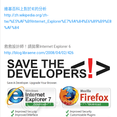
維基百科上對於IE的分析
http://zh.wikipedia.org/zh-
tw/%E5%AF%B9Internet_Explorer%E7%9A%84%E6%89%B9%E8
%AF%84
救救設計師！請拋棄Internet Explorer 6
http://blog.libraene.com/2008/04/02/426