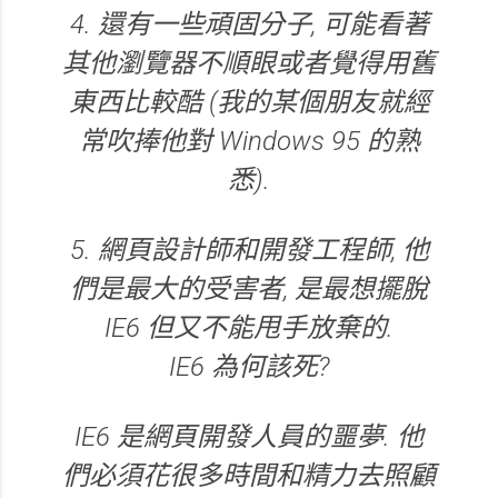
4. 還有一些頑固分子, 可能看著
其他瀏覽器不順眼或者覺得用舊
東西比較酷 (我的某個朋友就經
常吹捧他對 Windows 95 的熟
悉).
5. 網頁設計師和開發工程師, 他
們是最大的受害者, 是最想擺脫
IE6 但又不能甩手放棄的.
IE6 為何該死?
IE6 是網頁開發人員的噩夢. 他
們必須花很多時間和精力去照顧