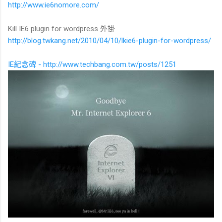
http://www.ie6nomore.com/
Kill IE6 plugin for wordpress 外掛
http://blog.twkang.net/2010/04/10/lkie6-plugin-for-wordpress/
IE紀念碑 - http://www.techbang.com.tw/posts/1251