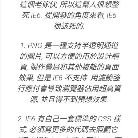
這個老傢伙, 所以這幫人很想整
死 IE6. 從開發的角度來看, IE6
很該死的.
1. PNG 是一種支持半透明通道
的圖片, 可以方便的用於設計網
頁, 製作疊層和其他複雜的頁面
效果, 但是 IE6 不支持. 用濾鏡強
行應付會導致瀏覽器佔用超高資
源, 並且得不到預想效果.
2. IE6 有自己一套標準的 CSS 樣
式, 必須寫更多的代碼去照顧它.