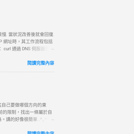
很慢. 當狀況改善後就會回復.
TTP 網址時，其工作流程包括
 curl 通過 DNS 伺服器進行
失敗， curl 則返回 DNS
。 過程 ： curl 通過系統內核
閱讀完整內容
P 連線。 結果 ：若在 --
請求 目標 ：向伺服器發送具體
TTP 請求標頭並附加任何所需的
請求並準備回應，若過程中出
URL 路徑處理並生成對應
底自己要做哪個方向的東
如讀取靜態文件或調用後端服
前的限制，找出一條屬於自
5. 接收 HTTP 回應 目
好像很簡單...^_^!!
TP 回應標頭（包括狀態碼，
.php?page=wxWindows * 使用
定了輸出文件， curl 將回應
來跳到更好的工作 研究所隨
閱讀完整內容