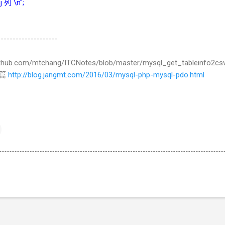
 列 \n";
--------------------
thub.com/mtchang/ITCNotes/blob/master/mysql_get_tableinfo2cs
一篇
http://blog.jangmt.com/2016/03/mysql-php-mysql-pdo.html