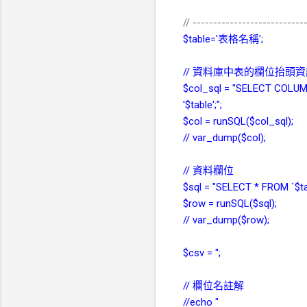
// ---------------------------
$table='表格名稱';
// 資料庫中表的欄位抬頭
$col_sql = "SELECT CO
'$table';";
$col = runSQL($col_sql);
// var_dump($col);
// 資料欄位
$sql = "SELECT * FROM `$ta
$row = runSQL($sql);
// var_dump($row);
$csv = '';
// 欄位名註解
//echo "