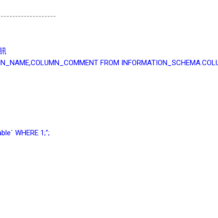
--------------------
資訊
LUMN_NAME,COLUMN_COMMENT FROM INFORMATION_SCHEMA.COLU
ble` WHERE 1;";