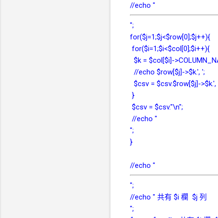
//echo "
";
for($j=1;$j<$row[0];$j++){
for($i=1;$i<$col[0];$i++){
$k = $col[$i]->COLUMN_N
//echo $row[$j]->$k.', ';
$csv = $csv.$row[$j]->$k.', 
}
$csv = $csv."\n";
//echo "
";
}
//echo "
";
//echo " 共有 $i 欄 $j 列
";