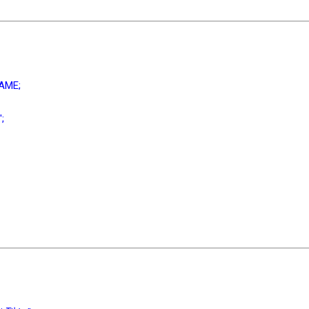
AME;
';