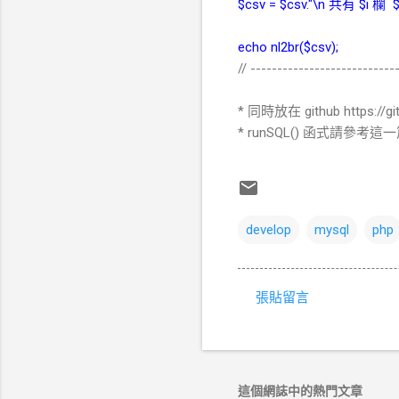
$csv = $csv."\n 共有 $i 欄 $j
echo nl2br($csv);
// ---------------------------
* 同時放在 github https://gi
* runSQL() 函式請參考這
develop
mysql
php
張貼留言
留
言
這個網誌中的熱門文章