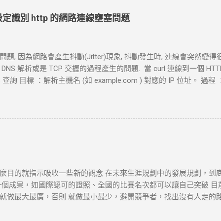
ut 設定識別 http 的網路連線壅塞問題
, 因為網路會產生抖動(Jitter)現象, 抖動發生時, 連線會突然變得
S 解析或是 TCP 交握的過程產生的問題. 當 curl 連線到一個 H
查詢 目標 ：解析主機名 (如 example.com ) 對應的 IP 位址。 過程 ：
地址。 結果 ：若查詢成功，返回 IP 地址， curl 將繼續下一步。若查詢
握 (Three-Way Handshake) 目標 ：建立與目標伺服器的 TCP 連線
器回應 SYN-ACK ，然後 curl 返回 ACK 完成三向交握，建立起 TC
 設定時間內未完成三向交握，則連線失敗並返回超時錯誤。 3. 發送 HTTP 
 設定不同的請求方法（如 GET 、 POST ）。 過程 ： curl 構建 H
通過已建立的 TCP 連線將請求發送到伺服器。 結果 ：伺服器接收
或失敗。 4. 伺服器處理請求並返回回應 目標 ：伺服器根據請求的 
麼目的就指示吸收一些新的觀念 在未來生涯規劃中的發展規劃，到
確認請求內容後，由 HTTP 伺服器（如 httpd ）根據需求（例
一個成果，如國際認可的證照、全國的比賽名次都可以讓自己突破 目
TTP 狀態碼和標頭。 結果 ：伺服器將回應內容傳回給 curl 客戶端。 
做最大最廣，否則 就做最小最少，避開競爭者，找出沒有人走的路。講的
回應數據，並在終端或指定的輸出目標中顯示。 過程 ： curl 讀取 HT
http://www.wxwidgets.org/ http://tavi.debian.org.tw/index
ot Found 等）及內容，並根據需要顯示、保存或處理該回應。 結果 ：若指
開發 當然如果在學習過程中，有好的工作一定要爭取，要藉由好的工作