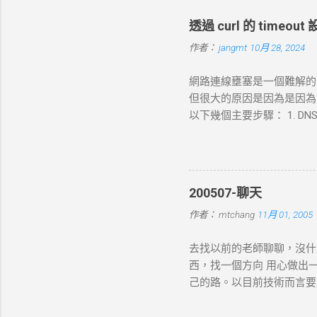
透過 curl 的 timeo
作者：
jangmt
10月 28, 2024
網路連線壅塞是一個難解的問題
但很大的原因是因為是因為 DN
以下幾個主要步驟： 1. DNS 
查詢，獲取目標伺服器的 IP 
錯誤並中止。 2. TCP 三向交
發送一個 SYN 封包，目標伺服
connect-timeout
200507-聊天
的 HTTP 請求，根據 URL
作者：
mtchang
11月 01, 2005
數據（如表單數據），然後
現網路問題，則請求可能中止
去找以前的老師聊聊，沒什
的回應內容。 過程 ：伺服器
西，找一個方向 用心做出
務）生成回應，並加上適當的 H
己的路。以目前技術而言要就
標 ： curl 從伺服器接收
方向： * X-windows上程式的開發： 
如 200 OK 、 404 N
Java在嵌入式系統上的