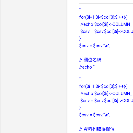
";
for($i=1;$i<$col[0];$i++){
//echo $col[$i]->COLUMN_
$csv = $csv.$col[$i]->CO
}
$csv = $csv."\n";
// 欄位名稱
//echo "
";
for($i=1;$i<$col[0];$i++){
//echo $col[$i]->COLUMN_
$csv = $csv.$col[$i]->COL
}
$csv = $csv."\n";
// 資料列取得欄位