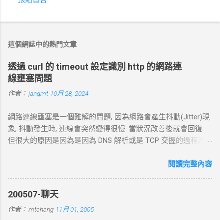
留
言
這個網誌中的熱門文章
透過 curl 的 timeout 設定識別 http 的網路連
線壅塞問題
作者：
jangmt
10月 28, 2024
網路連線壅塞是一個難解的問題, 因為網路會產生抖動(Jitter)現
象, 抖動發生時, 連線會突然變得很慢. 當狀況改善後就會回復.
但很大的原因是因為是因為 DNS 解析或是 TCP 交握的過程產
生的問題. 當 curl 連線到一個 HTTP 網址時，其工作流程包括
以下幾個主要步驟： 1. DNS 查詢 目標 ：解析主機名 (如
閱讀完整內容
example.com ) 對應的 IP 位址。 過程 ： curl 通過 DNS 伺服器
進行查詢，獲取目標伺服器的 IP 地址。 結果 ：若查詢成功，
200507-聊天
返回 IP 地址， curl 將繼續下一步。若查詢失敗， curl 則返回
作者：
mtchang
11月 01, 2005
DNS 錯誤並中止。 2. TCP 三向交握 (Three-Way Handshake) 目