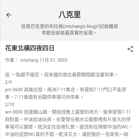
跳到主要內容
八克里
這是巴克里的布拉格(mtchang's blog)!!記錄雖是
零散但卻是最真實的呈現。
花東北橫四夜四日
作者：
mtchang
11月 01, 2005
這..一點都不瘋狂，但幸運的是在春節期間都沒塞到車。
2/9
pm 0600 高雄出發，南洲7-11集合，有管制7-11門口不能停
車，7-11後面有另闢停車場可供停車。
2/10
am 0000 抵達關山鎮，開始找晚上露營的地方。後來發現7-11
斜對面，中油加油站旁，在要彎往親水公園那裡有片很大的停
車場可以露營。就決定在這裡扎營，盥洗則在隔壁中油的WC，
中油的這間WC真的不錯，乾淨又大，滿舒服的。但是有一缺