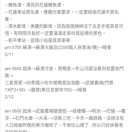
--鯉魚潭，漂亮的花蓮鯉魚潭，
--花蓮車站買名產，應觀光客要求，一定要經過花蓮市買名
產。
--清水斷堐，美麗的斷堐，因為陰雨綿綿沒下去走步道真是可
惜，有時間天氣好一定要滿滿走來欣賞這裡的景色。
--和平車站，這個小站還真是豪華....
pm 0700 蘇澳->蘇澳大飯店(2200兩人房靠海/晚)->睡覺
2/11
am 0600 起床->蘇澳冷泉，買鴨賞->冬山河還沒看到就要收門
票->
三星買蔥->四季國小吃中餐鴨賞加泡麵-->武陵農場(門票
130*2+50)-->露營(車位含營地700)-->睡覺
2/12
am 0600 起床->武陵農場隨便逛-->經棲蘭-->明池-->巴陵-->羅
浮-->石門水庫-->大溪-->活魚三吃，今天一路趕路，沒辦法有
人已經被昨晚的寒冷嚇到了，不想住山裡了....所以只好拼著老