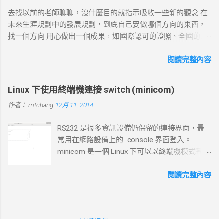
標 ：建立與目標伺服器的 TCP 連線。 過程 ： curl 通過系統內
去找以前的老師聊聊，沒什麼目的就指示吸收一些新的觀念 在
核發送一個 SYN 封包，目標伺服器回應 SYN-ACK ，然後 curl
未來生涯規劃中的發展規劃，到底自己要做哪個方向的東西，
返回 ACK 完成三向交握，建立起 TCP 連線。 結果 ：若在 --
找一個方向 用心做出一個成果，如國際認可的證照、全國的比
connect-timeout 設定時間內未完成三向交握，則連線失敗並返
賽名次都可以讓自己突破 目前的限制，找出一條屬於自己的
回超時錯誤。 3. 發送 HTTP 請求 目標 ：向伺服器發送具體的
路。以目前技術而言要就做最大最廣，否則 就做最小最少，避
閱讀完整內容
HTTP 請求，根據 URL 設定不同的請求方法（如 GET 、 POST
開競爭者，找出沒有人走的路。講的好像很簡單...^_^!! 方向： *
）。 過程 ： curl 構建 HTTP 請求標頭並附加任何所需的數據
X-windows上程式的開發： http://www.wxwidgets.org/
（如表單數據），然後通過已建立的 TCP 連線將請求發送到伺
Linux 下使用終端機連接 switch (minicom)
http://tavi.debian.org.tw/index.php?page=wxWindows * 使用
服器。 結果 ：伺服器接收請求並準備回應，若過程中出現網路
作者：
mtchang
12月 11, 2014
Java在嵌入式系統上的開發 當然如果在學習過程中，有好的工
問題，則請求可能中止或失敗。 4. 伺服器處理請求並返回回應
作一定要爭取，要藉由好的工作來跳到更好的工作 研究所隨時
目標 ：伺服器根據請求的 URL 路徑處理並生成對應的回應內
RS232 是很多資訊設備仍保留的連接界面，最
等著我去讀，但好的工作不是常常有的，一定要把握住好的機
容。 過程 ：伺服器確認請求內容後，由 HTTP 伺服器（如
常用在網路設備上的 console 界面登入。
會。
httpd ）根據需求（例如讀取靜態文件或調用後端服務）生成回
minicom 是一個 Linux 下可以以終端機模式登入
應，並加上適當的 HTTP 狀態碼和標頭。 結果 ：伺服器將回應
的程式，和以前 dos 時代的鐵力士很相 似 # 安
內容傳回給 curl 客戶端。 5. 接收 HTTP 回應 目標 ： curl 從伺
裝 minicom mtchang@debian:~$ sudo apt-get
閱讀完整內容
服器接收回應數據，並在終端或指定的輸出目標中顯示。 過程
install minicom # 我用的是 usb to rsr232 界面
： curl 讀取 HTTP 回應標頭（包括狀態碼，如 200 OK 、 404
(現在 rs232 port 越來越少見了)，藉由
Not Found 等）及內容，並根據需要顯示、保存或處理該回
messages 檔案觀看他自動賦予那個 device 編
應。 結果 ：若指定了輸出文件， curl 將回應寫入文件；若未指