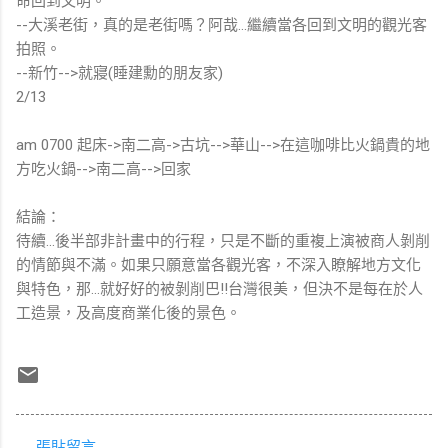
命回到文明。
--大溪老街，真的是老街嗎？阿哉...繼續當各回到文明的觀光客
拍照。
--新竹-->就寢(睡建勳的朋友家)
2/13
am 0700 起床->南二高->古坑-->華山-->在這咖啡比火鍋貴的地
方吃火鍋-->南二高-->回家
結論：
待續...後半部非計畫中的行程，只是不斷的重複上演被商人剝削
的情節與不滿。如果只願意當各觀光客，不深入瞭解地方文化
與特色，那...就好好的被剝削巴!!台灣很美，但決不是每在於人
工造景，及高度商業化後的景色。
張貼留言