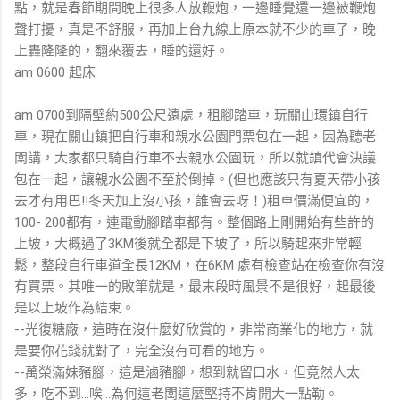
點，就是春節期間晚上很多人放鞭炮，一邊睡覺還一邊被鞭炮
聲打擾，真是不舒服，再加上台九線上原本就不少的車子，晚
上轟隆隆的，翻來覆去，睡的還好。
am 0600 起床
am 0700到隔壁約500公尺遠處，租腳踏車，玩關山環鎮自行
車，現在關山鎮把自行車和親水公園門票包在一起，因為聽老
闆講，大家都只騎自行車不去親水公園玩，所以就鎮代會決議
包在一起，讓親水公園不至於倒掉。(但也應該只有夏天帶小孩
去才有用巴!!冬天加上沒小孩，誰會去呀！)租車價滿便宜的，
100- 200都有，連電動腳踏車都有。整個路上剛開始有些許的
上坡，大概過了3KM後就全都是下坡了，所以騎起來非常輕
鬆，整段自行車道全長12KM，在6KM 處有檢查站在檢查你有沒
有買票。其唯一的敗筆就是，最末段時風景不是很好，起最後
是以上坡作為結束。
--光復糖廠，這時在沒什麼好欣賞的，非常商業化的地方，就
是要你花錢就對了，完全沒有可看的地方。
--萬榮滿妹豬腳，這是滷豬腳，想到就留口水，但竟然人太
多，吃不到...唉...為何這老闆這麼堅持不肯開大一點勒。