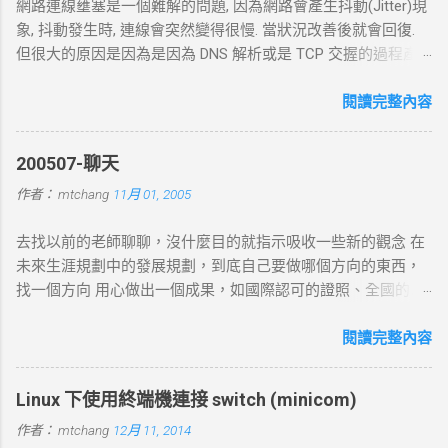
網路連線壅塞是一個難解的問題, 因為網路會產生抖動(Jitter)現
象, 抖動發生時, 連線會突然變得很慢. 當狀況改善後就會回復.
但很大的原因是因為是因為 DNS 解析或是 TCP 交握的過程產
生的問題. 當 curl 連線到一個 HTTP 網址時，其工作流程包括
以下幾個主要步驟： 1. DNS 查詢 目標 ：解析主機名 (如
閱讀完整內容
example.com ) 對應的 IP 位址。 過程 ： curl 通過 DNS 伺服器
進行查詢，獲取目標伺服器的 IP 地址。 結果 ：若查詢成功，
200507-聊天
返回 IP 地址， curl 將繼續下一步。若查詢失敗， curl 則返回
作者：
mtchang
11月 01, 2005
DNS 錯誤並中止。 2. TCP 三向交握 (Three-Way Handshake) 目
標 ：建立與目標伺服器的 TCP 連線。 過程 ： curl 通過系統內
去找以前的老師聊聊，沒什麼目的就指示吸收一些新的觀念 在
核發送一個 SYN 封包，目標伺服器回應 SYN-ACK ，然後 curl
未來生涯規劃中的發展規劃，到底自己要做哪個方向的東西，
返回 ACK 完成三向交握，建立起 TCP 連線。 結果 ：若在 --
找一個方向 用心做出一個成果，如國際認可的證照、全國的比
connect-timeout 設定時間內未完成三向交握，則連線失敗並返
賽名次都可以讓自己突破 目前的限制，找出一條屬於自己的
回超時錯誤。 3. 發送 HTTP 請求 目標 ：向伺服器發送具體的
路。以目前技術而言要就做最大最廣，否則 就做最小最少，避
閱讀完整內容
HTTP 請求，根據 URL 設定不同的請求方法（如 GET 、 POST
開競爭者，找出沒有人走的路。講的好像很簡單...^_^!! 方向： *
）。 過程 ： curl 構建 HTTP 請求標頭並附加任何所需的數據
X-windows上程式的開發： http://www.wxwidgets.org/
（如表單數據），然後通過已建立的 TCP 連線將請求發送到伺
Linux 下使用終端機連接 switch (minicom)
http://tavi.debian.org.tw/index.php?page=wxWindows * 使用
服器。 結果 ：伺服器接收請求並準備回應，若過程中出現網路
作者：
mtchang
12月 11, 2014
Java在嵌入式系統上的開發 當然如果在學習過程中，有好的工
問題，則請求可能中止或失敗。 4. 伺服器處理請求並返回回應