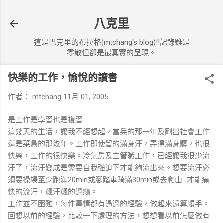
跳到主要內容
八克里
這是巴克里的布拉格(mtchang's blog)!!記錄雖是
零散但卻是最真實的呈現。
快樂的工作，愉悅的讀書
作者：
mtchang
11月 01, 2005
是工作是學習也是複習...
這幾天的生活，讓我不經想起，當兵的那一年及剛出社會工作
還是菜鳥的那幾年。工作即使留的滿身汗，弄得滿身髒，也很
快樂，工作的很快樂。冷氣房及主管職工作，已經讓我很少流
汗了，流汗變成是需要自我強迫下才能夠流出來。想要流汗必
須要操場至少跑滿20min或腳踏車騎滿30min或去爬山...才能痛
快的流汗，飆汗飆的過癮。
工作並不困難，每件事情都有遇過的經驗，做起來還算順手。
回想以前的經驗，比較一下處理的方法，想想看以前怎麼做有