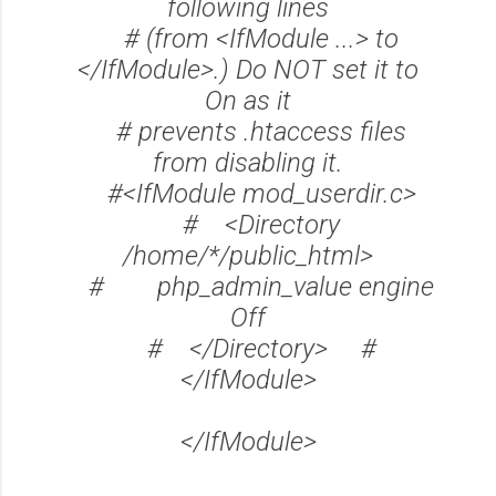
following lines
# (from <IfModule ...> to
</IfModule>.) Do NOT set it to
On as it
# prevents .htaccess files
from disabling it.
#<IfModule mod_userdir.c>
# <Directory
/home/*/public_html>
# php_admin_value engine
Off
# </Directory> #
</IfModule>
</IfModule>