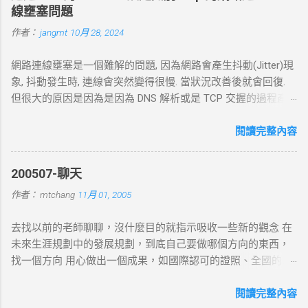
線壅塞問題
作者：
jangmt
10月 28, 2024
網路連線壅塞是一個難解的問題, 因為網路會產生抖動(Jitter)現
象, 抖動發生時, 連線會突然變得很慢. 當狀況改善後就會回復.
但很大的原因是因為是因為 DNS 解析或是 TCP 交握的過程產
生的問題. 當 curl 連線到一個 HTTP 網址時，其工作流程包括
以下幾個主要步驟： 1. DNS 查詢 目標 ：解析主機名 (如
閱讀完整內容
example.com ) 對應的 IP 位址。 過程 ： curl 通過 DNS 伺服器
進行查詢，獲取目標伺服器的 IP 地址。 結果 ：若查詢成功，
200507-聊天
返回 IP 地址， curl 將繼續下一步。若查詢失敗， curl 則返回
作者：
mtchang
11月 01, 2005
DNS 錯誤並中止。 2. TCP 三向交握 (Three-Way Handshake) 目
標 ：建立與目標伺服器的 TCP 連線。 過程 ： curl 通過系統內
去找以前的老師聊聊，沒什麼目的就指示吸收一些新的觀念 在
核發送一個 SYN 封包，目標伺服器回應 SYN-ACK ，然後 curl
未來生涯規劃中的發展規劃，到底自己要做哪個方向的東西，
返回 ACK 完成三向交握，建立起 TCP 連線。 結果 ：若在 --
找一個方向 用心做出一個成果，如國際認可的證照、全國的比
connect-timeout 設定時間內未完成三向交握，則連線失敗並返
賽名次都可以讓自己突破 目前的限制，找出一條屬於自己的
回超時錯誤。 3. 發送 HTTP 請求 目標 ：向伺服器發送具體的
路。以目前技術而言要就做最大最廣，否則 就做最小最少，避
閱讀完整內容
HTTP 請求，根據 URL 設定不同的請求方法（如 GET 、 POST