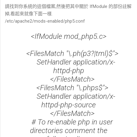
請找到你系統的這個檔案,然後把其中關於 IfModule 的部份註解
掉,看起來就像下面一樣.
/etc/apache2/mods-enabled/php5.conf
<IfModule mod_php5.c>
<FilesMatch "\.ph(p3?|tml)$">
SetHandler application/x-
httpd-php
</FilesMatch>
<FilesMatch "\.phps$">
SetHandler application/x-
httpd-php-source
</FilesMatch>
# To re-enable php in user
directories comment the