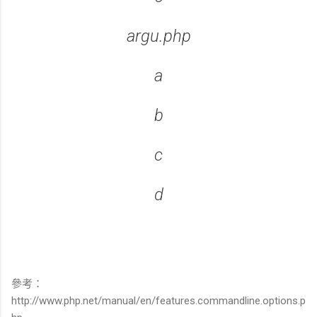
argu.php
a
b
c
d
參考：
http://www.php.net/manual/en/features.commandline.options.p