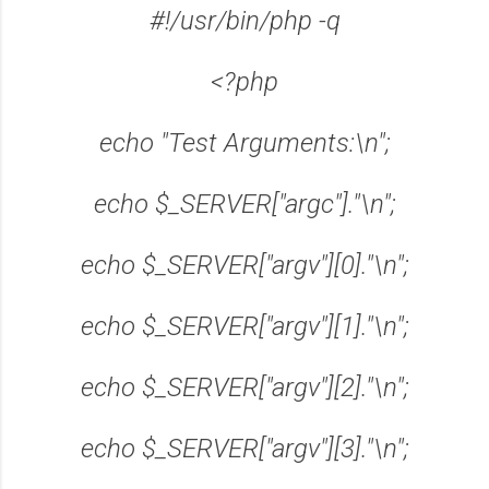
#!/usr/bin/php -q
<?php
echo "Test Arguments:\n";
echo $_SERVER["argc"]."\n";
echo $_SERVER["argv"][0]."\n";
echo $_SERVER["argv"][1]."\n";
echo $_SERVER["argv"][2]."\n";
echo $_SERVER["argv"][3]."\n";