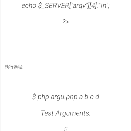
echo $_SERVER["argv"][4]."\n";
?>
執行過程:
$ php argu.php a b c d
Test Arguments:
5