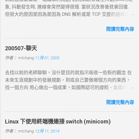
象, 抖動發生時, 連線會突然變得很慢. 當狀況改善後就會回復.
但很大的原因是因為是因為 DNS 解析或是 TCP 交握的過程產
生的問題. 當 curl 連線到一個 HTTP 網址時，其工作流程包括
以下幾個主要步驟： 1. DNS 查詢 目標 ：解析主機名 (如
閱讀完整內容
example.com ) 對應的 IP 位址。 過程 ： curl 通過 DNS 伺服器
進行查詢，獲取目標伺服器的 IP 地址。 結果 ：若查詢成功，
200507-聊天
返回 IP 地址， curl 將繼續下一步。若查詢失敗， curl 則返回
作者：
mtchang
11月 01, 2005
DNS 錯誤並中止。 2. TCP 三向交握 (Three-Way Handshake) 目
標 ：建立與目標伺服器的 TCP 連線。 過程 ： curl 通過系統內
去找以前的老師聊聊，沒什麼目的就指示吸收一些新的觀念 在
核發送一個 SYN 封包，目標伺服器回應 SYN-ACK ，然後 curl
未來生涯規劃中的發展規劃，到底自己要做哪個方向的東西，
返回 ACK 完成三向交握，建立起 TCP 連線。 結果 ：若在 --
找一個方向 用心做出一個成果，如國際認可的證照、全國的比
connect-timeout 設定時間內未完成三向交握，則連線失敗並返
賽名次都可以讓自己突破 目前的限制，找出一條屬於自己的
回超時錯誤。 3. 發送 HTTP 請求 目標 ：向伺服器發送具體的
路。以目前技術而言要就做最大最廣，否則 就做最小最少，避
閱讀完整內容
HTTP 請求，根據 URL 設定不同的請求方法（如 GET 、 POST
開競爭者，找出沒有人走的路。講的好像很簡單...^_^!! 方向： *
）。 過程 ： curl 構建 HTTP 請求標頭並附加任何所需的數據
X-windows上程式的開發： http://www.wxwidgets.org/
（如表單數據），然後通過已建立的 TCP 連線將請求發送到伺
Linux 下使用終端機連接 switch (minicom)
http://tavi.debian.org.tw/index.php?page=wxWindows * 使用
服器。 結果 ：伺服器接收請求並準備回應，若過程中出現網路
作者：
mtchang
12月 11, 2014
Java在嵌入式系統上的開發 當然如果在學習過程中，有好的工
問題，則請求可能中止或失敗。 4. 伺服器處理請求並返回回應