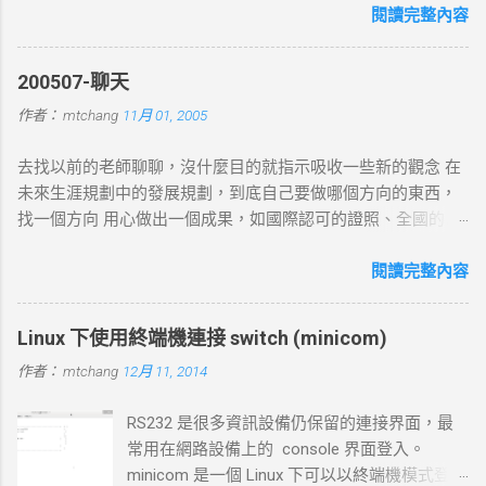
以下幾個主要步驟： 1. DNS 查詢 目標 ：解析主機名 (如
閱讀完整內容
example.com ) 對應的 IP 位址。 過程 ： curl 通過 DNS 伺服器
進行查詢，獲取目標伺服器的 IP 地址。 結果 ：若查詢成功，
200507-聊天
返回 IP 地址， curl 將繼續下一步。若查詢失敗， curl 則返回
作者：
mtchang
11月 01, 2005
DNS 錯誤並中止。 2. TCP 三向交握 (Three-Way Handshake) 目
標 ：建立與目標伺服器的 TCP 連線。 過程 ： curl 通過系統內
去找以前的老師聊聊，沒什麼目的就指示吸收一些新的觀念 在
核發送一個 SYN 封包，目標伺服器回應 SYN-ACK ，然後 curl
未來生涯規劃中的發展規劃，到底自己要做哪個方向的東西，
返回 ACK 完成三向交握，建立起 TCP 連線。 結果 ：若在 --
找一個方向 用心做出一個成果，如國際認可的證照、全國的比
connect-timeout 設定時間內未完成三向交握，則連線失敗並返
賽名次都可以讓自己突破 目前的限制，找出一條屬於自己的
回超時錯誤。 3. 發送 HTTP 請求 目標 ：向伺服器發送具體的
路。以目前技術而言要就做最大最廣，否則 就做最小最少，避
閱讀完整內容
HTTP 請求，根據 URL 設定不同的請求方法（如 GET 、 POST
開競爭者，找出沒有人走的路。講的好像很簡單...^_^!! 方向： *
）。 過程 ： curl 構建 HTTP 請求標頭並附加任何所需的數據
X-windows上程式的開發： http://www.wxwidgets.org/
（如表單數據），然後通過已建立的 TCP 連線將請求發送到伺
Linux 下使用終端機連接 switch (minicom)
http://tavi.debian.org.tw/index.php?page=wxWindows * 使用
服器。 結果 ：伺服器接收請求並準備回應，若過程中出現網路
作者：
mtchang
12月 11, 2014
Java在嵌入式系統上的開發 當然如果在學習過程中，有好的工
問題，則請求可能中止或失敗。 4. 伺服器處理請求並返回回應
作一定要爭取，要藉由好的工作來跳到更好的工作 研究所隨時
目標 ：伺服器根據請求的 URL 路徑處理並生成對應的回應內
RS232 是很多資訊設備仍保留的連接界面，最
等著我去讀，但好的工作不是常常有的，一定要把握住好的機
容。 過程 ：伺服器確認請求內容後，由 HTTP 伺服器（如
常用在網路設備上的 console 界面登入。
會。
httpd ）根據需求（例如讀取靜態文件或調用後端服務）生成回
minicom 是一個 Linux 下可以以終端機模式登入
應，並加上適當的 HTTP 狀態碼和標頭。 結果 ：伺服器將回應