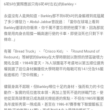
6呎6吋(實際應該只有6呎4吋左右)的Barkley。
永遠沒有人能夠知道，Barkley那不到6呎6吋的身軀裡到底蘊藏
了多少爆發力。Abdul-Jabbar曾說過：「當你在球場上看到
Barkley運球向你衝來，你千萬不要忘想把他攔下來，因為那就
像是用肉身去阻擋一輛高速行使的卡車，即使沒死也只剩下半
條命…」
有著「Bread Truck」、「Crisco Kid」、「Round Mound of
Redound」等綽號的Barkley在大學時期就以剽悍的禁區破壞力
聞名全國，1984年夏天，76人球團毫不考慮地以第五順位選秀
權挑選了這位身材臃腫但大學時期平均每戰可有14.1分及9.6籃
板進帳的「空中飛豬」。
儘管身高不起眼，但Barkley噸位十足的身材、強而有力的卡位
動作、紮實的低位進攻本領、再加上誓死不退的拼戰鬥志，使
他從菜鳥球季就已成為鎂光燈追逐的焦點，不但在1985年獲選
為年度新秀第一隊成員，甚至在 1986-87賽季奪下聯盟籃板王