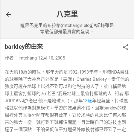
跳到主要內容
八克里
這是巴克里的布拉格(mtchang's blog)!!記錄雖是
零散但卻是最真實的呈現。
barkley的由來
作者：
mtchang
12月 10, 2005
在大約18歲的時候，那年大約是1992-1993年時，那時NBA當紅
的球星除了大神喬丹外就是「惡漢」Charles Barkley，當年他的
強度可說在地球上以找不到可以和他對抗的人了，並自稱是地
球上最會打籃球的人(老巴:"我是地球上最會打籃球的人...記者:那
JORDAN呢?老巴:他不是地球人...)，那年
18歲
年輕氣盛，打球風
格就以他作為對象模仿，學習的效果還不錯，因為barkley的球
風裡外兼具得分防守都很有效率，對於求勝的意志比任何人都
來的強大，從一號打到五號都沒問題，且當時自己的球技也到
達了一個頂點，不論是低位單打還是外線投射都已經到了一定