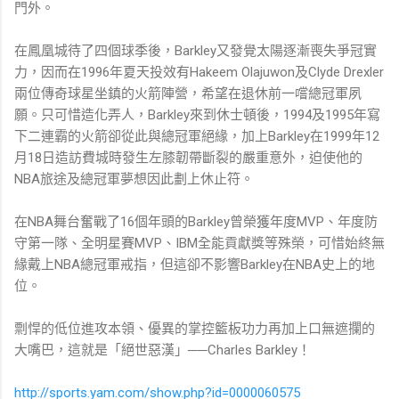
門外。
在鳳凰城待了四個球季後，Barkley又發覺太陽逐漸喪失爭冠實
力，因而在1996年夏天投效有Hakeem Olajuwon及Clyde Drexler
兩位傳奇球星坐鎮的火箭陣營，希望在退休前一嚐總冠軍夙
願。只可惜造化弄人，Barkley來到休士頓後，1994及1995年寫
下二連霸的火箭卻從此與總冠軍絕緣，加上Barkley在1999年12
月18日造訪費城時發生左膝韌帶斷裂的嚴重意外，迫使他的
NBA旅途及總冠軍夢想因此劃上休止符。
在NBA舞台奮戰了16個年頭的Barkley曾榮獲年度MVP、年度防
守第一隊、全明星賽MVP、IBM全能貢獻獎等殊榮，可惜始終無
緣戴上NBA總冠軍戒指，但這卻不影響Barkley在NBA史上的地
位。
剽悍的低位進攻本領、優異的掌控籃板功力再加上口無遮攔的
大嘴巴，這就是「絕世惡漢」──Charles Barkley！
http://sports.yam.com/show.php?id=0000060575