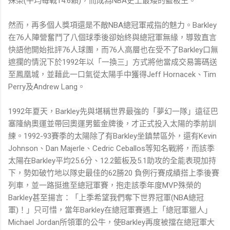
殊榮(平均每戰14.6顆)，而成為NBA史上最矮的籃板王。
然而，再多個人獎項還是不敵NBA總冠軍戒指的魅力。Barkley
在76人陣營奮鬥了八個球季後卻始終與總冠軍無緣，導致直言
快語他開始批評76人球團，而76人高層也在受不了Barkley口無
遮攔的情況下於1992年以「一換三」方式將他當成交易籌碼送
至鳳凰城，並藉此一口氣從太陽手中獲得Jeff Hornacek、Tim
Perry及Andrew Lang。
1992年夏天，Barkley先與堪稱世界最強的「夢幻一隊」遠征巴
塞隆納奧運並帶回奧運男籃金牌後，才正式投入太陽的季前訓
練。1992-93賽季的太陽除了有Barkley坐鎮禁區外，還有Kevin
Johnson、Dan Majerle、Cedric Ceballos等知名戰將，而該季
太陽在Barkley平均25.6分、12.2籃板及5.1助攻的全能表現加持
下，勢如破竹地以隊史最佳的62勝20 負例行賽成績搭上季後賽
列車，並一路挺進至總冠軍賽，抱走該季年度MVP殊榮的
Barkley甚至揚言：「上季希望我們奪下世界冠軍(NBA總冠
軍)！」只可惜，當年Barkley在總冠軍賽遇上「總冠軍獵人」
Michael Jordan所領軍的公牛，使Barkley再度被擋在總冠軍大