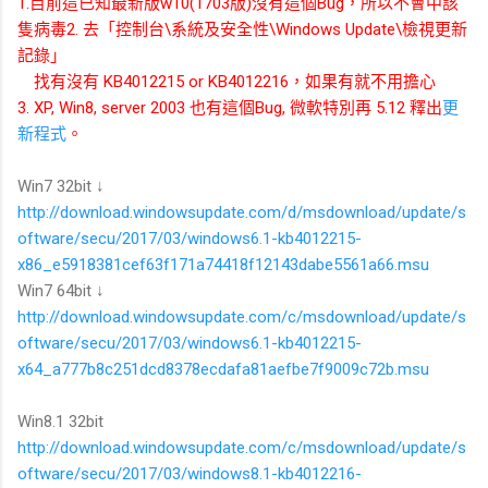
1.目前這已知最新版w10(1703版)沒有這個Bug，所以不會中該
隻病毒
2. 去「控制台\系統及安全性\Windows Update\檢視更新
記錄」
找有沒有 KB4012215 or KB4012216，如果有就不用擔心
3. XP, Win8, server 2003 也有這個Bug, 微軟特別再 5.12 釋出
更
新程式
。
Win7 32bit ↓
http://download.windowsupdate.com/d/msdownload/update/s
oftware/secu/2017/03/windows6.1-kb4012215-
x86_e5918381cef63f171a74418f12143dabe5561a66.msu
Win7 64bit ↓
http://download.windowsupdate.com/c/msdownload/update/s
oftware/secu/2017/03/windows6.1-kb4012215-
x64_a777b8c251dcd8378ecdafa81aefbe7f9009c72b.msu
Win8.1 32bit
http://download.windowsupdate.com/c/msdownload/update/s
oftware/secu/2017/03/windows8.1-kb4012216-