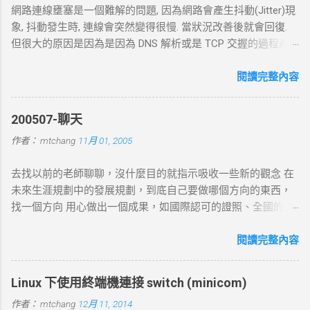
網路連線壅塞是一個難解的問題, 因為網路會產生抖動(Jitter)現
象, 抖動發生時, 連線會突然變得很慢. 當狀況改善後就會回復.
但很大的原因是因為是因為 DNS 解析或是 TCP 交握的過程產
生的問題. 當 curl 連線到一個 HTTP 網址時，其工作流程包括
以下幾個主要步驟： 1. DNS 查詢 目標 ：解析主機名 (如
閱讀完整內容
example.com ) 對應的 IP 位址。 過程 ： curl 通過 DNS 伺服器
進行查詢，獲取目標伺服器的 IP 地址。 結果 ：若查詢成功，
200507-聊天
返回 IP 地址， curl 將繼續下一步。若查詢失敗， curl 則返回
作者：
mtchang
11月 01, 2005
DNS 錯誤並中止。 2. TCP 三向交握 (Three-Way Handshake) 目
標 ：建立與目標伺服器的 TCP 連線。 過程 ： curl 通過系統內
去找以前的老師聊聊，沒什麼目的就指示吸收一些新的觀念 在
核發送一個 SYN 封包，目標伺服器回應 SYN-ACK ，然後 curl
未來生涯規劃中的發展規劃，到底自己要做哪個方向的東西，
返回 ACK 完成三向交握，建立起 TCP 連線。 結果 ：若在 --
找一個方向 用心做出一個成果，如國際認可的證照、全國的比
connect-timeout 設定時間內未完成三向交握，則連線失敗並返
賽名次都可以讓自己突破 目前的限制，找出一條屬於自己的
回超時錯誤。 3. 發送 HTTP 請求 目標 ：向伺服器發送具體的
路。以目前技術而言要就做最大最廣，否則 就做最小最少，避
閱讀完整內容
HTTP 請求，根據 URL 設定不同的請求方法（如 GET 、 POST
開競爭者，找出沒有人走的路。講的好像很簡單...^_^!! 方向： *
）。 過程 ： curl 構建 HTTP 請求標頭並附加任何所需的數據
X-windows上程式的開發： http://www.wxwidgets.org/
（如表單數據），然後通過已建立的 TCP 連線將請求發送到伺
Linux 下使用終端機連接 switch (minicom)
http://tavi.debian.org.tw/index.php?page=wxWindows * 使用
服器。 結果 ：伺服器接收請求並準備回應，若過程中出現網路
作者：
mtchang
12月 11, 2014
Java在嵌入式系統上的開發 當然如果在學習過程中，有好的工
問題，則請求可能中止或失敗。 4. 伺服器處理請求並返回回應