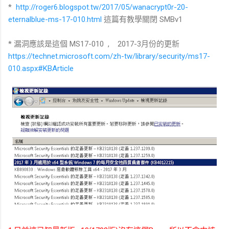
*
http://roger6.blogspot.tw/2017/05/wanacrypt0r-20-
eternalblue-ms-17-010.html
這篇有教學關閉 SMBv1
* 漏洞應該是這個 MS17-010 , 2017-3月份的更新
https://technet.microsoft.com/zh-tw/library/security/ms17-
010.aspx#KBArticle