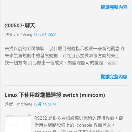
生的問題. 當 curl 連線到一個 HTTP 網址時，其工作流程包括
以下幾個主要步驟： 1. DNS 查詢 目標 ：解析主機名 (如
閱讀完整內容
example.com ) 對應的 IP 位址。 過程 ： curl 通過 DNS 伺服器
進行查詢，獲取目標伺服器的 IP 地址。 結果 ：若查詢成功，
200507-聊天
返回 IP 地址， curl 將繼續下一步。若查詢失敗， curl 則返回
作者：
mtchang
11月 01, 2005
DNS 錯誤並中止。 2. TCP 三向交握 (Three-Way Handshake) 目
標 ：建立與目標伺服器的 TCP 連線。 過程 ： curl 通過系統內
去找以前的老師聊聊，沒什麼目的就指示吸收一些新的觀念 在
核發送一個 SYN 封包，目標伺服器回應 SYN-ACK ，然後 curl
未來生涯規劃中的發展規劃，到底自己要做哪個方向的東西，
返回 ACK 完成三向交握，建立起 TCP 連線。 結果 ：若在 --
找一個方向 用心做出一個成果，如國際認可的證照、全國的比
connect-timeout 設定時間內未完成三向交握，則連線失敗並返
賽名次都可以讓自己突破 目前的限制，找出一條屬於自己的
回超時錯誤。 3. 發送 HTTP 請求 目標 ：向伺服器發送具體的
路。以目前技術而言要就做最大最廣，否則 就做最小最少，避
閱讀完整內容
HTTP 請求，根據 URL 設定不同的請求方法（如 GET 、 POST
開競爭者，找出沒有人走的路。講的好像很簡單...^_^!! 方向： *
）。 過程 ： curl 構建 HTTP 請求標頭並附加任何所需的數據
X-windows上程式的開發： http://www.wxwidgets.org/
（如表單數據），然後通過已建立的 TCP 連線將請求發送到伺
Linux 下使用終端機連接 switch (minicom)
http://tavi.debian.org.tw/index.php?page=wxWindows * 使用
服器。 結果 ：伺服器接收請求並準備回應，若過程中出現網路
作者：
mtchang
12月 11, 2014
Java在嵌入式系統上的開發 當然如果在學習過程中，有好的工
問題，則請求可能中止或失敗。 4. 伺服器處理請求並返回回應
作一定要爭取，要藉由好的工作來跳到更好的工作 研究所隨時
目標 ：伺服器根據請求的 URL 路徑處理並生成對應的回應內
RS232 是很多資訊設備仍保留的連接界面，最
等著我去讀，但好的工作不是常常有的，一定要把握住好的機
容。 過程 ：伺服器確認請求內容後，由 HTTP 伺服器（如
常用在網路設備上的 console 界面登入。
會。
httpd ）根據需求（例如讀取靜態文件或調用後端服務）生成回