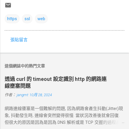
https
ssl
web
張貼留言
留
言
這個網誌中的熱門文章
透過 curl 的 timeout 設定識別 http 的網路連
線壅塞問題
作者：
jangmt
10月 28, 2024
網路連線壅塞是一個難解的問題, 因為網路會產生抖動(Jitter)現
象, 抖動發生時, 連線會突然變得很慢. 當狀況改善後就會回復.
但很大的原因是因為是因為 DNS 解析或是 TCP 交握的過程產