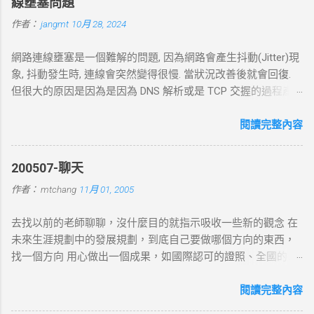
線壅塞問題
作者：
jangmt
10月 28, 2024
網路連線壅塞是一個難解的問題, 因為網路會產生抖動(Jitter)現
象, 抖動發生時, 連線會突然變得很慢. 當狀況改善後就會回復.
但很大的原因是因為是因為 DNS 解析或是 TCP 交握的過程產
生的問題. 當 curl 連線到一個 HTTP 網址時，其工作流程包括
以下幾個主要步驟： 1. DNS 查詢 目標 ：解析主機名 (如
閱讀完整內容
example.com ) 對應的 IP 位址。 過程 ： curl 通過 DNS 伺服器
進行查詢，獲取目標伺服器的 IP 地址。 結果 ：若查詢成功，
200507-聊天
返回 IP 地址， curl 將繼續下一步。若查詢失敗， curl 則返回
作者：
mtchang
11月 01, 2005
DNS 錯誤並中止。 2. TCP 三向交握 (Three-Way Handshake) 目
標 ：建立與目標伺服器的 TCP 連線。 過程 ： curl 通過系統內
去找以前的老師聊聊，沒什麼目的就指示吸收一些新的觀念 在
核發送一個 SYN 封包，目標伺服器回應 SYN-ACK ，然後 curl
未來生涯規劃中的發展規劃，到底自己要做哪個方向的東西，
返回 ACK 完成三向交握，建立起 TCP 連線。 結果 ：若在 --
找一個方向 用心做出一個成果，如國際認可的證照、全國的比
connect-timeout 設定時間內未完成三向交握，則連線失敗並返
賽名次都可以讓自己突破 目前的限制，找出一條屬於自己的
回超時錯誤。 3. 發送 HTTP 請求 目標 ：向伺服器發送具體的
路。以目前技術而言要就做最大最廣，否則 就做最小最少，避
閱讀完整內容
HTTP 請求，根據 URL 設定不同的請求方法（如 GET 、 POST
開競爭者，找出沒有人走的路。講的好像很簡單...^_^!! 方向： *
）。 過程 ： curl 構建 HTTP 請求標頭並附加任何所需的數據