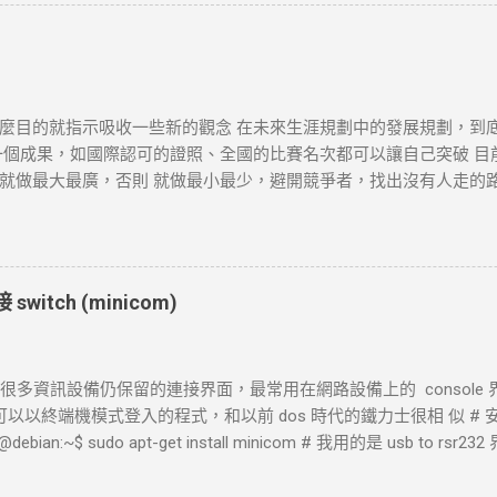
 設定時間內未完成三向交握，則連線失敗並返回超時錯誤。 3. 發送 HTTP 
 設定不同的請求方法（如 GET 、 POST ）。 過程 ： curl 構建 H
通過已建立的 TCP 連線將請求發送到伺服器。 結果 ：伺服器接收
或失敗。 4. 伺服器處理請求並返回回應 目標 ：伺服器根據請求的 
麼目的就指示吸收一些新的觀念 在未來生涯規劃中的發展規劃，到
確認請求內容後，由 HTTP 伺服器（如 httpd ）根據需求（例
一個成果，如國際認可的證照、全國的比賽名次都可以讓自己突破 目
TTP 狀態碼和標頭。 結果 ：伺服器將回應內容傳回給 curl 客戶端。 
做最大最廣，否則 就做最小最少，避開競爭者，找出沒有人走的路。講的
回應數據，並在終端或指定的輸出目標中顯示。 過程 ： curl 讀取 HT
http://www.wxwidgets.org/ http://tavi.debian.org.tw/index
ot Found 等）及內容，並根據需要顯示、保存或處理該回應。 結果 ：若指
開發 當然如果在學習過程中，有好的工作一定要爭取，要藉由好的工作
端中顯示。...
不是常常有的，一定要把握住好的機會。
witch (minicom)
 是很多資訊設備仍保留的連接界面，最常用在網路設備上的 console 界面
 下可以以終端機模式登入的程式，和以前 dos 時代的鐵力士很相 似 # 安裝
@debian:~$ sudo apt-get install minicom # 我用的是 usb to rsr2
藉由 messages 檔案觀看他自動賦予那個 device 編號。這裡抓到的是 tt
USB0 mtchang@debian:~$ sudo tail /var/log/messages -f Dec 11 09:54