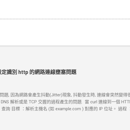
ut 設定識別 http 的網路連線壅塞問題
, 因為網路會產生抖動(Jitter)現象, 抖動發生時, 連線會突然變得
S 解析或是 TCP 交握的過程產生的問題. 當 curl 連線到一個 H
查詢 目標 ：解析主機名 (如 example.com ) 對應的 IP 位址。 過程 ：
地址。 結果 ：若查詢成功，返回 IP 地址， curl 將繼續下一步。若查詢
握 (Three-Way Handshake) 目標 ：建立與目標伺服器的 TCP 連線
器回應 SYN-ACK ，然後 curl 返回 ACK 完成三向交握，建立起 TC