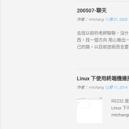
connect-timeout
200507-聊天
的 HTTP 請求，根據 URL
作者：
mtchang
11月 01, 2005
數據（如表單數據），然後
現網路問題，則請求可能中止
去找以前的老師聊聊，沒什
的回應內容。 過程 ：伺服器
西，找一個方向 用心做出
務）生成回應，並加上適當的 H
己的路。以目前技術而言要就
標 ： curl 從伺服器接收
方向： * X-windows上程式的開發： 
如 200 OK 、 404 N
Java在嵌入式系統上的
寫入文件；若未指定，則在終
時等著我去讀，但好的工作
Linux 下使用終端機連接 s
作者：
mtchang
12月 11, 2014
RS232
Linux
mtchang
少見了)，
/dev/tty