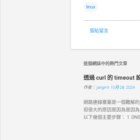
linux
張貼留言
留
言
這個網誌中的熱門文章
透過 curl 的 timeo
作者：
jangmt
10月 28, 2024
網路連線壅塞是一個難解的問題
但很大的原因是因為是因為 DN
以下幾個主要步驟： 1. DNS 
查詢，獲取目標伺服器的 IP 
錯誤並中止。 2. TCP 三向交
發送一個 SYN 封包，目標伺服