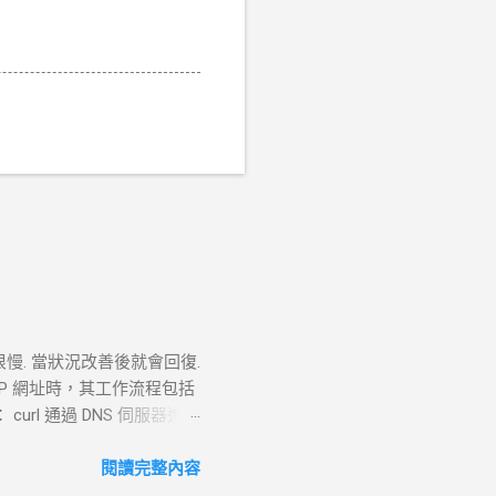
很慢. 當狀況改善後就會回復.
TTP 網址時，其工作流程包括
 curl 通過 DNS 伺服器進行
失敗， curl 則返回 DNS
。 過程 ： curl 通過系統內核
閱讀完整內容
P 連線。 結果 ：若在 --