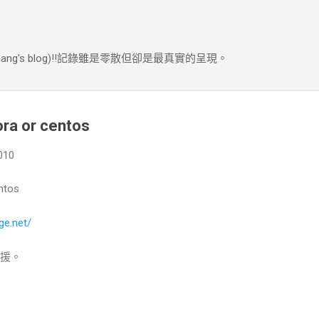
跳到主要內容
ng's blog)!!記錄雖是零散但卻是最真實的呈現。
a or centos
010
ntos
ge.net/
支援。