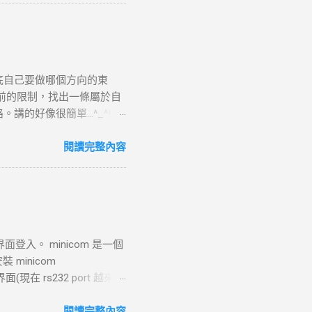
請求 目標 ：向伺服器發送具體
TTP 請求標頭並附加任何所需的
請求並準備回應，若過程中出
URL 路徑處理並生成對應
底自己要做哪個方向的東
如讀取靜態文件或調用後端服
前的限制，找出一條屬於自
5. 接收 HTTP 回應 目
好像很簡單...^_^!!
TP 回應標頭（包括狀態碼，
.php?page=wxWindows * 使用
定了輸出文件， curl 將回應
來跳到更好的工作 研究所隨
閱讀完整內容
登入。 minicom 是一個
 minicom
32 界面(現在 rs232 port 越來越
yUSB0 -->
:34 debian kernel: [
閱讀完整內容