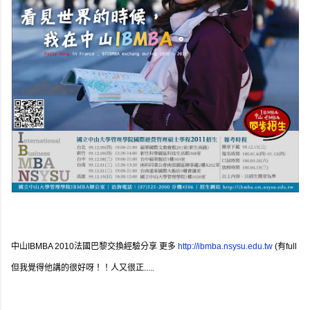
中山IBMBA 2010法國巴黎交換經驗分享 更多
http://ibmba.nsysu.edu.tw
(有full
但我覺得他講的很好呀！！人又很正.....
hd畫質，希望他不會來信問候我......)