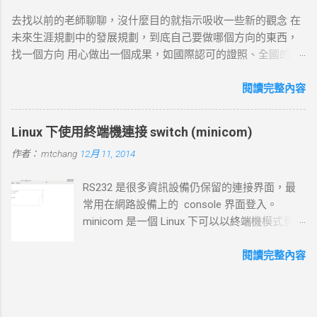
標 ：建立與目標伺服器的 TCP 連線。 過程 ： curl 通過系統內
去找以前的老師聊聊，沒什麼目的就指示吸收一些新的觀念 在
核發送一個 SYN 封包，目標伺服器回應 SYN-ACK ，然後 curl
未來生涯規劃中的發展規劃，到底自己要做哪個方向的東西，
返回 ACK 完成三向交握，建立起 TCP 連線。 結果 ：若在 --
找一個方向 用心做出一個成果，如國際認可的證照、全國的比
connect-timeout 設定時間內未完成三向交握，則連線失敗並返
賽名次都可以讓自己突破 目前的限制，找出一條屬於自己的
回超時錯誤。 3. 發送 HTTP 請求 目標 ：向伺服器發送具體的
路。以目前技術而言要就做最大最廣，否則 就做最小最少，避
閱讀完整內容
HTTP 請求，根據 URL 設定不同的請求方法（如 GET 、 POST
開競爭者，找出沒有人走的路。講的好像很簡單...^_^!! 方向： *
）。 過程 ： curl 構建 HTTP 請求標頭並附加任何所需的數據
X-windows上程式的開發： http://www.wxwidgets.org/
（如表單數據），然後通過已建立的 TCP 連線將請求發送到伺
Linux 下使用終端機連接 switch (minicom)
http://tavi.debian.org.tw/index.php?page=wxWindows * 使用
服器。 結果 ：伺服器接收請求並準備回應，若過程中出現網路
作者：
mtchang
12月 11, 2014
Java在嵌入式系統上的開發 當然如果在學習過程中，有好的工
問題，則請求可能中止或失敗。 4. 伺服器處理請求並返回回應
作一定要爭取，要藉由好的工作來跳到更好的工作 研究所隨時
目標 ：伺服器根據請求的 URL 路徑處理並生成對應的回應內
RS232 是很多資訊設備仍保留的連接界面，最
等著我去讀，但好的工作不是常常有的，一定要把握住好的機
容。 過程 ：伺服器確認請求內容後，由 HTTP 伺服器（如
常用在網路設備上的 console 界面登入。
會。
httpd ）根據需求（例如讀取靜態文件或調用後端服務）生成回
minicom 是一個 Linux 下可以以終端機模式登入
應，並加上適當的 HTTP 狀態碼和標頭。 結果 ：伺服器將回應
的程式，和以前 dos 時代的鐵力士很相 似 # 安
內容傳回給 curl 客戶端。 5. 接收 HTTP 回應 目標 ： curl 從伺
裝 minicom mtchang@debian:~$ sudo apt-get
閱讀完整內容
服器接收回應數據，並在終端或指定的輸出目標中顯示。 過程
install minicom # 我用的是 usb to rsr232 界面
： curl 讀取 HTTP 回應標頭（包括狀態碼，如 200 OK 、 404
(現在 rs232 port 越來越少見了)，藉由
Not Found 等）及內容，並根據需要顯示、保存或處理該回
messages 檔案觀看他自動賦予那個 device 編
應。 結果 ：若指定了輸出文件， curl 將回應寫入文件；若未指