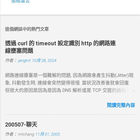
張貼留言
留
言
這個網誌中的熱門文章
透過 curl 的 timeout 設定識別 http 的網路連
線壅塞問題
作者：
jangmt
10月 28, 2024
網路連線壅塞是一個難解的問題, 因為網路會產生抖動(Jitter)現
象, 抖動發生時, 連線會突然變得很慢. 當狀況改善後就會回復.
但很大的原因是因為是因為 DNS 解析或是 TCP 交握的過程產
生的問題. 當 curl 連線到一個 HTTP 網址時，其工作流程包括
以下幾個主要步驟： 1. DNS 查詢 目標 ：解析主機名 (如
閱讀完整內容
example.com ) 對應的 IP 位址。 過程 ： curl 通過 DNS 伺服器
進行查詢，獲取目標伺服器的 IP 地址。 結果 ：若查詢成功，
200507-聊天
返回 IP 地址， curl 將繼續下一步。若查詢失敗， curl 則返回
作者：
mtchang
11月 01, 2005
DNS 錯誤並中止。 2. TCP 三向交握 (Three-Way Handshake) 目