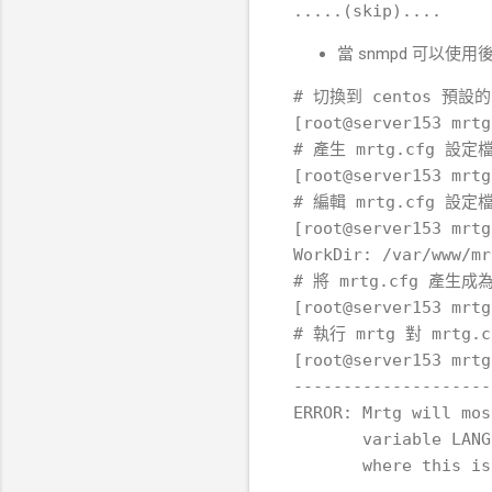
當 snmpd 可以使
# 切換到 centos 預設的 m
[root@server153 mrtg
# 產生 mrtg.cfg 設定檔
[root@server153 mrtg
# 編輯 mrtg.cfg 設定檔
[root@server153 mrtg
WorkDir: /var/www/mrt
# 將 mrtg.cfg 產生成為
[root@server153 mrtg
# 執行 mrtg 對 mrt
[root@server153 mrtg
--------------------
ERROR: Mrtg will mos
       variable LANG
       where this is