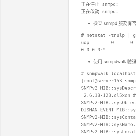
正在停止 snmpd:        
檢查 snmpd 服務有
# netstat -tnulp | g
udp        0      0 
使用 snmpdwalk
# snmpwalk localhost
[root@server153 snmp
SNMPv2-MIB::sysDescr
 2.6.18-128.el5xen #
SNMPv2-MIB::sysObjec
DISMAN-EVENT-MIB::sy
SNMPv2-MIB::sysConta
SNMPv2-MIB::sysName.
SNMPv2-MIB::sysLocat