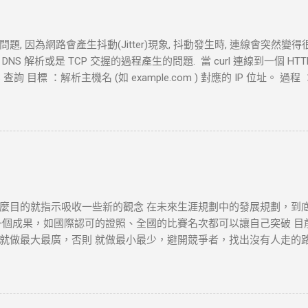
, 因為網路會產生抖動(Jitter)現象, 抖動發生時, 連線會突然變得
S 解析或是 TCP 交握的過程產生的問題. 當 curl 連線到一個 H
查詢 目標 ：解析主機名 (如 example.com ) 對應的 IP 位址。 過程 ：
地址。 結果 ：若查詢成功，返回 IP 地址， curl 將繼續下一步。若查詢
握 (Three-Way Handshake) 目標 ：建立與目標伺服器的 TCP 連線
器回應 SYN-ACK ，然後 curl 返回 ACK 完成三向交握，建立起 TC
 設定時間內未完成三向交握，則連線失敗並返回超時錯誤。 3. 發送 HTTP 
 設定不同的請求方法（如 GET 、 POST ）。 過程 ： curl 構建 H
通過已建立的 TCP 連線將請求發送到伺服器。 結果 ：伺服器接收
或失敗。 4. 伺服器處理請求並返回回應 目標 ：伺服器根據請求的 
麼目的就指示吸收一些新的觀念 在未來生涯規劃中的發展規劃，到
確認請求內容後，由 HTTP 伺服器（如 httpd ）根據需求（例
一個成果，如國際認可的證照、全國的比賽名次都可以讓自己突破 目
TTP 狀態碼和標頭。 結果 ：伺服器將回應內容傳回給 curl 客戶端。 
做最大最廣，否則 就做最小最少，避開競爭者，找出沒有人走的路。講的
回應數據，並在終端或指定的輸出目標中顯示。 過程 ： curl 讀取 HT
http://www.wxwidgets.org/ http://tavi.debian.org.tw/index
ot Found 等）及內容，並根據需要顯示、保存或處理該回應。 結果 ：若指
開發 當然如果在學習過程中，有好的工作一定要爭取，要藉由好的工作
端中顯示。...
不是常常有的，一定要把握住好的機會。