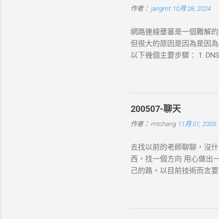
作者：
jangmt
10月 28, 2024
網路連線壅塞是一個難解的問題
但很大的原因是因為是因為 DN
以下幾個主要步驟： 1. DNS 
查詢，獲取目標伺服器的 IP 
錯誤並中止。 2. TCP 三向交
發送一個 SYN 封包，目標伺服
connect-timeout
200507-聊天
的 HTTP 請求，根據 URL
作者：
mtchang
11月 01, 2005
數據（如表單數據），然後
現網路問題，則請求可能中止
去找以前的老師聊聊，沒什
的回應內容。 過程 ：伺服器
西，找一個方向 用心做出
務）生成回應，並加上適當的 H
己的路。以目前技術而言要就
標 ： curl 從伺服器接收
方向： * X-windows上程式的開發： 
如 200 OK 、 404 N
Java在嵌入式系統上的
寫入文件；若未指定，則在終
時等著我去讀，但好的工作