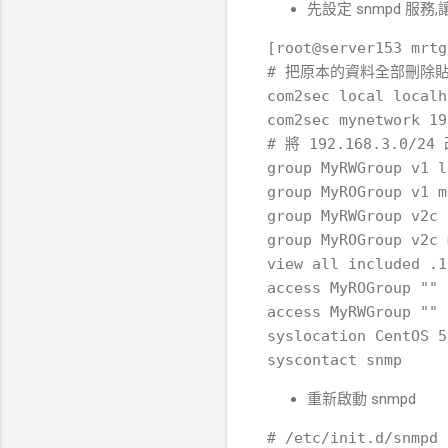
先設定 snmpd 服務
[root@server153 mrtg
# 把原本的資料全部刪除貼
com2sec local localh
com2sec mynetwork 19
# 將 192.168.3.0/2
group MyRWGroup v1 l
group MyROGroup v1 m
group MyRWGroup v2c 
group MyROGroup v2c 
view all included .1
access MyROGroup "" 
access MyRWGroup "" 
syslocation CentOS 5.
重新啟動 snmpd
# /etc/init.d/snmpd 