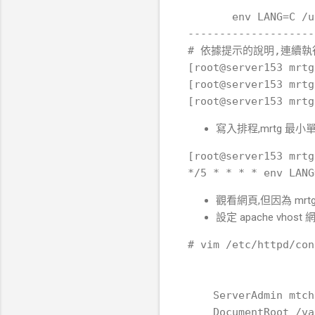
       env LANG=C /u
--------------------
# 依據提示的說明,連續執
[root@server153 mrtg
[root@server153 mrtg
寫入排程,mrtg 最小
[root@server153 mrtg
觀看網頁,但因為 mrtg
設定 apache vhost 
# vim /etc/httpd/con
    ServerAdmin mtch
    DocumentRoot /va