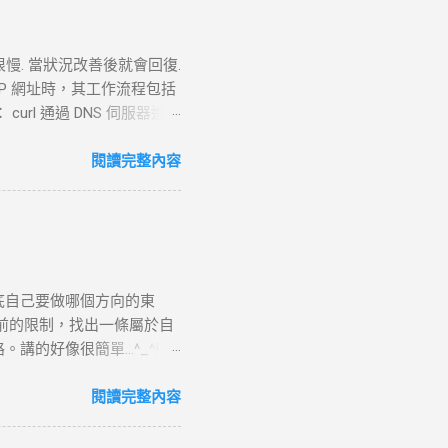
很慢. 當狀況改善後就會回復.
TTP 網址時，其工作流程包括
 curl 通過 DNS 伺服器進行
失敗， curl 則返回 DNS
。 過程 ： curl 通過系統內核
閱讀完整內容
P 連線。 結果 ：若在 --
請求 目標 ：向伺服器發送具體
TTP 請求標頭並附加任何所需的
請求並準備回應，若過程中出
URL 路徑處理並生成對應
底自己要做哪個方向的東
如讀取靜態文件或調用後端服
前的限制，找出一條屬於自
5. 接收 HTTP 回應 目
好像很簡單...^_^!!
TP 回應標頭（包括狀態碼，
.php?page=wxWindows * 使用
定了輸出文件， curl 將回應
來跳到更好的工作 研究所隨
閱讀完整內容