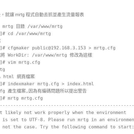
用後，就讓 mrtg 程式自動去抓並產生流量報表
rtg 目錄 /var/www/mrtg

]# cd /var/www/mrtg



]# cfgmaker public@192.168.3.153 > mrtg.cfg

將 WorkDir: /var/www/mrtg 修改為這樣

]# vim mrtg.cfg 

g

 html 網頁檔案

]# indexmaker mrtg.cfg > index.html

g.cfg 產生檔案,因為有編碼問題所以提出警告

]# mrtg mrtg.cfg 

--------------------------------------------------
t likely not work properly when the environment

 is set to UTF-8. Please run mrtg in an environmen
 not the case. Try the following command to start: