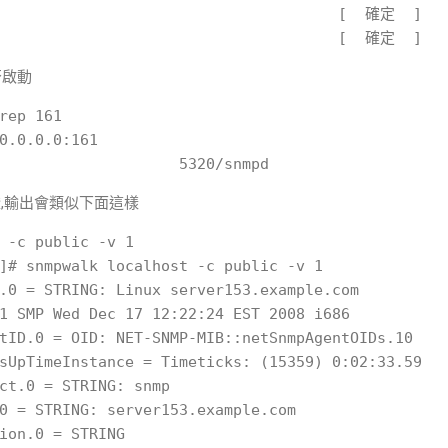
                                    [  確定  ]

否啟動
rep 161

0.0.0.0:161                 

 驗證,輸出會類似下面這樣
 -c public -v 1 

]# snmpwalk localhost -c public -v 1 

.0 = STRING: Linux server153.example.com

1 SMP Wed Dec 17 12:22:24 EST 2008 i686

tID.0 = OID: NET-SNMP-MIB::netSnmpAgentOIDs.10

sUpTimeInstance = Timeticks: (15359) 0:02:33.59

ct.0 = STRING: snmp

0 = STRING: server153.example.com

ion.0 = STRING
