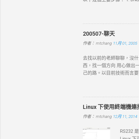
查詢，獲取目標伺服器的 IP 
錯誤並中止。 2. TCP 三向交
發送一個 SYN 封包，目標伺服
connect-timeout
200507-聊天
的 HTTP 請求，根據 URL
作者：
mtchang
11月 01, 2005
數據（如表單數據），然後
現網路問題，則請求可能中止
去找以前的老師聊聊，沒什
的回應內容。 過程 ：伺服器
西，找一個方向 用心做出
務）生成回應，並加上適當的 H
己的路。以目前技術而言要就
標 ： curl 從伺服器接收
方向： * X-windows上程式的開發： 
如 200 OK 、 404 N
Java在嵌入式系統上的
寫入文件；若未指定，則在終
時等著我去讀，但好的工作
Linux 下使用終端機連接 s
作者：
mtchang
12月 11, 2014
RS232
Linux