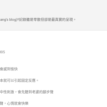
跳到主要內容
ng's blog)!!記錄雖是零散但卻是最真實的呈現。
005
會感到愉快
本就可以引起固定反應。
中性刺激，會先聽到老婆的腳步聲
聲，心情就會快樂