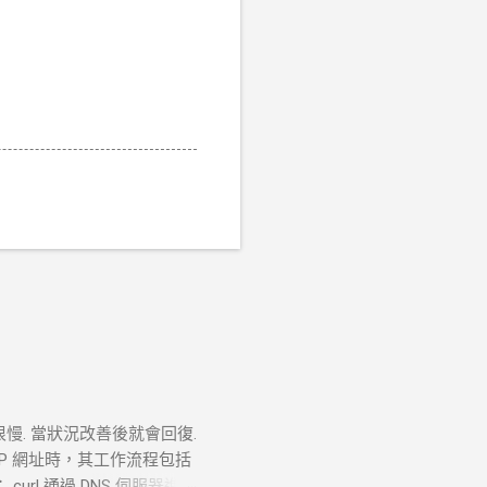
很慢. 當狀況改善後就會回復.
TTP 網址時，其工作流程包括
 curl 通過 DNS 伺服器進行