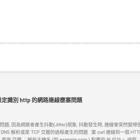
ut 設定識別 http 的網路連線壅塞問題
, 因為網路會產生抖動(Jitter)現象, 抖動發生時, 連線會突然變得
S 解析或是 TCP 交握的過程產生的問題. 當 curl 連線到一個 H
查詢 目標 ：解析主機名 (如 example.com ) 對應的 IP 位址。 過程 ：