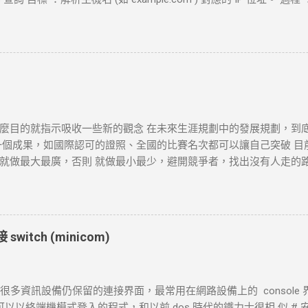
地址。 結果 ：若查詢成功，返回 IP 地址， curl 將繼續下一步。若查詢
握 (Three-Way Handshake) 目標 ：建立與目標伺服器的 TCP 連線
器回應 SYN-ACK ，然後 curl 返回 ACK 完成三向交握，建立起 TC
 設定時間內未完成三向交握，則連線失敗並返回超時錯誤。 3. 發送 HTTP 
 設定不同的請求方法（如 GET 、 POST ）。 過程 ： curl 構建 H
通過已建立的 TCP 連線將請求發送到伺服器。 結果 ：伺服器接收
或失敗。 4. 伺服器處理請求並返回回應 目標 ：伺服器根據請求的 
麼目的就指示吸收一些新的觀念 在未來生涯規劃中的發展規劃，到
確認請求內容後，由 HTTP 伺服器（如 httpd ）根據需求（例
一個成果，如國際認可的證照、全國的比賽名次都可以讓自己突破 目
TTP 狀態碼和標頭。 結果 ：伺服器將回應內容傳回給 curl 客戶端。 
做最大最廣，否則 就做最小最少，避開競爭者，找出沒有人走的路。講的
回應數據，並在終端或指定的輸出目標中顯示。 過程 ： curl 讀取 HT
http://www.wxwidgets.org/ http://tavi.debian.org.tw/index
ot Found 等）及內容，並根據需要顯示、保存或處理該回應。 結果 ：若指
開發 當然如果在學習過程中，有好的工作一定要爭取，要藉由好的工作
端中顯示。...
不是常常有的，一定要把握住好的機會。
witch (minicom)
 是很多資訊設備仍保留的連接界面，最常用在網路設備上的 console 界面
 下可以以終端機模式登入的程式，和以前 dos 時代的鐵力士很相 似 # 安裝