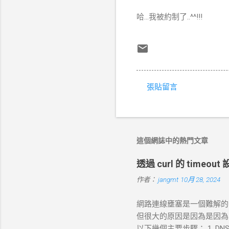
哈...我被約制了..^^!!!
張貼留言
留
言
這個網誌中的熱門文章
透過 curl 的 timeo
作者：
jangmt
10月 28, 2024
網路連線壅塞是一個難解的問題
但很大的原因是因為是因為 DN
以下幾個主要步驟： 1. DNS 