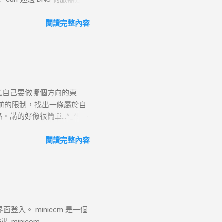
失敗， curl 則返回 DNS
。 過程 ： curl 通過系統內核
閱讀完整內容
P 連線。 結果 ：若在 --
請求 目標 ：向伺服器發送具體
TTP 請求標頭並附加任何所需的
請求並準備回應，若過程中出
URL 路徑處理並生成對應
底自己要做哪個方向的東
如讀取靜態文件或調用後端服
前的限制，找出一條屬於自
5. 接收 HTTP 回應 目
好像很簡單...^_^!!
TP 回應標頭（包括狀態碼，
.php?page=wxWindows * 使用
定了輸出文件， curl 將回應
來跳到更好的工作 研究所隨
閱讀完整內容
登入。 minicom 是一個
 minicom