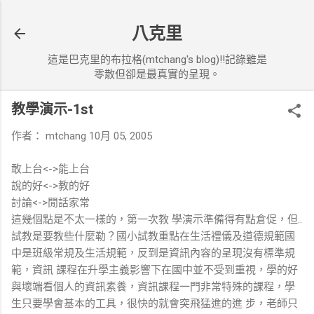
跳到主要內容
八克里
這是巴克里的布拉格(mtchang's blog)!!記錄雖是
零散但卻是最真實的呈現。
教學演示-1st
作者：
mtchang
10月 05, 2005
敢上台<->能上台
說的好<->教的好
討論<->閒話家常
這幾個點是不太一樣的，第一次教 學演示準備得有點倉促，但..
試教是要教些什麼勒？國小試教重點在生活禮儀及道德規範國
中是班級常規及生活規範，反到是資訊內容的呈現沒有標準規
範，資訊 課程在升學主義影響下在國中並不受到重視，學的好
與壞端看個人的資訊素養，資訊課程一門非常特殊的課程，學
生只要學會基本的工具，很快的就會突飛猛進的進 步，老師只