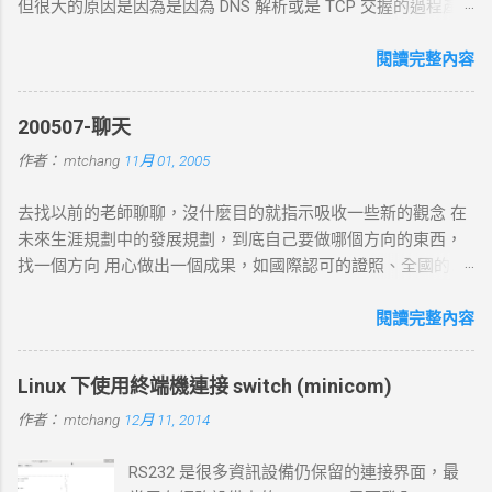
但很大的原因是因為是因為 DNS 解析或是 TCP 交握的過程產
生的問題. 當 curl 連線到一個 HTTP 網址時，其工作流程包括
以下幾個主要步驟： 1. DNS 查詢 目標 ：解析主機名 (如
閱讀完整內容
example.com ) 對應的 IP 位址。 過程 ： curl 通過 DNS 伺服器
進行查詢，獲取目標伺服器的 IP 地址。 結果 ：若查詢成功，
200507-聊天
返回 IP 地址， curl 將繼續下一步。若查詢失敗， curl 則返回
作者：
mtchang
11月 01, 2005
DNS 錯誤並中止。 2. TCP 三向交握 (Three-Way Handshake) 目
標 ：建立與目標伺服器的 TCP 連線。 過程 ： curl 通過系統內
去找以前的老師聊聊，沒什麼目的就指示吸收一些新的觀念 在
核發送一個 SYN 封包，目標伺服器回應 SYN-ACK ，然後 curl
未來生涯規劃中的發展規劃，到底自己要做哪個方向的東西，
返回 ACK 完成三向交握，建立起 TCP 連線。 結果 ：若在 --
找一個方向 用心做出一個成果，如國際認可的證照、全國的比
connect-timeout 設定時間內未完成三向交握，則連線失敗並返
賽名次都可以讓自己突破 目前的限制，找出一條屬於自己的
回超時錯誤。 3. 發送 HTTP 請求 目標 ：向伺服器發送具體的
路。以目前技術而言要就做最大最廣，否則 就做最小最少，避
閱讀完整內容
HTTP 請求，根據 URL 設定不同的請求方法（如 GET 、 POST
開競爭者，找出沒有人走的路。講的好像很簡單...^_^!! 方向： *
）。 過程 ： curl 構建 HTTP 請求標頭並附加任何所需的數據
X-windows上程式的開發： http://www.wxwidgets.org/
（如表單數據），然後通過已建立的 TCP 連線將請求發送到伺
Linux 下使用終端機連接 switch (minicom)
http://tavi.debian.org.tw/index.php?page=wxWindows * 使用
服器。 結果 ：伺服器接收請求並準備回應，若過程中出現網路
作者：
mtchang
12月 11, 2014
Java在嵌入式系統上的開發 當然如果在學習過程中，有好的工
問題，則請求可能中止或失敗。 4. 伺服器處理請求並返回回應
作一定要爭取，要藉由好的工作來跳到更好的工作 研究所隨時
目標 ：伺服器根據請求的 URL 路徑處理並生成對應的回應內
RS232 是很多資訊設備仍保留的連接界面，最
等著我去讀，但好的工作不是常常有的，一定要把握住好的機
容。 過程 ：伺服器確認請求內容後，由 HTTP 伺服器（如