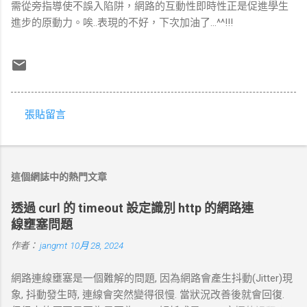
需從旁指導使不誤入陷阱，網路的互動性即時性正是促進學生
進步的原動力。唉..表現的不好，下次加油了...^^!!!
張貼留言
留
言
這個網誌中的熱門文章
透過 curl 的 timeout 設定識別 http 的網路連
線壅塞問題
作者：
jangmt
10月 28, 2024
網路連線壅塞是一個難解的問題, 因為網路會產生抖動(Jitter)現
象, 抖動發生時, 連線會突然變得很慢. 當狀況改善後就會回復.