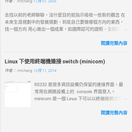
作者：
mtchang
11月 01, 2005
DNS 錯誤並中止。 2. TCP 三向交握 (Three-Way Handshake) 目
標 ：建立與目標伺服器的 TCP 連線。 過程 ： curl 通過系統內
去找以前的老師聊聊，沒什麼目的就指示吸收一些新的觀念 在
核發送一個 SYN 封包，目標伺服器回應 SYN-ACK ，然後 curl
未來生涯規劃中的發展規劃，到底自己要做哪個方向的東西，
返回 ACK 完成三向交握，建立起 TCP 連線。 結果 ：若在 --
找一個方向 用心做出一個成果，如國際認可的證照、全國的比
connect-timeout 設定時間內未完成三向交握，則連線失敗並返
賽名次都可以讓自己突破 目前的限制，找出一條屬於自己的
回超時錯誤。 3. 發送 HTTP 請求 目標 ：向伺服器發送具體的
路。以目前技術而言要就做最大最廣，否則 就做最小最少，避
閱讀完整內容
HTTP 請求，根據 URL 設定不同的請求方法（如 GET 、 POST
開競爭者，找出沒有人走的路。講的好像很簡單...^_^!! 方向： *
）。 過程 ： curl 構建 HTTP 請求標頭並附加任何所需的數據
X-windows上程式的開發： http://www.wxwidgets.org/
（如表單數據），然後通過已建立的 TCP 連線將請求發送到伺
Linux 下使用終端機連接 switch (minicom)
http://tavi.debian.org.tw/index.php?page=wxWindows * 使用
服器。 結果 ：伺服器接收請求並準備回應，若過程中出現網路
作者：
mtchang
12月 11, 2014
Java在嵌入式系統上的開發 當然如果在學習過程中，有好的工
問題，則請求可能中止或失敗。 4. 伺服器處理請求並返回回應
作一定要爭取，要藉由好的工作來跳到更好的工作 研究所隨時
目標 ：伺服器根據請求的 URL 路徑處理並生成對應的回應內
RS232 是很多資訊設備仍保留的連接界面，最
等著我去讀，但好的工作不是常常有的，一定要把握住好的機
容。 過程 ：伺服器確認請求內容後，由 HTTP 伺服器（如
常用在網路設備上的 console 界面登入。
會。
httpd ）根據需求（例如讀取靜態文件或調用後端服務）生成回
minicom 是一個 Linux 下可以以終端機模式登入
應，並加上適當的 HTTP 狀態碼和標頭。 結果 ：伺服器將回應
的程式，和以前 dos 時代的鐵力士很相 似 # 安
內容傳回給 curl 客戶端。 5. 接收 HTTP 回應 目標 ： curl 從伺
裝 minicom mtchang@debian:~$ sudo apt-get
閱讀完整內容
服器接收回應數據，並在終端或指定的輸出目標中顯示。 過程
install minicom # 我用的是 usb to rsr232 界面
： curl 讀取 HTTP 回應標頭（包括狀態碼，如 200 OK 、 404
(現在 rs232 port 越來越少見了)，藉由
Not Found 等）及內容，並根據需要顯示、保存或處理該回