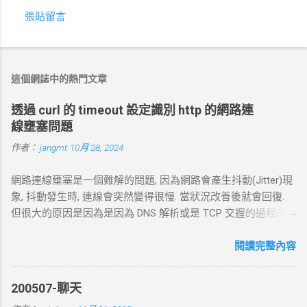
張貼留言
留
言
這個網誌中的熱門文章
透過 curl 的 timeout 設定識別 http 的網路連
線壅塞問題
作者：
jangmt
10月 28, 2024
網路連線壅塞是一個難解的問題, 因為網路會產生抖動(Jitter)現
象, 抖動發生時, 連線會突然變得很慢. 當狀況改善後就會回復.
但很大的原因是因為是因為 DNS 解析或是 TCP 交握的過程產
生的問題. 當 curl 連線到一個 HTTP 網址時，其工作流程包括
以下幾個主要步驟： 1. DNS 查詢 目標 ：解析主機名 (如
閱讀完整內容
example.com ) 對應的 IP 位址。 過程 ： curl 通過 DNS 伺服器
進行查詢，獲取目標伺服器的 IP 地址。 結果 ：若查詢成功，
200507-聊天
返回 IP 地址， curl 將繼續下一步。若查詢失敗， curl 則返回