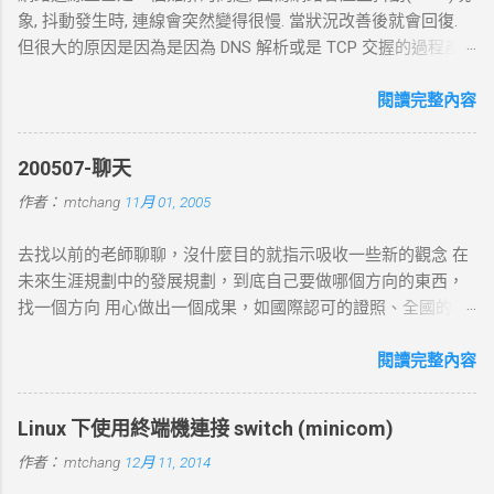
象, 抖動發生時, 連線會突然變得很慢. 當狀況改善後就會回復.
但很大的原因是因為是因為 DNS 解析或是 TCP 交握的過程產
生的問題. 當 curl 連線到一個 HTTP 網址時，其工作流程包括
以下幾個主要步驟： 1. DNS 查詢 目標 ：解析主機名 (如
閱讀完整內容
example.com ) 對應的 IP 位址。 過程 ： curl 通過 DNS 伺服器
進行查詢，獲取目標伺服器的 IP 地址。 結果 ：若查詢成功，
200507-聊天
返回 IP 地址， curl 將繼續下一步。若查詢失敗， curl 則返回
作者：
mtchang
11月 01, 2005
DNS 錯誤並中止。 2. TCP 三向交握 (Three-Way Handshake) 目
標 ：建立與目標伺服器的 TCP 連線。 過程 ： curl 通過系統內
去找以前的老師聊聊，沒什麼目的就指示吸收一些新的觀念 在
核發送一個 SYN 封包，目標伺服器回應 SYN-ACK ，然後 curl
未來生涯規劃中的發展規劃，到底自己要做哪個方向的東西，
返回 ACK 完成三向交握，建立起 TCP 連線。 結果 ：若在 --
找一個方向 用心做出一個成果，如國際認可的證照、全國的比
connect-timeout 設定時間內未完成三向交握，則連線失敗並返
賽名次都可以讓自己突破 目前的限制，找出一條屬於自己的
回超時錯誤。 3. 發送 HTTP 請求 目標 ：向伺服器發送具體的
路。以目前技術而言要就做最大最廣，否則 就做最小最少，避
閱讀完整內容
HTTP 請求，根據 URL 設定不同的請求方法（如 GET 、 POST
開競爭者，找出沒有人走的路。講的好像很簡單...^_^!! 方向： *
）。 過程 ： curl 構建 HTTP 請求標頭並附加任何所需的數據
X-windows上程式的開發： http://www.wxwidgets.org/
（如表單數據），然後通過已建立的 TCP 連線將請求發送到伺
Linux 下使用終端機連接 switch (minicom)
http://tavi.debian.org.tw/index.php?page=wxWindows * 使用
服器。 結果 ：伺服器接收請求並準備回應，若過程中出現網路
作者：
mtchang
12月 11, 2014
Java在嵌入式系統上的開發 當然如果在學習過程中，有好的工
問題，則請求可能中止或失敗。 4. 伺服器處理請求並返回回應
作一定要爭取，要藉由好的工作來跳到更好的工作 研究所隨時