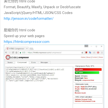
美化你的 html code
Format, Beautify, Maxify, Unpack or Deobfuscate
JavaScript/jQuery/HTML/JSON/CSS Codes
http://jenson.in/codeformatter/
壓縮你的 html code
Speed up your web pages
https://htmlcompressor.com