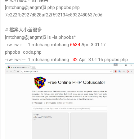
[mtchang@jangmt]$ php phpobs.php
7c222fb2927d828af22f592134e8932480637c0d
# 檔案大小差很多
[mtchang@jangmt]$ ls -la phpobs*
-rw-rw-r--. 1 mtchang mtchang
6634
Apr 3 01:17
phpobs_code.php
-rw-rw-r--. 1 mtchang mtchang
32
Apr 3 01:16 phpobs.php