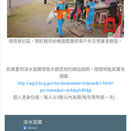
領用登記區，剛好遇到幼稚園整團帶來戶外交學兼拿樹苗。
如果要到深水苗圃領苗木請見他的網站說明，兩個地點其實有
順路....
http://agri2.kcg.gov.tw/deepwater/indexa4c1.html?
pn=tview&id=v644yyh454gl
個人憑身份證，每人以5株以內為限(每年限申請一次) ...