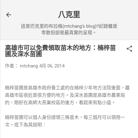
跳到主要內容
八克里
這是巴克里的布拉格(mtchang's blog)!!記錄雖是
零散但卻是最真實的呈現。
高雄市可以免費領取苗木的地方：楠梓苗
圃及深水苗圃
作者：
mtchang
4月 06, 2014
楠梓苗圃是高雄市政府養工處的在楠梓少年地方法院後面，離
高雄市區很近是很方便的地方。及深水苗圃是高雄市農業局
的，剛好在高師大燕巢校區的後方，看起來有點小遠。
楠梓苗圃可以個人身份證領三株苗木，每三個月可以領用一
次。底下為其說明：