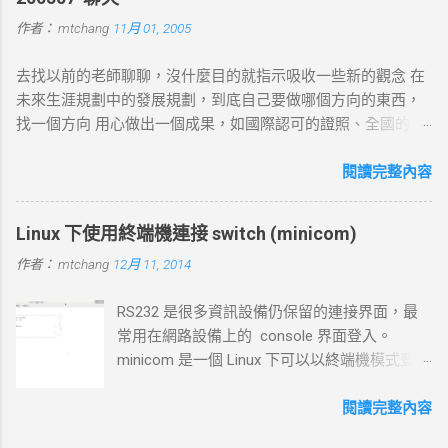
返回 IP 地址， curl 將繼續下一步。若查詢失敗， curl 則返回
作者：
mtchang
11月 01, 2005
DNS 錯誤並中止。 2. TCP 三向交握 (Three-Way Handshake) 目
標 ：建立與目標伺服器的 TCP 連線。 過程 ： curl 通過系統內
去找以前的老師聊聊，沒什麼目的就指示吸收一些新的觀念 在
核發送一個 SYN 封包，目標伺服器回應 SYN-ACK ，然後 curl
未來生涯規劃中的發展規劃，到底自己要做哪個方向的東西，
返回 ACK 完成三向交握，建立起 TCP 連線。 結果 ：若在 --
找一個方向 用心做出一個成果，如國際認可的證照、全國的比
connect-timeout 設定時間內未完成三向交握，則連線失敗並返
賽名次都可以讓自己突破 目前的限制，找出一條屬於自己的
回超時錯誤。 3. 發送 HTTP 請求 目標 ：向伺服器發送具體的
路。以目前技術而言要就做最大最廣，否則 就做最小最少，避
閱讀完整內容
HTTP 請求，根據 URL 設定不同的請求方法（如 GET 、 POST
開競爭者，找出沒有人走的路。講的好像很簡單...^_^!! 方向： *
）。 過程 ： curl 構建 HTTP 請求標頭並附加任何所需的數據
X-windows上程式的開發： http://www.wxwidgets.org/
（如表單數據），然後通過已建立的 TCP 連線將請求發送到伺
Linux 下使用終端機連接 switch (minicom)
http://tavi.debian.org.tw/index.php?page=wxWindows * 使用
服器。 結果 ：伺服器接收請求並準備回應，若過程中出現網路
作者：
mtchang
12月 11, 2014
Java在嵌入式系統上的開發 當然如果在學習過程中，有好的工
問題，則請求可能中止或失敗。 4. 伺服器處理請求並返回回應
作一定要爭取，要藉由好的工作來跳到更好的工作 研究所隨時
目標 ：伺服器根據請求的 URL 路徑處理並生成對應的回應內
RS232 是很多資訊設備仍保留的連接界面，最
等著我去讀，但好的工作不是常常有的，一定要把握住好的機
容。 過程 ：伺服器確認請求內容後，由 HTTP 伺服器（如
常用在網路設備上的 console 界面登入。
會。
httpd ）根據需求（例如讀取靜態文件或調用後端服務）生成回
minicom 是一個 Linux 下可以以終端機模式登入
應，並加上適當的 HTTP 狀態碼和標頭。 結果 ：伺服器將回應
的程式，和以前 dos 時代的鐵力士很相 似 # 安
內容傳回給 curl 客戶端。 5. 接收 HTTP 回應 目標 ： curl 從伺
裝 minicom mtchang@debian:~$ sudo apt-get
閱讀完整內容
服器接收回應數據，並在終端或指定的輸出目標中顯示。 過程
install minicom # 我用的是 usb to rsr232 界面
： curl 讀取 HTTP 回應標頭（包括狀態碼，如 200 OK 、 404