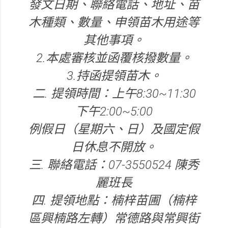
發文日期、聯絡電話、地址、苗
木種類、數量、申領苗木用途等
其他事項。
2.本處審核並函覆核撥數量。
3.持函提領苗木。
二. 提領時間：上午8:30~11:30
下午2:00~5:00
例假日（星期六、日）及國定假
日休息不開放。
三. 聯絡電話：07-3550524 陳秀
麗班長
四. 提領地點：楠梓苗圃（楠梓
區興楠路左轉）常德路與常興街