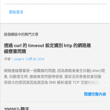
張貼留言
留
言
這個網誌中的熱門文章
透過 curl 的 timeout 設定識別 http 的網路連
線壅塞問題
作者：
jangmt
10月 28, 2024
網路連線壅塞是一個難解的問題, 因為網路會產生抖動(Jitter)現
象, 抖動發生時, 連線會突然變得很慢. 當狀況改善後就會回復.
但很大的原因是因為是因為 DNS 解析或是 TCP 交握的過程產
生的問題. 當 curl 連線到一個 HTTP 網址時，其工作流程包括
以下幾個主要步驟： 1. DNS 查詢 目標 ：解析主機名 (如
閱讀完整內容
example.com ) 對應的 IP 位址。 過程 ： curl 通過 DNS 伺服器
進行查詢，獲取目標伺服器的 IP 地址。 結果 ：若查詢成功，
200507-聊天