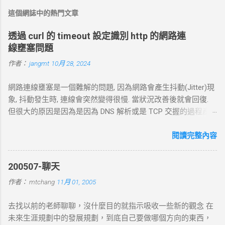
這個網誌中的熱門文章
透過 curl 的 timeout 設定識別 http 的網路連
線壅塞問題
作者：
jangmt
10月 28, 2024
網路連線壅塞是一個難解的問題, 因為網路會產生抖動(Jitter)現
象, 抖動發生時, 連線會突然變得很慢. 當狀況改善後就會回復.
但很大的原因是因為是因為 DNS 解析或是 TCP 交握的過程產
生的問題. 當 curl 連線到一個 HTTP 網址時，其工作流程包括
以下幾個主要步驟： 1. DNS 查詢 目標 ：解析主機名 (如
閱讀完整內容
example.com ) 對應的 IP 位址。 過程 ： curl 通過 DNS 伺服器
進行查詢，獲取目標伺服器的 IP 地址。 結果 ：若查詢成功，
200507-聊天
返回 IP 地址， curl 將繼續下一步。若查詢失敗， curl 則返回
作者：
mtchang
11月 01, 2005
DNS 錯誤並中止。 2. TCP 三向交握 (Three-Way Handshake) 目
標 ：建立與目標伺服器的 TCP 連線。 過程 ： curl 通過系統內
去找以前的老師聊聊，沒什麼目的就指示吸收一些新的觀念 在
核發送一個 SYN 封包，目標伺服器回應 SYN-ACK ，然後 curl
未來生涯規劃中的發展規劃，到底自己要做哪個方向的東西，
返回 ACK 完成三向交握，建立起 TCP 連線。 結果 ：若在 --