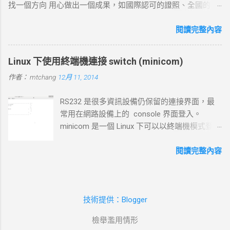
找一個方向 用心做出一個成果，如國際認可的證照、全國的比
connect-timeout 設定時間內未完成三向交握，則連線失敗並返
賽名次都可以讓自己突破 目前的限制，找出一條屬於自己的
回超時錯誤。 3. 發送 HTTP 請求 目標 ：向伺服器發送具體的
路。以目前技術而言要就做最大最廣，否則 就做最小最少，避
閱讀完整內容
HTTP 請求，根據 URL 設定不同的請求方法（如 GET 、 POST
開競爭者，找出沒有人走的路。講的好像很簡單...^_^!! 方向： *
）。 過程 ： curl 構建 HTTP 請求標頭並附加任何所需的數據
X-windows上程式的開發： http://www.wxwidgets.org/
（如表單數據），然後通過已建立的 TCP 連線將請求發送到伺
Linux 下使用終端機連接 switch (minicom)
http://tavi.debian.org.tw/index.php?page=wxWindows * 使用
服器。 結果 ：伺服器接收請求並準備回應，若過程中出現網路
作者：
mtchang
12月 11, 2014
Java在嵌入式系統上的開發 當然如果在學習過程中，有好的工
問題，則請求可能中止或失敗。 4. 伺服器處理請求並返回回應
作一定要爭取，要藉由好的工作來跳到更好的工作 研究所隨時
目標 ：伺服器根據請求的 URL 路徑處理並生成對應的回應內
RS232 是很多資訊設備仍保留的連接界面，最
等著我去讀，但好的工作不是常常有的，一定要把握住好的機
容。 過程 ：伺服器確認請求內容後，由 HTTP 伺服器（如
常用在網路設備上的 console 界面登入。
會。
httpd ）根據需求（例如讀取靜態文件或調用後端服務）生成回
minicom 是一個 Linux 下可以以終端機模式登入
應，並加上適當的 HTTP 狀態碼和標頭。 結果 ：伺服器將回應
的程式，和以前 dos 時代的鐵力士很相 似 # 安
內容傳回給 curl 客戶端。 5. 接收 HTTP 回應 目標 ： curl 從伺
裝 minicom mtchang@debian:~$ sudo apt-get
閱讀完整內容
服器接收回應數據，並在終端或指定的輸出目標中顯示。 過程
install minicom # 我用的是 usb to rsr232 界面
： curl 讀取 HTTP 回應標頭（包括狀態碼，如 200 OK 、 404
(現在 rs232 port 越來越少見了)，藉由
Not Found 等）及內容，並根據需要顯示、保存或處理該回
messages 檔案觀看他自動賦予那個 device 編
應。 結果 ：若指定了輸出文件， curl 將回應寫入文件；若未指
技術提供：Blogger
號。這裡抓到的是 ttyUSB0 --> /dev/ttyUSB0
定，則在終端中顯示。...
mtchang@debian:~$ sudo tail
檢舉濫用情形
/var/log/messages -f Dec 11 09:54:34 debian