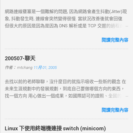
網路連線壅塞是一個難解的問題, 因為網路會產生抖動(Jitter)現
象, 抖動發生時, 連線會突然變得很慢. 當狀況改善後就會回復.
但很大的原因是因為是因為 DNS 解析或是 TCP 交握的過程產
生的問題. 當 curl 連線到一個 HTTP 網址時，其工作流程包括
以下幾個主要步驟： 1. DNS 查詢 目標 ：解析主機名 (如
閱讀完整內容
example.com ) 對應的 IP 位址。 過程 ： curl 通過 DNS 伺服器
進行查詢，獲取目標伺服器的 IP 地址。 結果 ：若查詢成功，
200507-聊天
返回 IP 地址， curl 將繼續下一步。若查詢失敗， curl 則返回
作者：
mtchang
11月 01, 2005
DNS 錯誤並中止。 2. TCP 三向交握 (Three-Way Handshake) 目
標 ：建立與目標伺服器的 TCP 連線。 過程 ： curl 通過系統內
去找以前的老師聊聊，沒什麼目的就指示吸收一些新的觀念 在
核發送一個 SYN 封包，目標伺服器回應 SYN-ACK ，然後 curl
未來生涯規劃中的發展規劃，到底自己要做哪個方向的東西，
返回 ACK 完成三向交握，建立起 TCP 連線。 結果 ：若在 --
找一個方向 用心做出一個成果，如國際認可的證照、全國的比
connect-timeout 設定時間內未完成三向交握，則連線失敗並返
賽名次都可以讓自己突破 目前的限制，找出一條屬於自己的
回超時錯誤。 3. 發送 HTTP 請求 目標 ：向伺服器發送具體的
路。以目前技術而言要就做最大最廣，否則 就做最小最少，避
閱讀完整內容
HTTP 請求，根據 URL 設定不同的請求方法（如 GET 、 POST
開競爭者，找出沒有人走的路。講的好像很簡單...^_^!! 方向： *
）。 過程 ： curl 構建 HTTP 請求標頭並附加任何所需的數據
X-windows上程式的開發： http://www.wxwidgets.org/
（如表單數據），然後通過已建立的 TCP 連線將請求發送到伺
Linux 下使用終端機連接 switch (minicom)
http://tavi.debian.org.tw/index.php?page=wxWindows * 使用
服器。 結果 ：伺服器接收請求並準備回應，若過程中出現網路