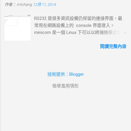
作者：
mtchang
12月 11, 2014
Java在嵌入式系統上的開發 當然如果在學習過程中，有好的工
問題，則請求可能中止或失敗。 4. 伺服器處理請求並返回回應
作一定要爭取，要藉由好的工作來跳到更好的工作 研究所隨時
目標 ：伺服器根據請求的 URL 路徑處理並生成對應的回應內
RS232 是很多資訊設備仍保留的連接界面，最
等著我去讀，但好的工作不是常常有的，一定要把握住好的機
容。 過程 ：伺服器確認請求內容後，由 HTTP 伺服器（如
常用在網路設備上的 console 界面登入。
會。
httpd ）根據需求（例如讀取靜態文件或調用後端服務）生成回
minicom 是一個 Linux 下可以以終端機模式登入
應，並加上適當的 HTTP 狀態碼和標頭。 結果 ：伺服器將回應
的程式，和以前 dos 時代的鐵力士很相 似 # 安
內容傳回給 curl 客戶端。 5. 接收 HTTP 回應 目標 ： curl 從伺
裝 minicom mtchang@debian:~$ sudo apt-get
閱讀完整內容
服器接收回應數據，並在終端或指定的輸出目標中顯示。 過程
install minicom # 我用的是 usb to rsr232 界面
： curl 讀取 HTTP 回應標頭（包括狀態碼，如 200 OK 、 404
(現在 rs232 port 越來越少見了)，藉由
Not Found 等）及內容，並根據需要顯示、保存或處理該回
messages 檔案觀看他自動賦予那個 device 編
應。 結果 ：若指定了輸出文件， curl 將回應寫入文件；若未指
技術提供：Blogger
號。這裡抓到的是 ttyUSB0 --> /dev/ttyUSB0
定，則在終端中顯示。...
mtchang@debian:~$ sudo tail
檢舉濫用情形
/var/log/messages -f Dec 11 09:54:34 debian
kernel: [ 3454.792199] usb 5-1: USB disconnect,
device number 2 Dec 11 10:32:35 debian kernel:
[ 5735.764149] usb 4-1: new full-speed USB
device number 4 using uhci_hcd Dec 11
10:32:35 debian kernel: [ 5735.980153] usb 4-1:
New USB device found, idVendor=5372,