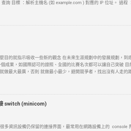
查詢 目標 ：解析主機名 (如 example.com ) 對應的 IP 位址。 過程 ：
地址。 結果 ：若查詢成功，返回 IP 地址， curl 將繼續下一步。若查詢
握 (Three-Way Handshake) 目標 ：建立與目標伺服器的 TCP 連線
器回應 SYN-ACK ，然後 curl 返回 ACK 完成三向交握，建立起 TC
 設定時間內未完成三向交握，則連線失敗並返回超時錯誤。 3. 發送 HTTP 
 設定不同的請求方法（如 GET 、 POST ）。 過程 ： curl 構建 H
通過已建立的 TCP 連線將請求發送到伺服器。 結果 ：伺服器接收
或失敗。 4. 伺服器處理請求並返回回應 目標 ：伺服器根據請求的 
麼目的就指示吸收一些新的觀念 在未來生涯規劃中的發展規劃，到
確認請求內容後，由 HTTP 伺服器（如 httpd ）根據需求（例
一個成果，如國際認可的證照、全國的比賽名次都可以讓自己突破 目
TTP 狀態碼和標頭。 結果 ：伺服器將回應內容傳回給 curl 客戶端。 
做最大最廣，否則 就做最小最少，避開競爭者，找出沒有人走的路。講的
回應數據，並在終端或指定的輸出目標中顯示。 過程 ： curl 讀取 HT
http://www.wxwidgets.org/ http://tavi.debian.org.tw/index
ot Found 等）及內容，並根據需要顯示、保存或處理該回應。 結果 ：若指
開發 當然如果在學習過程中，有好的工作一定要爭取，要藉由好的工作
端中顯示。...
不是常常有的，一定要把握住好的機會。
witch (minicom)
 是很多資訊設備仍保留的連接界面，最常用在網路設備上的 console 界面