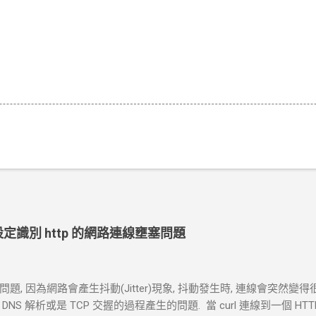
ut 設定識別 http 的網路連線壅塞問題
, 因為網路會產生抖動(Jitter)現象, 抖動發生時, 連線會突然變得
S 解析或是 TCP 交握的過程產生的問題. 當 curl 連線到一個 H