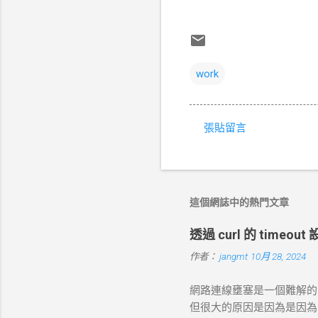
work
張貼留言
留
言
這個網誌中的熱門文章
透過 curl 的 timeo
作者：
jangmt
10月 28, 2024
網路連線壅塞是一個難解的問題
但很大的原因是因為是因為 DN