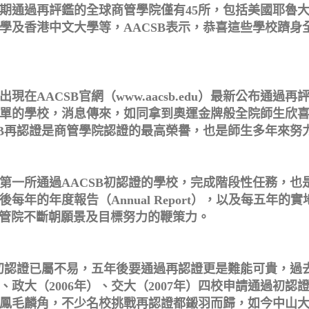
期通過再評鑑的全球商管學院僅有45所，包括美國耶魯
學及香港中文大學等，AACSB表示，恭喜這些學校躋身
現在AACSB官網（www.aacsb.edu）最新公布通過
單的學校，消息傳來，如同拿到奧運金牌般全院師生欣
SB再認證是商管學院認證的最高榮譽，也是師生多年來努
成為第一所通過AACSB初認證的學校，完成階段性任務，
年的年度報告（Annual Report），以及每五年的實地訪
中山管院不斷朝願景及目標努力的鞭策力。
B初認證已屬不易，五年後要通過再認證更是難能可貴，過去
）、政大（2006年）、交大（2007年）四校申請通過初
鳳毛麟角，不少名校挑戰再認證都鎩羽而歸，如今中山