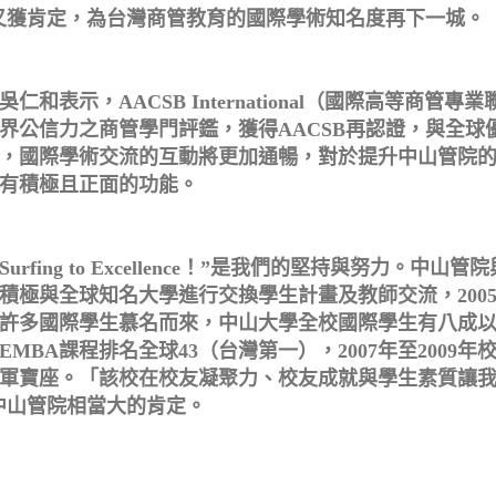
證又獲肯定，為台灣商管教育的國際學術知名度再下一城。
和表示，AACSB International（國際高等商管
界公信力之商管學門評鑑，獲得AACSB再認證，與全球
，國際學術交流的互動將更加通暢，對於提升中山管院
有積極且正面的功能。
Surfing to Excellence！”是我們的堅持與努力。
就積極與全球知名大學進行交換學生計畫及教師交流，2005
許多國際學生慕名而來，中山大學全校國際學生有八成以上
MBA課程排名全球43（台灣第一），2007年至2009
軍寶座。「該校在校友凝聚力、校友成就與學生素質讓
予中山管院相當大的肯定。