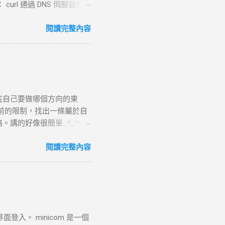
 curl 通過 DNS 伺服器進行
失敗， curl 則返回 DNS
。 過程 ： curl 通過系統內核
閱讀完整內容
P 連線。 結果 ：若在 --
請求 目標 ：向伺服器發送具體
TTP 請求標頭並附加任何所需的
請求並準備回應，若過程中出
URL 路徑處理並生成對應
底自己要做哪個方向的東
如讀取靜態文件或調用後端服
前的限制，找出一條屬於自
5. 接收 HTTP 回應 目
好像很簡單...^_^!!
TP 回應標頭（包括狀態碼，
.php?page=wxWindows * 使用
定了輸出文件， curl 將回應
來跳到更好的工作 研究所隨
閱讀完整內容
登入。 minicom 是一個