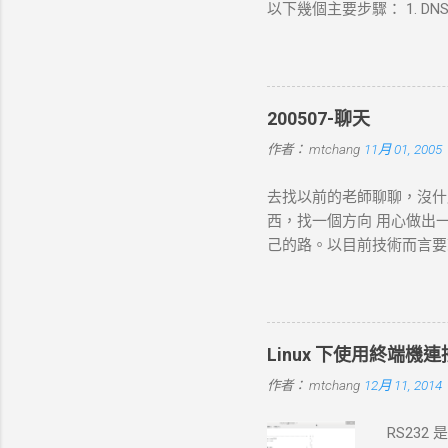
以下幾個主要步驟： 1. DNS 
查詢，獲取目標伺服器的 IP 
錯誤並中止。 2. TCP 三向交
發送一個 SYN 封包，目標伺服
connect-timeout
200507-聊天
的 HTTP 請求，根據 URL
作者：
mtchang
11月 01, 2005
數據（如表單數據），然後
現網路問題，則請求可能中止
去找以前的老師聊聊，沒什
的回應內容。 過程 ：伺服器
西，找一個方向 用心做出
務）生成回應，並加上適當的 H
己的路。以目前技術而言要就
標 ： curl 從伺服器接收
方向： * X-windows上程式的開發： 
如 200 OK 、 404 N
Java在嵌入式系統上的
寫入文件；若未指定，則在終
時等著我去讀，但好的工作
Linux 下使用終端機連接 s
作者：
mtchang
12月 11, 2014
RS232