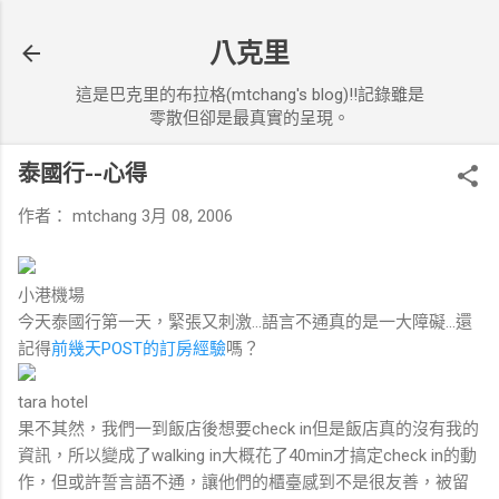
跳到主要內容
八克里
這是巴克里的布拉格(mtchang's blog)!!記錄雖是
零散但卻是最真實的呈現。
泰國行--心得
作者：
mtchang
3月 08, 2006
小港機場
今天泰國行第一天，緊張又刺激...語言不通真的是一大障礙...還
記得
前幾天POST的訂房經驗
嗎？
tara hotel
果不其然，我們一到飯店後想要check in但是飯店真的沒有我的
資訊，所以變成了walking in大概花了40min才搞定check in的動
作，但或許誓言語不通，讓他們的櫃臺感到不是很友善，被留