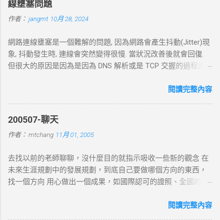
線壅塞問題
作者：
jangmt
10月 28, 2024
網路連線壅塞是一個難解的問題, 因為網路會產生抖動(Jitter)現
象, 抖動發生時, 連線會突然變得很慢. 當狀況改善後就會回復.
但很大的原因是因為是因為 DNS 解析或是 TCP 交握的過程產
生的問題. 當 curl 連線到一個 HTTP 網址時，其工作流程包括
以下幾個主要步驟： 1. DNS 查詢 目標 ：解析主機名 (如
閱讀完整內容
example.com ) 對應的 IP 位址。 過程 ： curl 通過 DNS 伺服器
進行查詢，獲取目標伺服器的 IP 地址。 結果 ：若查詢成功，
200507-聊天
返回 IP 地址， curl 將繼續下一步。若查詢失敗， curl 則返回
作者：
mtchang
11月 01, 2005
DNS 錯誤並中止。 2. TCP 三向交握 (Three-Way Handshake) 目
標 ：建立與目標伺服器的 TCP 連線。 過程 ： curl 通過系統內
去找以前的老師聊聊，沒什麼目的就指示吸收一些新的觀念 在
核發送一個 SYN 封包，目標伺服器回應 SYN-ACK ，然後 curl
未來生涯規劃中的發展規劃，到底自己要做哪個方向的東西，
返回 ACK 完成三向交握，建立起 TCP 連線。 結果 ：若在 --
找一個方向 用心做出一個成果，如國際認可的證照、全國的比
connect-timeout 設定時間內未完成三向交握，則連線失敗並返
賽名次都可以讓自己突破 目前的限制，找出一條屬於自己的
回超時錯誤。 3. 發送 HTTP 請求 目標 ：向伺服器發送具體的
路。以目前技術而言要就做最大最廣，否則 就做最小最少，避
閱讀完整內容
HTTP 請求，根據 URL 設定不同的請求方法（如 GET 、 POST
開競爭者，找出沒有人走的路。講的好像很簡單...^_^!! 方向： *
）。 過程 ： curl 構建 HTTP 請求標頭並附加任何所需的數據