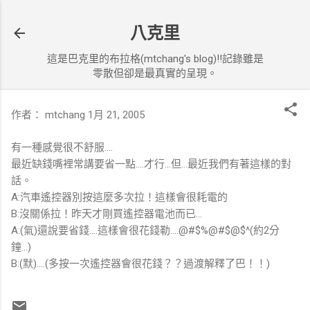
跳到主要內容
八克里
這是巴克里的布拉格(mtchang's blog)!!記錄雖是
零散但卻是最真實的呈現。
作者：
mtchang
1月 21, 2005
有一種感覺很不舒服....
最近缺錢嘴裡常講要省一點....才行...但...最近我們有著這樣的對
話。
A:汽車遙控器別按這麼多次拉！這樣會很耗電的
B:沒關係拉！昨天才剛買遙控器電池而已...
A:(氣)還說要省錢....這樣會很花錢勒....@#$%@#$@$^(約2分
鐘...)
B:(默)....(多按一次遙控器會很花錢？？過渡解釋了巴！！)