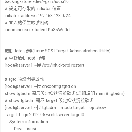
backing-store /dev/vgsrv/iscsi10
# 設定可存取的 initiator 位置
initiator-address 192.168.123.0/24
# 登入的學生帳號密碼
incominguser student PaSsWoRd
啟動 tgtd 服務(Linux SCSI Target Administration Utility)
# 重新啟動 tgtd 服務
[root@server1 ~]# /etc/init.d/tgtd restart
# tgtd 預設開機啟動
[root@server1 ~]# chkconfig tgtd on
show tgtadm 顯示設定檔狀況並驗證(詳細說明 man 8 tgtadm)
# show tgtadm 顯示 target 設定檔狀況並驗證
[root@server1 ~]# tgtadm --mode target --op show
Target 1: iqn.2012-05.world.server:target0
System information:
Driver: iscsi