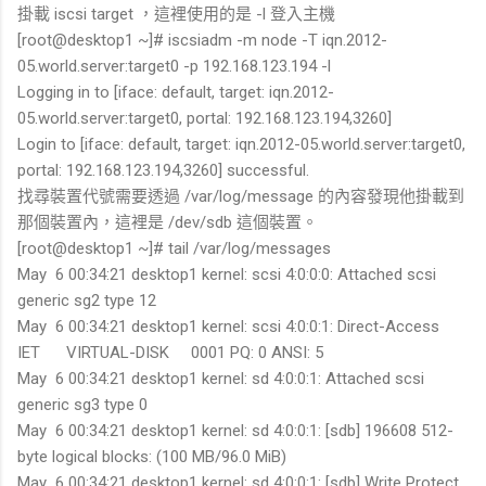
掛載 iscsi target ，這裡使用的是 -l 登入主機
[root@desktop1 ~]# iscsiadm -m node -T iqn.2012-
05.world.server:target0 -p 192.168.123.194 -l
Logging in to [iface: default, target: iqn.2012-
05.world.server:target0, portal: 192.168.123.194,3260]
Login to [iface: default, target: iqn.2012-05.world.server:target0,
portal: 192.168.123.194,3260] successful.
找尋裝置代號需要透過 /var/log/message 的內容發現他掛載到
那個裝置內，這裡是 /dev/sdb 這個裝置。
[root@desktop1 ~]# tail /var/log/messages
May 6 00:34:21 desktop1 kernel: scsi 4:0:0:0: Attached scsi
generic sg2 type 12
May 6 00:34:21 desktop1 kernel: scsi 4:0:0:1: Direct-Access
IET VIRTUAL-DISK 0001 PQ: 0 ANSI: 5
May 6 00:34:21 desktop1 kernel: sd 4:0:0:1: Attached scsi
generic sg3 type 0
May 6 00:34:21 desktop1 kernel: sd 4:0:0:1: [sdb] 196608 512-
byte logical blocks: (100 MB/96.0 MiB)
May 6 00:34:21 desktop1 kernel: sd 4:0:0:1: [sdb] Write Protect