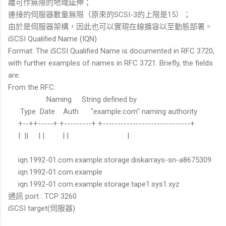
離可作無限的地域延伸；
連接的伺服器數量無限（原來的SCSI-3的上限是15）；
由於是伺服器架構，因此也可以實現在線擴容以至動態部署。
iSCSI Qualified Name (IQN)
Format: The iSCSI Qualified Name is documented in RFC 3720,
with further examples of names in RFC 3721. Briefly, the fields
are:
From the RFC:
Naming String defined by
Type Date Auth "example.com" naming authority
+--++-----+ +---------+ +-----------------------------+
| || | | | | |
iqn.1992-01.com.example:storage:diskarrays-sn-a8675309
iqn.1992-01.com.example
iqn.1992-01.com.example:storage.tape1.sys1.xyz
通訊 port : TCP 3260
iSCSI target(伺服器)