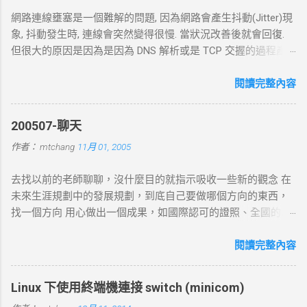
網路連線壅塞是一個難解的問題, 因為網路會產生抖動(Jitter)現
象, 抖動發生時, 連線會突然變得很慢. 當狀況改善後就會回復.
但很大的原因是因為是因為 DNS 解析或是 TCP 交握的過程產
生的問題. 當 curl 連線到一個 HTTP 網址時，其工作流程包括
以下幾個主要步驟： 1. DNS 查詢 目標 ：解析主機名 (如
閱讀完整內容
example.com ) 對應的 IP 位址。 過程 ： curl 通過 DNS 伺服器
進行查詢，獲取目標伺服器的 IP 地址。 結果 ：若查詢成功，
200507-聊天
返回 IP 地址， curl 將繼續下一步。若查詢失敗， curl 則返回
作者：
mtchang
11月 01, 2005
DNS 錯誤並中止。 2. TCP 三向交握 (Three-Way Handshake) 目
標 ：建立與目標伺服器的 TCP 連線。 過程 ： curl 通過系統內
去找以前的老師聊聊，沒什麼目的就指示吸收一些新的觀念 在
核發送一個 SYN 封包，目標伺服器回應 SYN-ACK ，然後 curl
未來生涯規劃中的發展規劃，到底自己要做哪個方向的東西，
返回 ACK 完成三向交握，建立起 TCP 連線。 結果 ：若在 --
找一個方向 用心做出一個成果，如國際認可的證照、全國的比
connect-timeout 設定時間內未完成三向交握，則連線失敗並返
賽名次都可以讓自己突破 目前的限制，找出一條屬於自己的
回超時錯誤。 3. 發送 HTTP 請求 目標 ：向伺服器發送具體的
路。以目前技術而言要就做最大最廣，否則 就做最小最少，避
閱讀完整內容
HTTP 請求，根據 URL 設定不同的請求方法（如 GET 、 POST
開競爭者，找出沒有人走的路。講的好像很簡單...^_^!! 方向： *
）。 過程 ： curl 構建 HTTP 請求標頭並附加任何所需的數據
X-windows上程式的開發： http://www.wxwidgets.org/
（如表單數據），然後通過已建立的 TCP 連線將請求發送到伺
Linux 下使用終端機連接 switch (minicom)
http://tavi.debian.org.tw/index.php?page=wxWindows * 使用
服器。 結果 ：伺服器接收請求並準備回應，若過程中出現網路