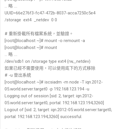
... 略 ....
UUID=66e276f3-fc47-472b-8037-acca7250c5e4
/storage ext4 _netdev 0 0
# 重新掛載所有檔案系統，並驗證。
[root@localhost ~]# mount -o remount -a
[root@localhost ~]# mount
... 略 ....
/dev/sdb1 on /storage type ext4 (rw,_netdev)
如果已經不需要使用，可以使用底下的方式移除
# -u 登出系統
[root@localhost ~]# iscsiadm -m node -T iqn.2012-
05.world.server:target0 -p 192.168.123.194 -u
Logging out of session [sid: 2, target: iqn.2012-
05.world.server:target0, portal: 192.168.123.194,3260]
Logout of [sid: 2, target: iqn.2012-05.world.server:target0,
portal: 192.168.123.194,3260] successful.