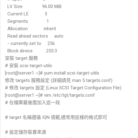
LV Size 96.00 MiB
Current LE 3
Segments 1
Allocation inherit
Read ahead sectors auto
- currently set to 256
Block device 253:3
安裝 target 服務
# 安裝 scsi-target-utils
[root@server1 ~]# yum install scsi-target-utils
修改 targets 服務設定 (詳細請見 man 5 targets.conf)
# 修改 targets 設定 (Linux SCSI Target Configuration File)
[root@server1 ~]# vim /etc/tgt/targets.conf
# 在檔案最後面加入這一段
# target 名稱遵循 IQN 規範,通常用這樣的格式即可
# 設定儲存裝置來源