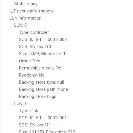
State: ready
I_T nexus information:
LUN information:
LUN: 0
Type: controller
SCSI ID: IET 00010000
SCSI SN: beaf10
Size: 0 MB, Block size: 1
Online: Yes
Removable media: No
Readonly: No
Backing store type: null
Backing store path: None
Backing store flags:
LUN: 1
Type: disk
SCSI ID: IET 00010001
SCSI SN: beaf11
Size: 101 MB, Block size: 512