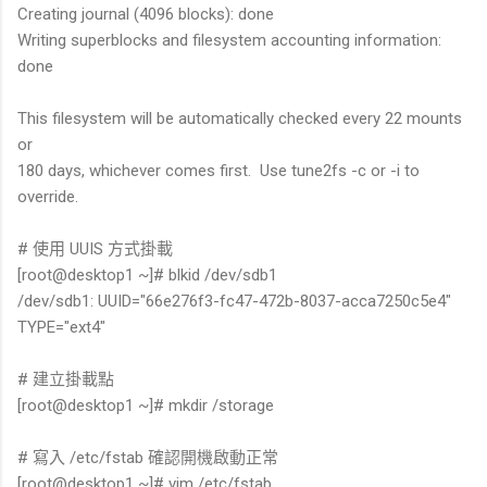
Creating journal (4096 blocks): done
Writing superblocks and filesystem accounting information:
done
This filesystem will be automatically checked every 22 mounts
or
180 days, whichever comes first. Use tune2fs -c or -i to
override.
# 使用 UUIS 方式掛載
[root@desktop1 ~]# blkid /dev/sdb1
/dev/sdb1: UUID="66e276f3-fc47-472b-8037-acca7250c5e4"
TYPE="ext4"
# 建立掛載點
[root@desktop1 ~]# mkdir /storage
# 寫入 /etc/fstab 確認開機啟動正常
[root@desktop1 ~]# vim /etc/fstab