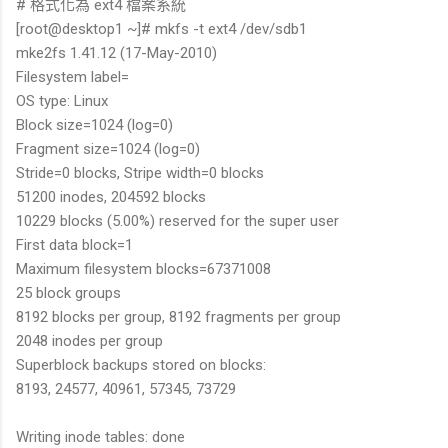
# 格式化為 ext4 檔案系統
[root@desktop1 ~]# mkfs -t ext4 /dev/sdb1
mke2fs 1.41.12 (17-May-2010)
Filesystem label=
OS type: Linux
Block size=1024 (log=0)
Fragment size=1024 (log=0)
Stride=0 blocks, Stripe width=0 blocks
51200 inodes, 204592 blocks
10229 blocks (5.00%) reserved for the super user
First data block=1
Maximum filesystem blocks=67371008
25 block groups
8192 blocks per group, 8192 fragments per group
2048 inodes per group
Superblock backups stored on blocks:
8193, 24577, 40961, 57345, 73729
Writing inode tables: done