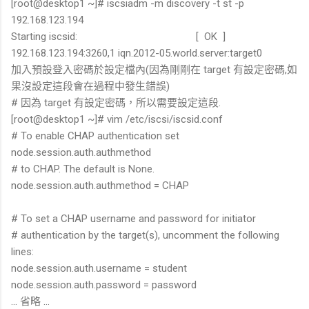
[root@desktop1 ~]# iscsiadm -m discovery -t st -p
192.168.123.194
Starting iscsid: [ OK ]
192.168.123.194:3260,1 iqn.2012-05.world.server:target0
加入預設登入密碼於設定檔內(因為剛剛在 target 有設定密碼,如
果沒設定這段會在過程中發生錯誤)
# 因為 target 有設定密碼，所以需要設定這段.
[root@desktop1 ~]# vim /etc/iscsi/iscsid.conf
# To enable CHAP authentication set
node.session.auth.authmethod
# to CHAP. The default is None.
node.session.auth.authmethod = CHAP
# To set a CHAP username and password for initiator
# authentication by the target(s), uncomment the following
lines:
node.session.auth.username = student
node.session.auth.password = password
... 省略 ...