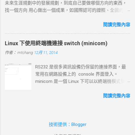
未來生涯規劃中的發展規劃，到底自己要做哪個方向的東西，
返回 ACK 完成三向交握，建立起 TCP 連線。 結果 ：若在 --
找一個方向 用心做出一個成果，如國際認可的證照、全國的比
connect-timeout 設定時間內未完成三向交握，則連線失敗並返
賽名次都可以讓自己突破 目前的限制，找出一條屬於自己的
回超時錯誤。 3. 發送 HTTP 請求 目標 ：向伺服器發送具體的
路。以目前技術而言要就做最大最廣，否則 就做最小最少，避
閱讀完整內容
HTTP 請求，根據 URL 設定不同的請求方法（如 GET 、 POST
開競爭者，找出沒有人走的路。講的好像很簡單...^_^!! 方向： *
）。 過程 ： curl 構建 HTTP 請求標頭並附加任何所需的數據
X-windows上程式的開發： http://www.wxwidgets.org/
（如表單數據），然後通過已建立的 TCP 連線將請求發送到伺
Linux 下使用終端機連接 switch (minicom)
http://tavi.debian.org.tw/index.php?page=wxWindows * 使用
服器。 結果 ：伺服器接收請求並準備回應，若過程中出現網路
作者：
mtchang
12月 11, 2014
Java在嵌入式系統上的開發 當然如果在學習過程中，有好的工
問題，則請求可能中止或失敗。 4. 伺服器處理請求並返回回應
作一定要爭取，要藉由好的工作來跳到更好的工作 研究所隨時
目標 ：伺服器根據請求的 URL 路徑處理並生成對應的回應內
RS232 是很多資訊設備仍保留的連接界面，最
等著我去讀，但好的工作不是常常有的，一定要把握住好的機
容。 過程 ：伺服器確認請求內容後，由 HTTP 伺服器（如
常用在網路設備上的 console 界面登入。
會。
httpd ）根據需求（例如讀取靜態文件或調用後端服務）生成回
minicom 是一個 Linux 下可以以終端機模式登入
應，並加上適當的 HTTP 狀態碼和標頭。 結果 ：伺服器將回應
的程式，和以前 dos 時代的鐵力士很相 似 # 安
內容傳回給 curl 客戶端。 5. 接收 HTTP 回應 目標 ： curl 從伺
裝 minicom mtchang@debian:~$ sudo apt-get
閱讀完整內容
服器接收回應數據，並在終端或指定的輸出目標中顯示。 過程
install minicom # 我用的是 usb to rsr232 界面
： curl 讀取 HTTP 回應標頭（包括狀態碼，如 200 OK 、 404
(現在 rs232 port 越來越少見了)，藉由
Not Found 等）及內容，並根據需要顯示、保存或處理該回
messages 檔案觀看他自動賦予那個 device 編
應。 結果 ：若指定了輸出文件， curl 將回應寫入文件；若未指
技術提供：Blogger
號。這裡抓到的是 ttyUSB0 --> /dev/ttyUSB0
定，則在終端中顯示。...
mtchang@debian:~$ sudo tail