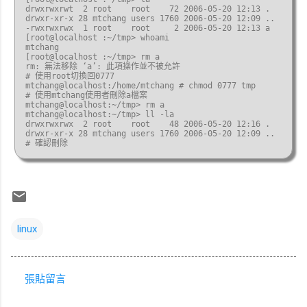
drwxrwxrwt  2 root    root    72 2006-05-20 12:13 .

drwxr-xr-x 28 mtchang users 1760 2006-05-20 12:09 ..

-rwxrwxrwx  1 root    root     2 2006-05-20 12:13 a

[root@localhost :~/tmp> whoami

mtchang

[root@localhost :~/tmp> rm a

rm: 無法移除 ‘a’: 此項操作並不被允許

# 使用root切換回0777

mtchang@localhost:/home/mtchang # chmod 0777 tmp

# 使用mtchang使用者刪除a檔案

mtchang@localhost:~/tmp> rm a

mtchang@localhost:~/tmp> ll -la

drwxrwxrwx  2 root    root    48 2006-05-20 12:16 .

drwxr-xr-x 28 mtchang users 1760 2006-05-20 12:09 ..

# 確認刪除
linux
張貼留言
留