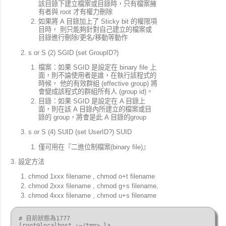
該目錄下建立檔案或目錄時，只有檔案擁
有者與 root 才有權力刪除
如果將 A 目錄加上了 Sticky bit 的權限項
目時， 則只能夠針對自己建立的檔案或
目錄進行刪除/更名/移動等動作
s or S (2) SGID (set GroupID?)
檔案：如果 SGID 是設定在 binary file 上
面，則不論使用者是誰，在執行該程式的
時候， 他的有效群組 (effective group) 將
會變成該程式的群組所有人 (group id)。
目錄：如果 SGID 是設定在 A 目錄上
面，則在該 A 目錄內所建立的檔案或目
錄的 group，將會是此 A 目錄的group
s or S (4) SUID (set UserID?) SUID
僅可用在『二進位制檔案(binary file)』
設定方法
chmod 1xxx filename , chmod o+t filename
chmod 2xxx filename , chmod g+s filename,
chmod 4xxx filename , chmod u+s filename
# 目前狀態為1777

[root@localhost :~/tmp> la
