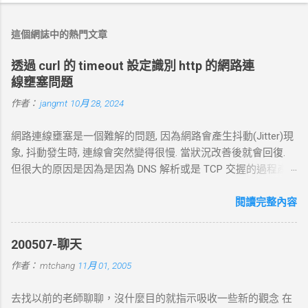
言
這個網誌中的熱門文章
透過 curl 的 timeout 設定識別 http 的網路連
線壅塞問題
作者：
jangmt
10月 28, 2024
網路連線壅塞是一個難解的問題, 因為網路會產生抖動(Jitter)現
象, 抖動發生時, 連線會突然變得很慢. 當狀況改善後就會回復.
但很大的原因是因為是因為 DNS 解析或是 TCP 交握的過程產
生的問題. 當 curl 連線到一個 HTTP 網址時，其工作流程包括
以下幾個主要步驟： 1. DNS 查詢 目標 ：解析主機名 (如
閱讀完整內容
example.com ) 對應的 IP 位址。 過程 ： curl 通過 DNS 伺服器
進行查詢，獲取目標伺服器的 IP 地址。 結果 ：若查詢成功，
200507-聊天
返回 IP 地址， curl 將繼續下一步。若查詢失敗， curl 則返回
作者：
mtchang
11月 01, 2005
DNS 錯誤並中止。 2. TCP 三向交握 (Three-Way Handshake) 目
標 ：建立與目標伺服器的 TCP 連線。 過程 ： curl 通過系統內
去找以前的老師聊聊，沒什麼目的就指示吸收一些新的觀念 在
核發送一個 SYN 封包，目標伺服器回應 SYN-ACK ，然後 curl