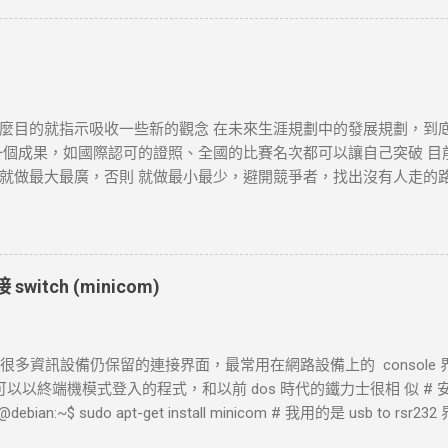
器回應 SYN-ACK ，然後 curl 返回 ACK 完成三向交握，建立起 TC
 設定時間內未完成三向交握，則連線失敗並返回超時錯誤。 3. 發送 HTTP 
 設定不同的請求方法（如 GET 、 POST ）。 過程 ： curl 構建 H
通過已建立的 TCP 連線將請求發送到伺服器。 結果 ：伺服器接收
或失敗。 4. 伺服器處理請求並返回回應 目標 ：伺服器根據請求的 
麼目的就指示吸收一些新的觀念 在未來生涯規劃中的發展規劃，到
確認請求內容後，由 HTTP 伺服器（如 httpd ）根據需求（例
一個成果，如國際認可的證照、全國的比賽名次都可以讓自己突破 目
TTP 狀態碼和標頭。 結果 ：伺服器將回應內容傳回給 curl 客戶端。 
做最大最廣，否則 就做最小最少，避開競爭者，找出沒有人走的路。講的
回應數據，並在終端或指定的輸出目標中顯示。 過程 ： curl 讀取 HT
http://www.wxwidgets.org/ http://tavi.debian.org.tw/index
ot Found 等）及內容，並根據需要顯示、保存或處理該回應。 結果 ：若指
開發 當然如果在學習過程中，有好的工作一定要爭取，要藉由好的工作
端中顯示。...
不是常常有的，一定要把握住好的機會。
witch (minicom)
 是很多資訊設備仍保留的連接界面，最常用在網路設備上的 console 界面
 下可以以終端機模式登入的程式，和以前 dos 時代的鐵力士很相 似 # 安裝
@debian:~$ sudo apt-get install minicom # 我用的是 usb to rsr2
藉由 messages 檔案觀看他自動賦予那個 device 編號。這裡抓到的是 tt