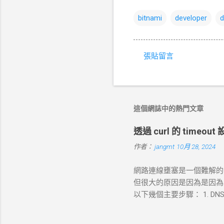
bitnami
developer
d
張貼留言
留
言
這個網誌中的熱門文章
透過 curl 的 timeo
作者：
jangmt
10月 28, 2024
網路連線壅塞是一個難解的問題
但很大的原因是因為是因為 DN
以下幾個主要步驟： 1. DNS 
查詢，獲取目標伺服器的 IP 
錯誤並中止。 2. TCP 三向交