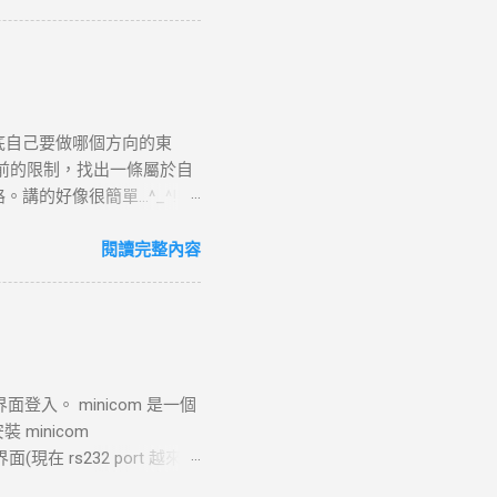
P 連線。 結果 ：若在 --
請求 目標 ：向伺服器發送具體
TTP 請求標頭並附加任何所需的
請求並準備回應，若過程中出
URL 路徑處理並生成對應
底自己要做哪個方向的東
如讀取靜態文件或調用後端服
前的限制，找出一條屬於自
5. 接收 HTTP 回應 目
好像很簡單...^_^!!
TP 回應標頭（包括狀態碼，
.php?page=wxWindows * 使用
定了輸出文件， curl 將回應
來跳到更好的工作 研究所隨
閱讀完整內容
登入。 minicom 是一個
 minicom
32 界面(現在 rs232 port 越來越
yUSB0 -->