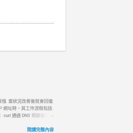
很慢. 當狀況改善後就會回復.
TTP 網址時，其工作流程包括
 curl 通過 DNS 伺服器進行
失敗， curl 則返回 DNS
。 過程 ： curl 通過系統內核
閱讀完整內容