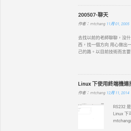
發送一個 SYN 封包，目標伺服
connect-timeout
200507-聊天
的 HTTP 請求，根據 URL
作者：
mtchang
11月 01, 2005
數據（如表單數據），然後
現網路問題，則請求可能中止
去找以前的老師聊聊，沒什
的回應內容。 過程 ：伺服器
西，找一個方向 用心做出
務）生成回應，並加上適當的 H
己的路。以目前技術而言要就
標 ： curl 從伺服器接收
方向： * X-windows上程式的開發： 
如 200 OK 、 404 N
Java在嵌入式系統上的
寫入文件；若未指定，則在終
時等著我去讀，但好的工作
Linux 下使用終端機連接 s
作者：
mtchang
12月 11, 2014
RS232
Linux
mtchang
少見了)，