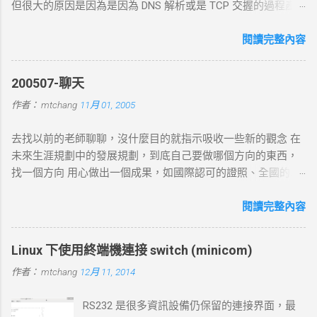
但很大的原因是因為是因為 DNS 解析或是 TCP 交握的過程產
生的問題. 當 curl 連線到一個 HTTP 網址時，其工作流程包括
以下幾個主要步驟： 1. DNS 查詢 目標 ：解析主機名 (如
閱讀完整內容
example.com ) 對應的 IP 位址。 過程 ： curl 通過 DNS 伺服器
進行查詢，獲取目標伺服器的 IP 地址。 結果 ：若查詢成功，
200507-聊天
返回 IP 地址， curl 將繼續下一步。若查詢失敗， curl 則返回
作者：
mtchang
11月 01, 2005
DNS 錯誤並中止。 2. TCP 三向交握 (Three-Way Handshake) 目
標 ：建立與目標伺服器的 TCP 連線。 過程 ： curl 通過系統內
去找以前的老師聊聊，沒什麼目的就指示吸收一些新的觀念 在
核發送一個 SYN 封包，目標伺服器回應 SYN-ACK ，然後 curl
未來生涯規劃中的發展規劃，到底自己要做哪個方向的東西，
返回 ACK 完成三向交握，建立起 TCP 連線。 結果 ：若在 --
找一個方向 用心做出一個成果，如國際認可的證照、全國的比
connect-timeout 設定時間內未完成三向交握，則連線失敗並返
賽名次都可以讓自己突破 目前的限制，找出一條屬於自己的
回超時錯誤。 3. 發送 HTTP 請求 目標 ：向伺服器發送具體的
路。以目前技術而言要就做最大最廣，否則 就做最小最少，避
閱讀完整內容
HTTP 請求，根據 URL 設定不同的請求方法（如 GET 、 POST
開競爭者，找出沒有人走的路。講的好像很簡單...^_^!! 方向： *
）。 過程 ： curl 構建 HTTP 請求標頭並附加任何所需的數據
X-windows上程式的開發： http://www.wxwidgets.org/
（如表單數據），然後通過已建立的 TCP 連線將請求發送到伺
Linux 下使用終端機連接 switch (minicom)
http://tavi.debian.org.tw/index.php?page=wxWindows * 使用
服器。 結果 ：伺服器接收請求並準備回應，若過程中出現網路
作者：
mtchang
12月 11, 2014
Java在嵌入式系統上的開發 當然如果在學習過程中，有好的工
問題，則請求可能中止或失敗。 4. 伺服器處理請求並返回回應
作一定要爭取，要藉由好的工作來跳到更好的工作 研究所隨時
目標 ：伺服器根據請求的 URL 路徑處理並生成對應的回應內
RS232 是很多資訊設備仍保留的連接界面，最
等著我去讀，但好的工作不是常常有的，一定要把握住好的機
容。 過程 ：伺服器確認請求內容後，由 HTTP 伺服器（如