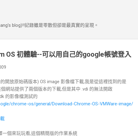
跳到主要內容
ng's blog)!!記錄雖是零散但卻是最真實的呈現。
um OS 初體驗--可以用自己的google帳號登入
009
hrome的開放原始碼版本) OS image 影像檔下載,我是從這裡找到的是
檔案,這個網站提供了兩個版本的下載,但是其中 .vdi 的無法開啟
 vmdk 的影像檔測試的
/google/chrome-os/general/Download-Chrome-OS-VMWare-image/
下載
己編譯一個來玩玩看,這個精簡版的作業系統