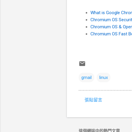
What is Google Chr
Chromium OS Securi
Chromium OS & Open
Chromium OS Fast B
gmail
linux
張貼留言
留
言
這個網誌中的熱門文章